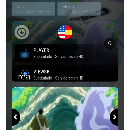
Temporada
213402
Voe
Mega
Subtitulado - HD 1080
Subtitulado - HD 1080
4 Episodios