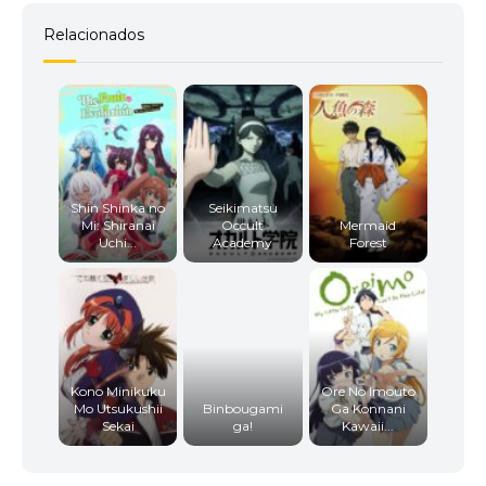
Relacionados
Shin Shinka no
Seikimatsu
Mi: Shiranai
Occult
Mermaid
Uchi...
Academy
Forest
Kono Minikuku
Ore No Imouto
Mo Utsukushii
Binbougami
Ga Konnani
Sekai
ga!
Kawaii...