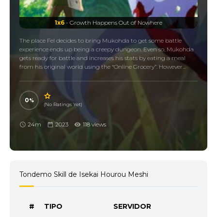
1x6
- Growth Happens Out of Nowhere
The place Fel decides to bring Mukohda to get some battle
experience ends up being a creepy dungeon. Even so, Mukohda
gets ready for battle and increases his stats by eating a meal
from his original world using the “Online Grocery”. However...
0
(No Ratings Yet)
24m
2023
118 views
Tondemo Skill de Isekai Hourou Meshi
#
TIPO
SERVIDOR