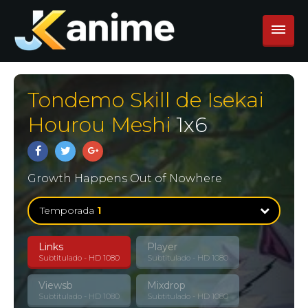
Tondemo Skill de Isekai
Hourou Meshi
1
x
6
Growth Happens Out of Nowhere
Temporada
1
Links
Player
Temporada
1
Subtitulado - HD 1080
Subtitulado - HD 1080
12 Episodios
Viewsb
Mixdrop
Temporada
2
Subtitulado - HD 1080
Subtitulado - HD 1080
12 Episodios