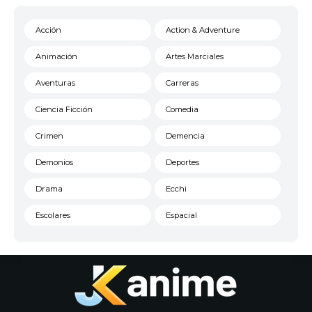
Acción
Action & Adventure
Animación
Artes Marciales
Aventuras
Carreras
Ciencia Ficción
Comedia
Crimen
Demencia
Demonios
Deportes
Drama
Ecchi
Escolares
Espacial
Familia
Fantasía
Harem
Historico
Infantil
Josei