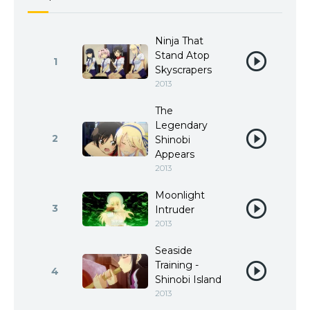
Ninja That
Stand Atop
1
Skyscrapers
2013
The
Legendary
2
Shinobi
Appears
2013
Moonlight
3
Intruder
2013
Seaside
Training -
4
Shinobi Island
2013