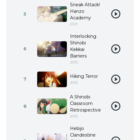
Sneak Attack!
Hanzo
5
Academy
2013
Interlocking
Shinobi
6
Kekkai
Barriers
2013
Hiking Terror
7
2013
A Shinobi
Classroom
8
Retrospective
2013
Hebijo
Clandestine