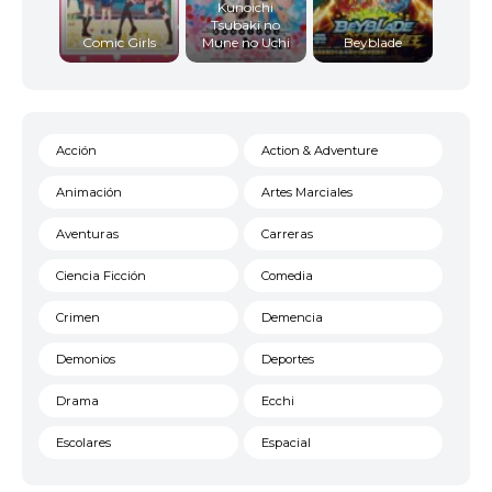
Kunoichi
Tsubaki no
Comic Girls
Mune no Uchi
Beyblade
Acción
Action & Adventure
Animación
Artes Marciales
Aventuras
Carreras
Ciencia Ficción
Comedia
Crimen
Demencia
Demonios
Deportes
Drama
Ecchi
Escolares
Espacial
Familia
Fantasía