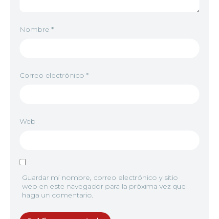
9
<img src="//image.tmdb.org/t/p/w92/yi6uDK5FLh
Nombre
*
10
<img src="//image.tmdb.org/t/p/w92/ibHQafZUelw
Correo electrónico
*
11
<img src="//image.tmdb.org/t/p/w92/d6ER1sozyudL
Web
12
<img src="//image.tmdb.org/t/p/w92/xfd48o9SgBfN
Guardar mi nombre, correo electrónico y sitio
web en este navegador para la próxima vez que
haga un comentario.