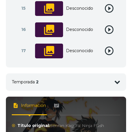
15
Desconocido
16
Desconocido
17
Desconocido
Temporada
2
1
<img src="//image.tmdb.org/t/p/w92/5tc4CbxBrK
Información
2
<img src="//image.tmdb.org/t/p/w92/59GdcpQGCc
Título original:
Senran Kagura: Ninja Flash