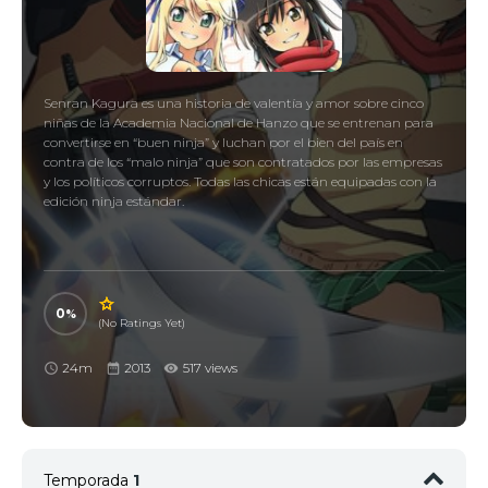
Senran Kagura es una historia de valentía y amor sobre cinco
niñas de la Academia Nacional de Hanzo que se entrenan para
convertirse en “buen ninja” y luchan por el bien del país en
contra de los “malo ninja” que son contratados por las empresas
y los políticos corruptos. Todas las chicas están equipadas con la
edición ninja estándar.
0
(No Ratings Yet)
24m
2013
517 views
Temporada
1