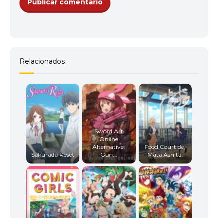
Relacionados
Sword Art
Online
Alternative:
Food Court de,
Sakurada Reset
Gun...
Mata Ashita.