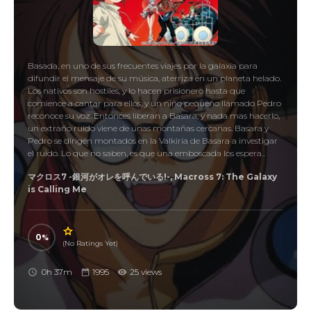
Basada, en uno de sus frecuentes viajes por la galaxia para
difundir el mensaje de su música, aterriza en un planeta helado.
Los nativos son hostiles, y lo hacen prisionero hasta que
comience a cantar para ellos, y un niño pequeño llamado Pedro
reconoce su voz. Entonces liberan a Basara, y nada mas hacerlo,
un extraño ruido viene de unas montañas cercanas. Basara y
Pedro se dirigen montados en la Valkiria de Basara a investigar
el ruido. Lo que no saben, es que una emboscada los espera..
マクロス7 -銀河がオレを呼んでいる!-, Macross 7: The Galaxy
is Calling Me
0
(No Ratings Yet)
0h 37m
1995
25 views