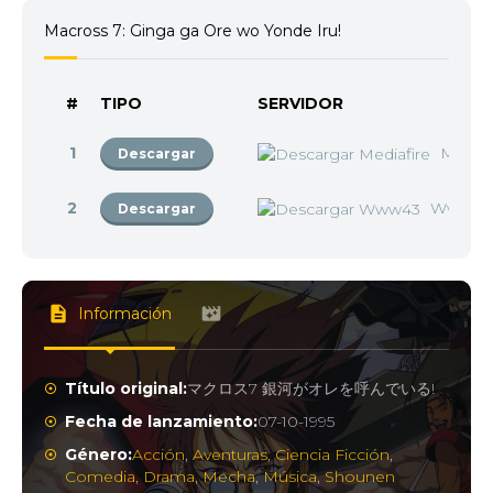
Macross 7: Ginga ga Ore wo Yonde Iru!
#
TIPO
SERVIDOR
1
Mediaf
Descargar
2
Www43
Descargar
Información
Título original:
マクロス7 銀河がオレを呼んでいる!
Fecha de lanzamiento:
07-10-1995
Género:
Acción
,
Aventuras
,
Ciencia Ficción
,
Comedia
,
Drama
,
Mecha
,
Música
,
Shounen