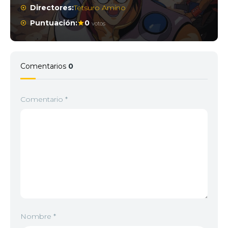
Directores:
Tetsuro Amino
Puntuación:
0
votos
Comentarios
0
Comentario
*
Nombre
*