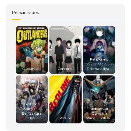
Relacionados
Fate/kaleid
liner
Outlanders
Cencoroll
Prisma☆Illya...
Gintama
Shinyaku
Mobile Suit
Benizakura
Gundam
Hen
Redline
Wing: Endless...