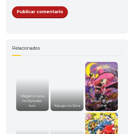
Relacionados
Megami-ryou
no Ryoubo-
Sugar Sugar
kun.
Yosuga no Sora
Rune