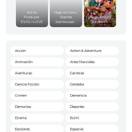
Koi to
Hige wo Soru.
Producer:
Soshite
Magic Knight
EVOL×LOVE
Joshikousei...
Rayearth
Acción
Action & Adventure
Animación
Artes Marciales
Aventuras
Carreras
Ciencia Ficción
Comedia
Crimen
Demencia
Demonios
Deportes
Drama
Ecchi
Escolares
Espacial