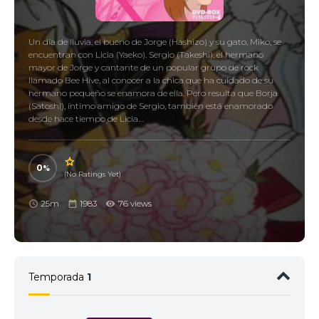
Un día de lluvia, el bueno de Jorge (Hashizo) y su gato, Miko, se
encuentran con Licia (Yaeko). Sergio (Takeshi), el hermano
mayor de Jorge y cantante de un popular grupo de rock
llamado Bee Hive, al conocer a la chica que ha cuidado de su
hermano pequeño se enamora de ella. Pero resulta que Borja
(Satoshi), íntimo amigo de Sergio, también está enamorado
desde hace tiempo de Licia…
0
(No Ratings Yet)
25m
1983
76 views
Temporada
1