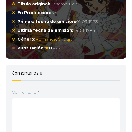
Título original:
Bésame Licia
En Producción:
No
Primera fecha de emisión:
01-03-1983
Última fecha de emisión:
24-01-1984
Género:
Romance
,
Shoujo
Puntuación:
0
votos
Comentarios
0
Comentario
*