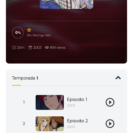
0
(No Ratings Yet)
25m
2003
819 views
Temporada
1
Episodio 1
1
2003
Episodio 2
2
2003