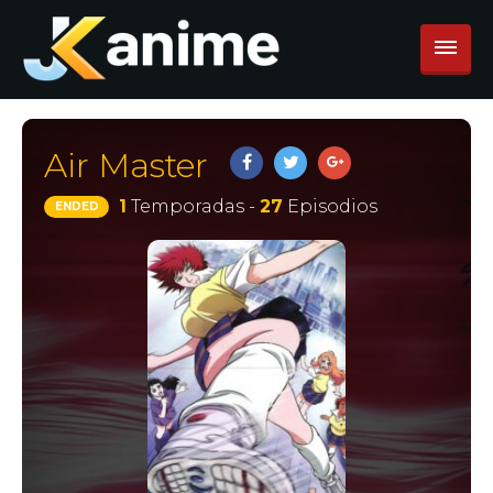
Air Master
1
Temporadas -
27
Episodios
ENDED