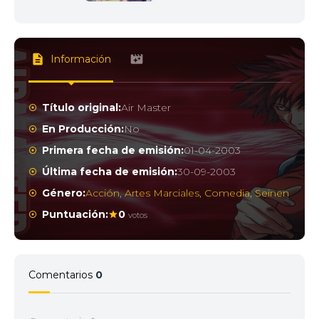
Información
Título original:
Air Master
En Producción:
No
Primera fecha de emisión:
01-04-2003
Última fecha de emisión:
30-09-2003
Género:
Acción
,
Artes Marciales
,
Comedia
,
Seinen
Puntuación:
0
votos
Comentarios
0