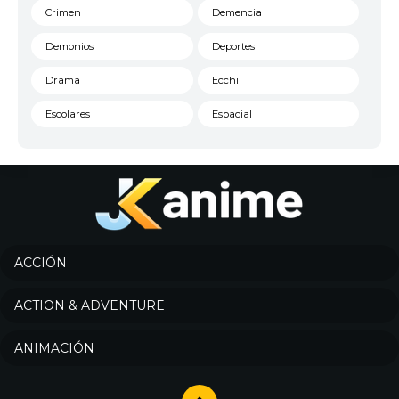
Crimen
Demencia
Demonios
Deportes
Drama
Ecchi
Escolares
Espacial
Familia
Fantasía
Harem
Historico
Infantil
Josei
Juegos
Kids
ACCIÓN
Magia
Mecha
ACTION & ADVENTURE
Militar
Misterio
ANIMACIÓN
Música
Parodia
Policía
Psicológico