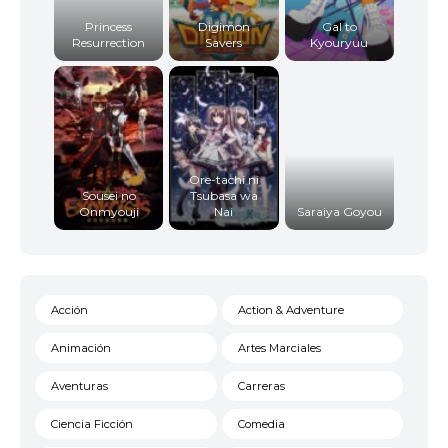
Princess
Digimon
Gal to
Resurrection
Savers
Kyouryuu
Ore-tachi ni
Sousei no
Tsubasa wa
Onmyouji
Nai
Saraiya Goyou
Acción
Action & Adventure
Animación
Artes Marciales
Aventuras
Carreras
Ciencia Ficción
Comedia