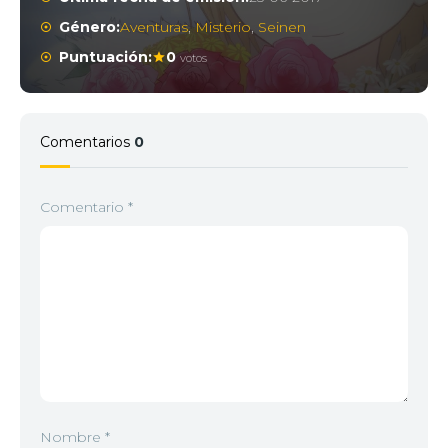
Género:
Aventuras
,
Misterio
,
Seinen
Puntuación:
0
votos
Comentarios
0
Comentario
*
Nombre
*