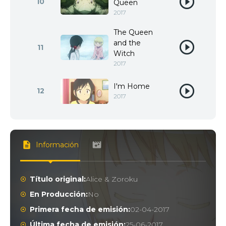
10
Queen
2017
The Queen
and the
11
Witch
2017
I'm Home
12
2017
Información
Título original:
Alice & Zoroku
En Producción:
No
Primera fecha de emisión:
02-04-2017
Última fecha de emisión:
25-06-2017