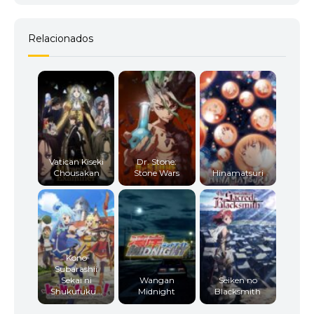
Relacionados
Vatican Kiseki
Dr. Stone:
Chousakan
Stone Wars
Hinamatsuri
Kono
Subarashii
Sekai ni
Wangan
Seiken no
Shukufuku...
Midnight
Blacksmith