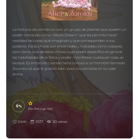
La historia da comienzo con un grupo de jóvenes que poseen un
poder conocido como “Alice’s Dream” que les permite hacer
realidad las cosas que imaginan y que corresponden a sus
poderes. Estas chicas son encerradas y tratadas como cobayas,
pero Sana, una de estas chicas cuyo poder específico es ignorar
las habilidades de la física y poder manifestar cualquier cosa, se
escapa. Es entonces cuando Sana conoce a un hombre llamado
Zouroku al que le gustan bien poco los cambios en su vida
diaria.
0
(No Ratings Yet)
24m
2017
20 views