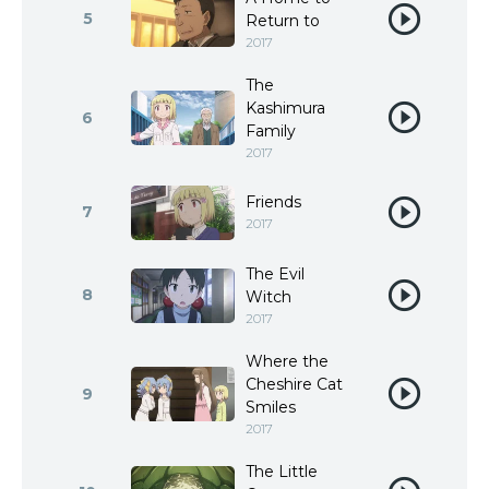
5
Return to
2017
The
Kashimura
6
Family
2017
Friends
7
2017
The Evil
8
Witch
2017
Where the
Cheshire Cat
9
Smiles
2017
The Little