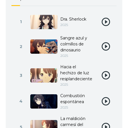
Dra. Sherlock
1
2025
Sangre azul y
colmillos de
2
dinosaurio
2025
Hacia el
hechizo de luz
3
resplandeciente
2025
Combustión
4
espontánea
2025
La maldición
carmesí del
5