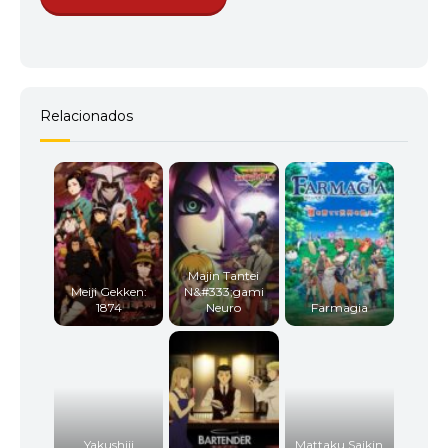
Relacionados
Majin Tantei
Meiji Gekken:
N&#333;gami
1874
Neuro
Farmagia
Yakushiji
Mattaku Saikin