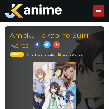
Ameku Takao no Suiri
Karte
1
Temporadas -
12
Episodios
ENDED