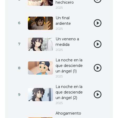
hechicero
2025
Un final
6
ardiente
2025
Un veneno a
7
medida
2025
La noche en la
que desciende
8
un ángel (1)
2025
La noche en la
que desciende
9
un ángel (2)
2025
Ahogamiento