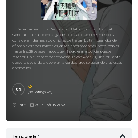
El Departamento de Diagnóstico Patológico del Hospital
General Ten’ikai se encarga de los casos que otros médicos
consideran demasiado difíciles de tratar. Es también donde
afloran extraños misterios, desde enfermedades inexplicables
hasta insólitos asesinatos que ni siquiera la policía puede
resolver. En el centro de todo está Takao Ameku, una brillante
doctora decidida a desvelar la verdad que se esconde tras estas
anomalías.
0
(No Ratings Yet)
24m
2025
15 views
Temporada
1