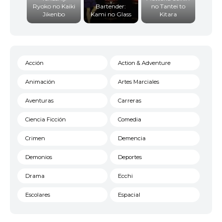
Ryoko no Kaiki
Bartender:
no Tantei to
Jikenbo
Kami no Glass
Kitara
Acción
Action & Adventure
Animación
Artes Marciales
Aventuras
Carreras
Ciencia Ficción
Comedia
Crimen
Demencia
Demonios
Deportes
Drama
Ecchi
Escolares
Espacial
Familia
Fantasía