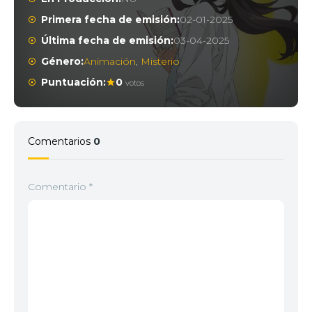
Primera fecha de emisión:
02-01-2025
Última fecha de emisión:
03-04-2025
Género:
Animación
,
Misterio
Puntuación:
0
votos
Comentarios
0
Comentario
*