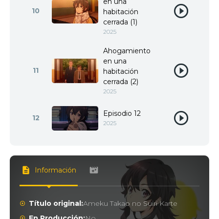
en una
10
habitación
cerrada (1)
2025
Ahogamiento
en una
11
habitación
cerrada (2)
2025
Episodio 12
12
2025
Información
Título original:
Ameku Takao no Suiri Karte
En Producción:
No