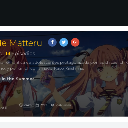
de Matteru
 -
13
Episodios
a romántica de adolescentes protagonizada por las chicas Ichik
, y por un chico llamado Kaito Kirishima.
in the Summer
24m
2012
274 views
 of 5)