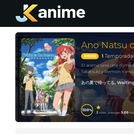
Ano Natsu 
1
Temporadas
ENDED
El anime será una comedi
Takatsuki y Remon Yamano
あの夏で待ってる, Waiting 
100
(
1
votes, average:
5.00
out