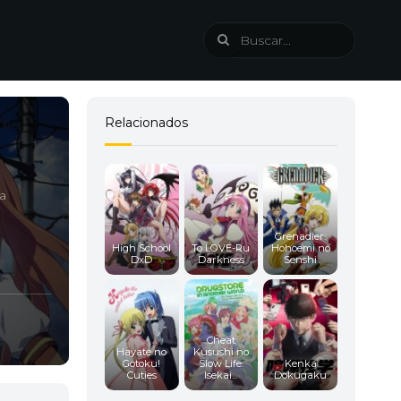
Relacionados
a
Grenadier:
High School
To LOVE-Ru
Hohoemi no
DxD
Darkness
Senshi
Cheat
Hayate no
Kusushi no
Gotoku!
Slow Life:
Kenka
Cuties
Isekai...
Dokugaku