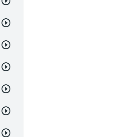
Deportes
Drama
Ecchi
Escolares
Espacial
Familia
Fantasía
Harem
Historico
Infantil
Josei