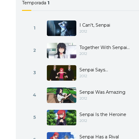
Temporada
1
I Can't, Senpai
1
2012
Together With Senpai...
2
2012
Senpai Says...
3
2012
Senpai Was Amazing
4
2012
Senpai Is the Heroine
5
2012
Senpai Has a Rival