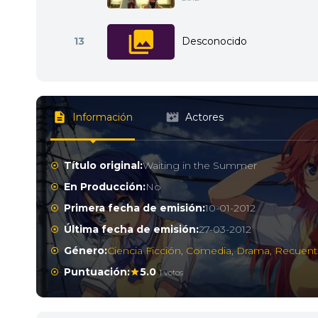
13
Desconocido
Información
Actores
Título original:
Waiting in the Summer
En Producción:
No
Primera fecha de emisión:
10-01-2012
Última fecha de emisión:
27-03-2012
Género:
Ciencia Ficción
,
Comedia
,
Drama
,
Recuento
Puntuación:
5.0
1 votos