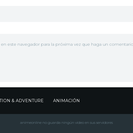
b en este navegador para la próxima vez que haga un comentario
TION & ADVENTURE
ANIMACIÓN
animeonline no guarda ningún video en sus servidores