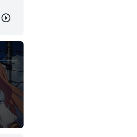
Juegos
Kids
Magia
Mecha
Militar
Misterio
Música
Parodia
Policía
Psicológico
Recuentos de la vida
Romance