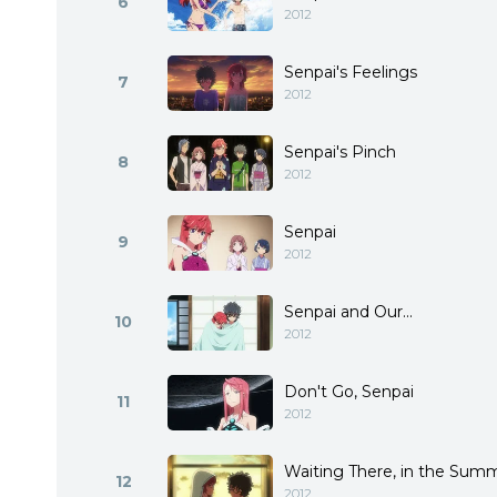
6
2012
Senpai's Feelings
7
2012
Senpai's Pinch
8
2012
Senpai
9
2012
Senpai and Our...
10
2012
Don't Go, Senpai
11
2012
Waiting There, in the Sum
12
2012