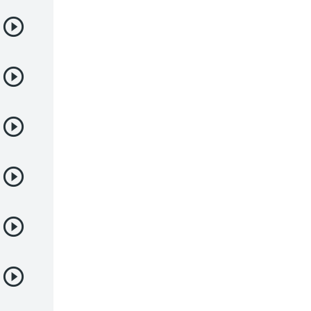
Deportes
Drama
Ecchi
Escolares
Espacial
Familia
Fantasía
Harem
Historico
Infantil
Josei