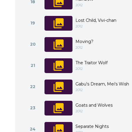
18
2012
Lost Child, Vivi-chan
19
2012
Moving?
20
2012
The Traitor Wolf
21
2012
Gabu's Dream, Mei's Wish
22
2012
Goats and Wolves
23
2012
Separate Nights
24