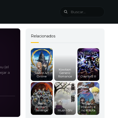
Relacionados
u (el
Kowloon
ejar a
Sword Art
Generic
Online
Romance
Overlord III
Terra
Toaru
Formars:
Hikushi e
Revenge
Mushi-Shi
no Koiuta