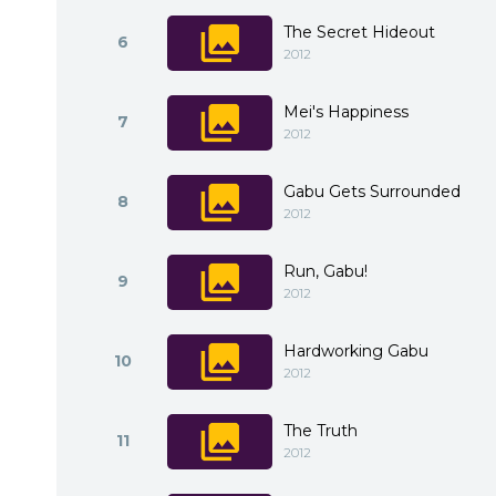
The Secret Hideout
6
2012
Mei's Happiness
7
2012
Gabu Gets Surrounded
8
2012
Run, Gabu!
9
2012
Hardworking Gabu
10
2012
The Truth
11
2012