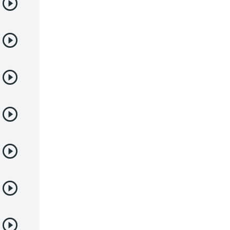
Samurai
Sci-Fi & Fantasy
Seinen
Shoujo
Shounen
Sobrenatural
Superpoderes
Suspense
Suspenso
Terror
Uncategorized
Vampiros