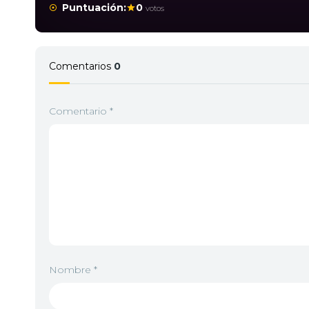
Puntuación:
0
votos
Comentarios
0
Comentario
*
Nombre
*