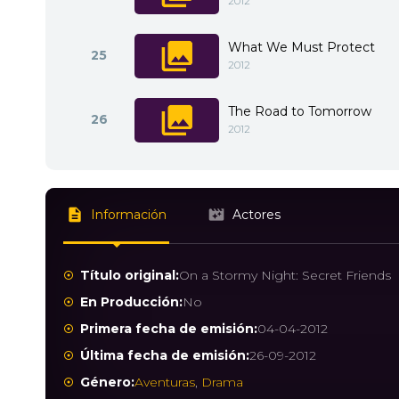
2012
What We Must Protect
25
2012
The Road to Tomorrow
26
2012
Información
Actores
Título original:
On a Stormy Night: Secret Friends
En Producción:
No
Primera fecha de emisión:
04-04-2012
Última fecha de emisión:
26-09-2012
Género:
Aventuras
,
Drama