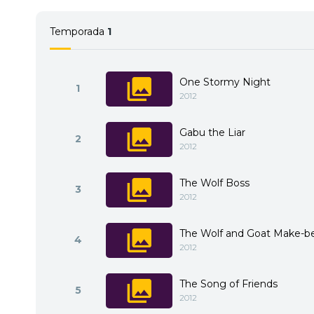
Temporada
1
One Stormy Night
1
2012
Gabu the Liar
2
2012
The Wolf Boss
3
2012
The Wolf and Goat Make-be
4
2012
The Song of Friends
5
2012