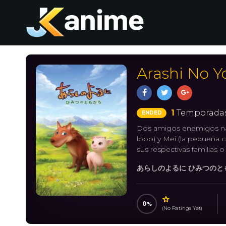
Arashi No Y
1
Temporadas
ENDED
Dos amigos enemigos nat
lobo) y Mei (la pequeña 
sus respectivas familias o
あらしのよるに ひみつのともだち
0
(No Ratings Yet)