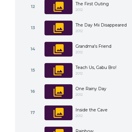
The First Outing
12
2012
The Day Mii Disappeared
13
2012
Grandma's Friend
14
2012
Teach Us, Gabu Bro!
15
2012
One Rainy Day
16
2012
Inside the Cave
17
2012
Rainbow