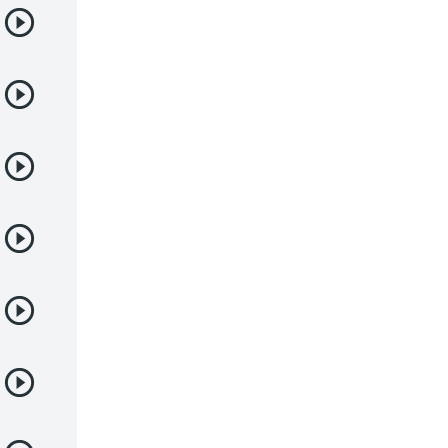
Juegos
Kids
Magia
Mecha
Militar
Misterio
Música
Parodia
Policía
Psicológico
Recuentos de la vida
Romance