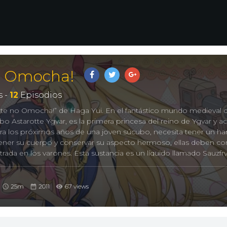
no Omocha!
 -
12
Episodios
te no Omocha!” de Haga Yui. En el fantástico mundo medieval 
ubo Astarotte Ygvar, es la primera princesa del reino de Ygvar y a
Para los próximos años de una joven súcubo, necesita tener un ha
ener su cuerpo y conservar su aspecto hermoso, ellas deben c
rada en los varones. Esta sustancia es un líquido llamado Sauzfr
 La princesa, sin embargo, tiene una gran aversión a los hom
 crear un harén si un varón humano se une. El problema es, que
entre Alfheimr y el mundo humano, Midgard, desde hace un mileni
25m
2011
67 views
arotte`s Toy