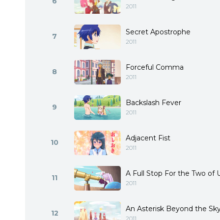
6
2011
Secret Apostrophe
7
2011
Forceful Comma
8
2011
Backslash Fever
9
2011
Adjacent Fist
10
2011
A Full Stop For the Two of 
11
2011
An Asterisk Beyond the Sk
12
2011