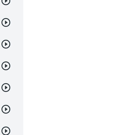
Deportes
Drama
Ecchi
Escolares
Espacial
Familia
Fantasía
Harem
Historico
Infantil
Josei