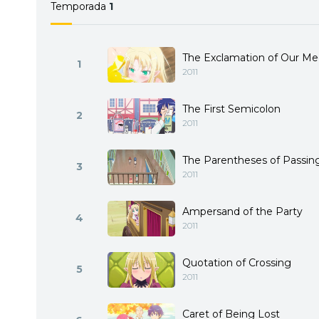
Temporada
1
The Exclamation of Our Me
1
2011
The First Semicolon
2
2011
The Parentheses of Passin
3
2011
Ampersand of the Party
4
2011
Quotation of Crossing
5
2011
Caret of Being Lost