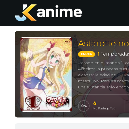
Astarotte 
1
Temporadas
ENDED
Basado en el manga “Lot
Alfheimr, la princesa súc
alcanzar la edad de 10. 
masculino. Para así mant
una sustancia sólo encont
más conocida como semen.
sólo está de acuerdo con
ha sido capaz de viajar 
0
(No Ratings Yet)
アスタロッテのおもちゃ!, Ast