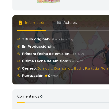
Información
Actores
Título original:
Astarotte's Toy
En Producción:
No
Primera fecha de emisión:
10-04-2011
Última fecha de emisión:
26-06-2011
Género:
Comedia
,
Demonios
,
Ecchi
,
Fantasía
,
Rom
Puntuación:
0
votos
Comentarios
0