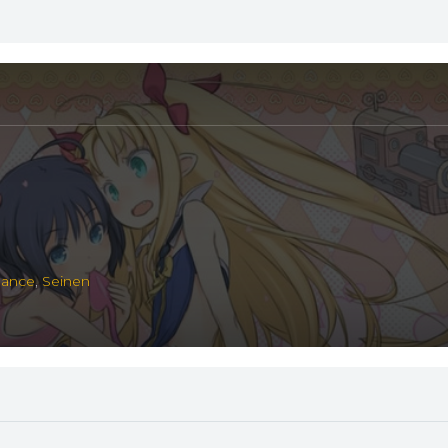
ance
,
Seinen