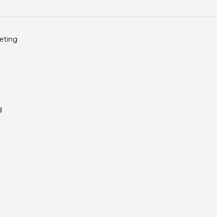
eting
g