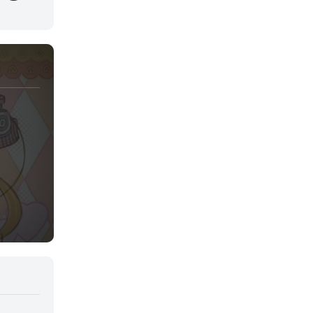
Juegos
Kids
Magia
Mecha
Militar
Misterio
Música
Parodia
Policía
Psicológico
Recuentos de la vida
Romance