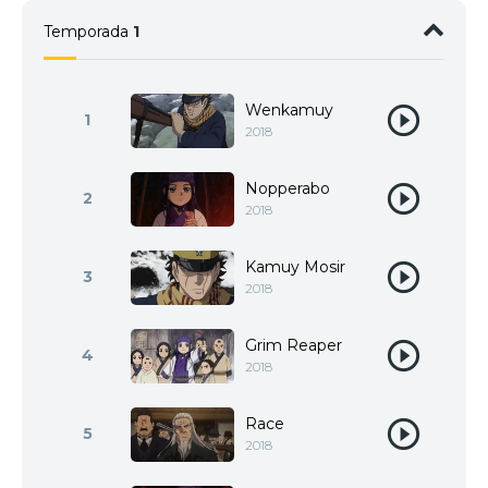
Temporada
1
Wenkamuy
1
2018
Nopperabo
2
2018
Kamuy Mosir
3
2018
Grim Reaper
4
2018
Race
5
2018