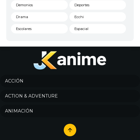
Demonios
Deportes
Drama
Ecchi
Escolares
Espacial
Familia
Fantasía
Harem
Historico
Infantil
Josei
Juegos
Kids
ACCIÓN
Magia
Mecha
ACTION & ADVENTURE
Militar
Misterio
ANIMACIÓN
Música
Parodia
Policía
Psicológico
Recuentos de la vida
Romance