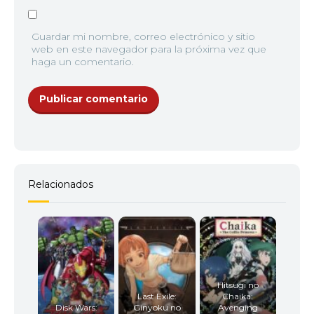
Guardar mi nombre, correo electrónico y sitio
web en este navegador para la próxima vez que
haga un comentario.
Relacionados
Hitsugi no
Last Exile:
Chaika:
Disk Wars:
Ginyoku no
Avenging