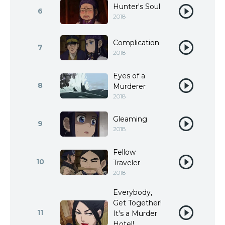
Hunter's Soul
6
2018
Complication
7
2018
Eyes of a
8
Murderer
2018
Gleaming
9
2018
Fellow
10
Traveler
2018
Everybody,
Get Together!
11
It's a Murder
Hotel!