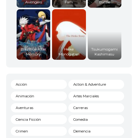
Avengers
Fam
Battle
BlazBlue Alter
Heike
Tsukumogami
Memory
Monogatari
Kashimasu
Acción
Action & Adventure
Animación
Artes Marciales
Aventuras
Carreras
Ciencia Ficción
Comedia
Crimen
Demencia