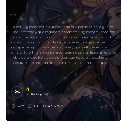
Saichi Sugimoto es un duro soldado que participa en la guerra
ruso-japonesa y que se ganó el apodo de “Sugimoto el Inmortal”.
Los honores en combate de poco le sirven cuando es expulsado
del ejército por cierto incidente, pero tiene un objetivo que
cumplir, una promesa que mantener, y para ello necesitará
dinero. Su primera idea para conseguirlo será unirse a la reciente
fiebre del oro de Hokkaido y probar suerte, pero el destino le
preparaba un reto más interesante y a la par, más rentable.
0
(No Ratings Yet)
24m
2018
419 views