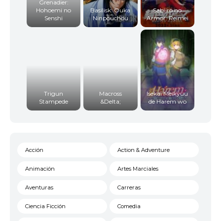
Grenadier:
Hohoemi no
Basilisk: Ouka
Sabiiro no
Senshi
Ninpouchou
Armor: Reimei
Trigun
Macross
Isekai Meikyuu
Stampede
&Delta;
de Harem wo
Acción
Action & Adventure
Animación
Artes Marciales
Aventuras
Carreras
Ciencia Ficción
Comedia