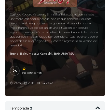
Cuando Kogoro Katsura y Shinsaku Takasugi acuden a robar
un tesoro legendario del cual se dice que concede riquezas,
manipula el tiempo y permite gobernar el mundo, nunca
imaginaron que acabarían en una situación tan peculiar:
viajando a una versión alternativa del mundo donde la historia
que conocen ha cambiado por completo. ¿Cuál es el verdadero
poder de ese reloj de bolsillo? ¿Podrán regresar a su versión del
mundo?
Renai Bakumatsu Kareshi, BAKUMATSU
0
(No Ratings Yet)
24m
2018
24 views
Temporada
2