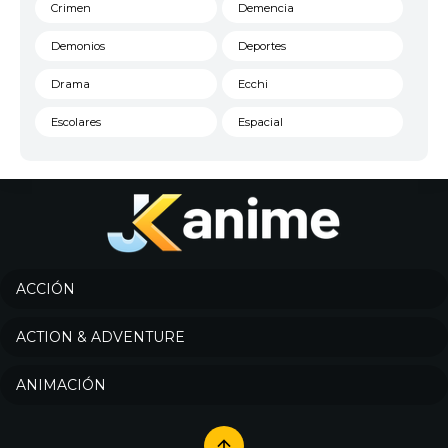
Crimen
Demencia
Demonios
Deportes
Drama
Ecchi
Escolares
Espacial
Familia
Fantasía
Harem
Historico
Infantil
Josei
Juegos
Kids
ACCIÓN
Magia
Mecha
ACTION & ADVENTURE
Militar
Misterio
ANIMACIÓN
Música
Parodia
Policía
Psicológico