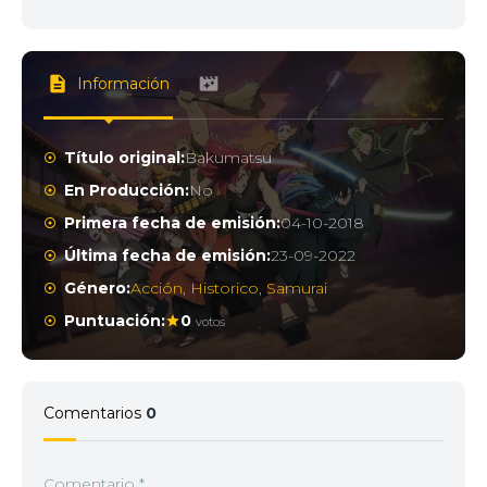
Información
Título original:
Bakumatsu
En Producción:
No
Primera fecha de emisión:
04-10-2018
Última fecha de emisión:
23-09-2022
Género:
Acción
,
Historico
,
Samurai
Puntuación:
0
votos
Comentarios
0
Comentario
*