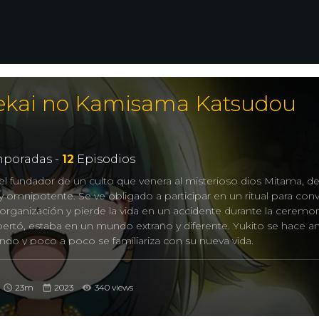
ekai no Kamisama Katsudou
poradas -
12
Episodios
el fundador de un culto que venera al misterioso dios Mitama, de
 omnipotente. Se ve obligado a participar en un ritual para conv
organización y pierde la vida en un accidente durante la ceremon
pertó, estaba en un mundo extraño y diferente. Yukito se hace 
ndo y poco a poco se familiariza con su nueva vida.
o existe un sistema llamado “Tiempo de Vida”, por el que la g
perial a suicidarse al llegar a cierta edad, y los nuevos amigos d
ste sistema. Yukito está decidido a luchar contra el Estado Imper
23m
2023
340 views
 incluso conseguirá la ayuda de quien menos esperaba, de algui