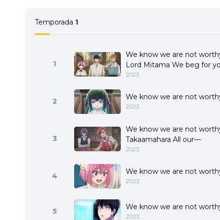
Temporada
1
We know we are not worthy
1
Lord Mitama We beg for you
2023
We know we are not worthy
2
2023
We know we are not worthy 
3
Takaamahara All our—
2023
We know we are not worth
4
2023
We know we are not worthy
5
2023