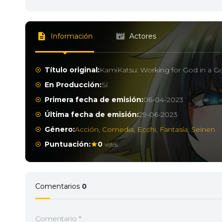
Información
Actores
Título original:
KamiKatsu: Working for God in a G
En Producción:
Sí
Primera fecha de emisión:
06-04-2023
Última fecha de emisión:
29-06-2023
Género:
Acción
,
Comedia
,
Ecchi
,
Fantasía
,
Seinen
Puntuación:
0
votos
Comentarios
0
Comentario
*