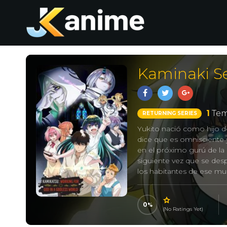
Kaminaki S
1
Tem
RETURNING SERIES
Yukito nació como hijo d
dice que es omnisciente y
en el próximo gurú de la 
siguiente vez que se des
los habitantes de ese mu
Sin embargo, en ese mund
obligada por el Estado Im
también están sujetos a e
0
(No Ratings Yet)
proteger a sus amigos, e
mundo anterior… –