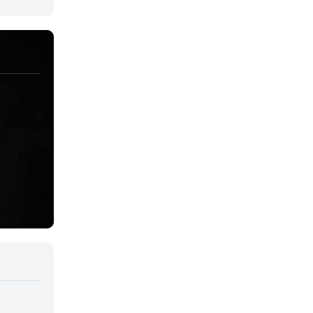
Juegos
Kids
Magia
Mecha
Militar
Misterio
Música
Parodia
Policía
Psicológico
Recuentos de la vida
Romance