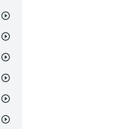
Deportes
Drama
Ecchi
Escolares
Espacial
Familia
Fantasía
Harem
Historico
Infantil
Josei