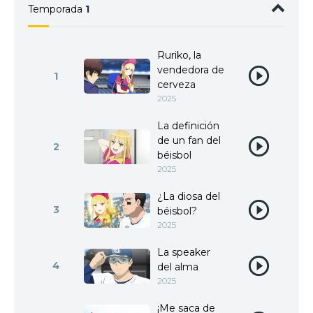
Temporada
1
Ruriko, la
vendedora de
1
cerveza
2025
La definición
de un fan del
2
béisbol
2025
¿La diosa del
3
béisbol?
2025
La speaker
4
del alma
2025
¡Me saca de