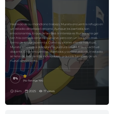
Hastiado de su monótono trabajo, Murata encuentra refugio en
un estadio de béisbol cercano. Aunque los partidos son
emocionantes, lo que de verdad le interesa es Ruriko, una gal
tan fría como la cerveza que sirve, pero con un corazón más
tierno de lo que aparenta. Como su primer cliente habitual,
Murata empieza a descubrir la dulzura oculta tras su actitud
distante. Entre encuentros divertidos y conmovedores, el estadio
se llena de momentos inolvidables… y quizás también de un
nuevo sentimiento.
0
(No Ratings Yet)
24m
2025
17 views