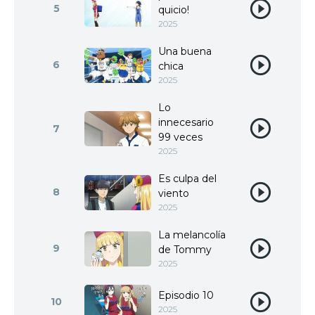
5
quicio!
2025
Una buena
6
chica
2025
Lo
innecesario
7
99 veces
2025
Es culpa del
8
viento
2025
La melancolía
9
de Tommy
2025
Episodio 10
10
2025