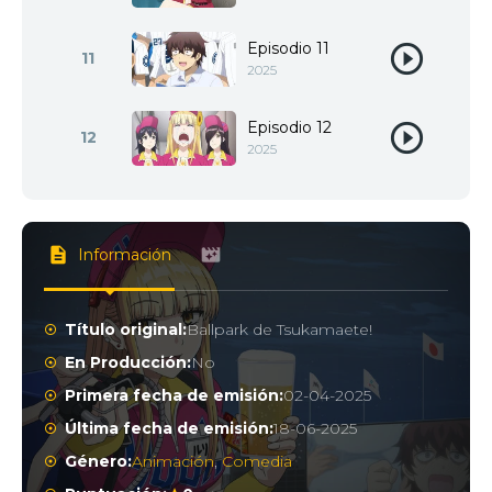
Episodio 11
11
2025
Episodio 12
12
2025
Información
Título original:
Ballpark de Tsukamaete!
En Producción:
No
Primera fecha de emisión:
02-04-2025
Última fecha de emisión:
18-06-2025
Género:
Animación
,
Comedia