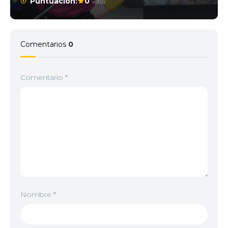
Puntuación:
0
votos
Comentarios
0
Comentario
*
Nombre
*