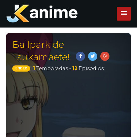
Ballpark de
Tsukamaete!
1
Temporadas -
12
Episodios
ENDED