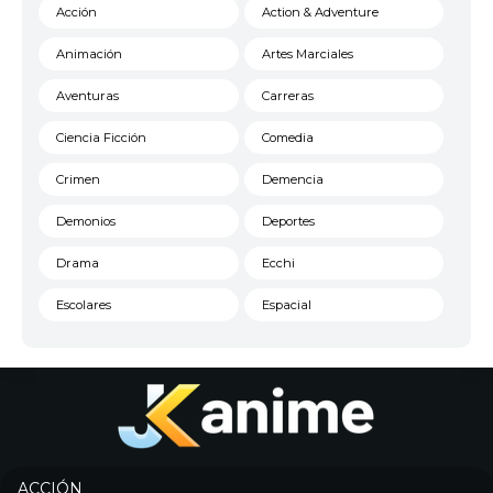
Acción
Action & Adventure
Animación
Artes Marciales
Aventuras
Carreras
Ciencia Ficción
Comedia
Crimen
Demencia
Demonios
Deportes
Drama
Ecchi
Escolares
Espacial
Familia
Fantasía
Harem
Historico
Infantil
Josei
Juegos
Kids
ACCIÓN