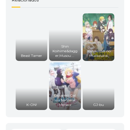
Relacionados
Shin
Koihime&dagg
Joshikousei no
Beast Tamer
er;Musou:...
Mudazukai
Dosanko Gal
wa Namara
K-ON!
Menkoi
GJ-bu