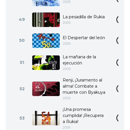
2005
La pesadilla de Rukia
49
2005
El Despertar del león
50
2005
La mañana de la
51
ejecución
2005
Renji, ¡Juramento al
alma! Combate a
52
muerte con Byakuya
2005
¡Una promesa
cumplida! ¡Recupera
53
a Rukia!
2005