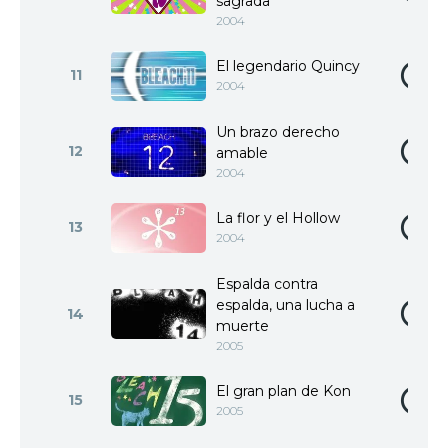
sagrada
2004
El legendario Quincy
11
2004
Un brazo derecho
12
amable
2004
La flor y el Hollow
13
2004
Espalda contra
espalda, una lucha a
14
muerte
2005
El gran plan de Kon
15
2005