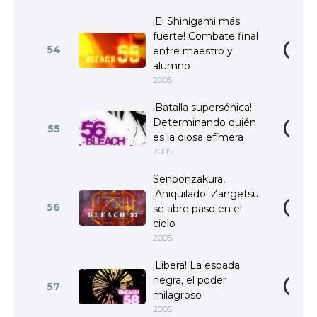
¡El Shinigami más
fuerte! Combate final
54
entre maestro y
alumno
2005
¡Batalla supersónica!
Determinando quién
55
es la diosa efímera
2005
Senbonzakura,
¡Aniquilado! Zangetsu
56
se abre paso en el
cielo
2005
¡Libera! La espada
negra, el poder
57
milagroso
2005