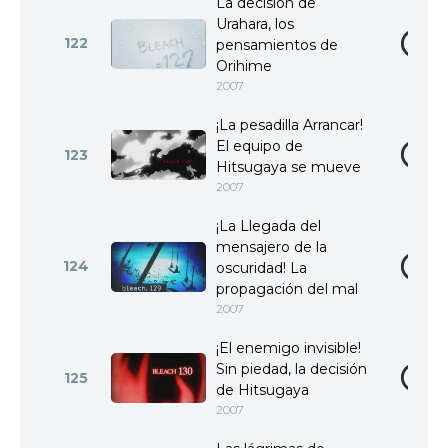
La decisión de
Urahara, los
122
pensamientos de
Orihime
2007
¡La pesadilla Arrancar!
El equipo de
123
Hitsugaya se mueve
2007
¡La Llegada del
mensajero de la
124
oscuridad! La
propagación del mal
2007
¡El enemigo invisible!
Sin piedad, la decisión
125
de Hitsugaya
2007