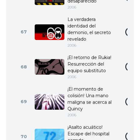
desaparecido
2006
La verdadera
identidad del
67
demonio, el secreto
revelado
2006
¡El retorno de Rukia!
Resurrección del
68
equipo substituto
2006
¡El momento de
colisión! Una mano
69
maligna se acerca al
Quincy
2006
¡Asalto acuático!
Escape del hospital
70