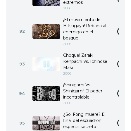
extremos!
2006
¡El movimiento de
Hitsugaya! Rebana al
92
enemigo en el
bosque
2006
Choque! Zaraki
Kenpachi Vs. Ichinose
93
Maki
2006
¡Shinigami Vs.
Shinigami! El poder
94
incontrolable
2006
¿Soi Fong muere? El
final del escuadrón
95
especial secreto