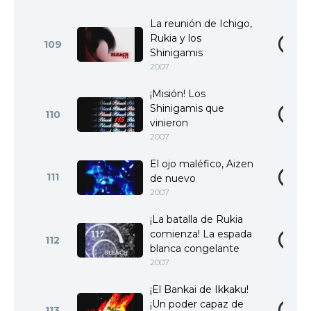
La reunión de Ichigo,
Rukia y los
109
Shinigamis
2007
¡Misión! Los
Shinigamis que
110
vinieron
2007
El ojo maléfico, Aizen
111
de nuevo
2007
¡La batalla de Rukia
comienza! La espada
112
blanca congelante
2007
¡El Bankai de Ikkaku!
¡Un poder capaz de
113