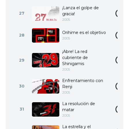
¡Lanza el golpe de
27
gracia!
2005
Orihime es el objetivo
28
2005
¡Abre! La red
cubriente de
29
Shinigamis
2005
Enfrentamiento con
30
Renji
2005
La resolución de
31
matar
2005
La estrella y el