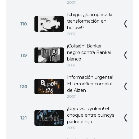
2007
Ichigo, ¿¡Completa la
transformación en
118
hollow!?
2007
¡Colisión! Bankai
negro contra Bankai
119
blanco
2007
Información urgente!
El terrorífico complot
120
de Aizen
2007
¡Uryu vs. Ryuken! el
choque entre quincys
121
padre e hijo
2007