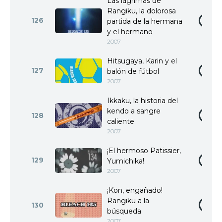
Las lágrimas de
Rangiku, la dolorosa
126
partida de la hermana
y el hermano
2007
Hitsugaya, Karin y el
127
balón de fútbol
2007
Ikkaku, la historia del
kendo a sangre
128
caliente
2007
¡El hermoso Patissier,
129
Yumichika!
2007
¡Kon, engañado!
Rangiku a la
130
búsqueda
2007