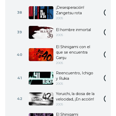
¡Desesperación!
38
Zangetsu rota
2005
El hombre inmortal
39
2005
El Shinigami con el
que se encuentra
40
Ganju
2005
Reencuentro, Ichigo
41
y Rukia
2005
Yoruichi, la diosa de la
42
velocidad, ¡En acción!
2005
El Shinigami