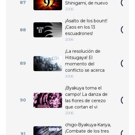
87
Shinigami, de nuevo
2006
¡Asalto de los bount!
¡Caos en los 13
88
escuadrones!
2006
¡La resolución de
Hitsugaya! El
89
momento del
conflicto se acerca
2006
¡Byakuya toma el
campo! La danza de
90
las flores de cerezo
que cortan el vi
2006
chigo•Byakuya•Kariya,
¡Combate de los tres
91