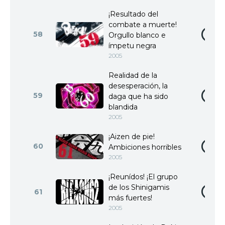
¡Resultado del
combate a muerte!
58
Orgullo blanco e
ímpetu negra
2005
Realidad de la
desesperación, la
59
daga que ha sido
blandida
2005
¡Aizen de pie!
60
Ambiciones horribles
2005
¡Reunídos! ¡El grupo
de los Shinigamis
61
más fuertes!
2005