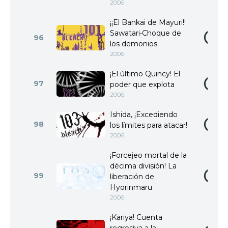
2006
¡¡El Bankai de Mayuri!!
Sawatari•Choque de
96
los demonios
2006
¡El último Quincy! El
97
poder que explota
2006
Ishida, ¡Excediendo
98
los límites para atacar!
2006
¡Forcejeo mortal de la
décima división! La
99
liberación de
Hyorinmaru
2006
¡Kariya! Cuenta