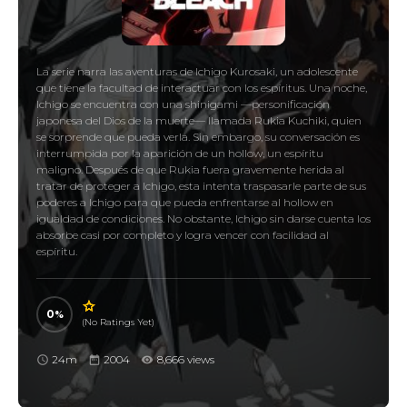
La serie narra las aventuras de Ichigo Kurosaki, un adolescente
que tiene la facultad de interactuar con los espíritus. Una noche,
Ichigo se encuentra con una shinigami —personificación
japonesa del Dios de la muerte— llamada Rukia Kuchiki, quien
se sorprende que pueda verla. Sin embargo, su conversación es
interrumpida por la aparición de un hollow, un espíritu
maligno. Después de que Rukia fuera gravemente herida al
tratar de proteger a Ichigo, esta intenta traspasarle parte de sus
poderes a Ichigo para que pueda enfrentarse al hollow en
igualdad de condiciones. No obstante, Ichigo sin darse cuenta los
absorbe casi por completo y logra vencer con facilidad al
espíritu.
0
(No Ratings Yet)
24m
2004
8,666 views