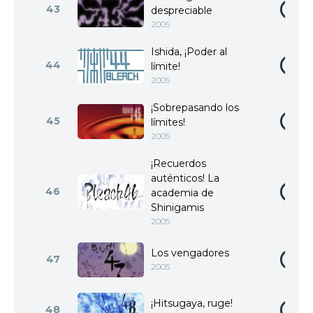
43
despreciable
2005
Ishida, ¡Poder al
44
límite!
2005
¡Sobrepasando los
45
límites!
2005
¡Recuerdos
auténticos! La
46
academia de
Shinigamis
2005
Los vengadores
47
2005
¡Hitsugaya, ruge!
48