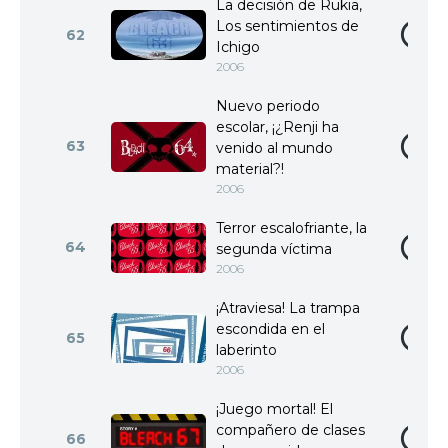
La decisión de Rukia,
Los sentimientos de
62
Ichigo
2006
Nuevo periodo
escolar, ¡¿Renji ha
63
venido al mundo
material?!
2006
Terror escalofriante, la
64
segunda víctima
2006
¡Atraviesa! La trampa
escondida en el
65
laberinto
2006
¡Juego mortal! El
compañero de clases
66