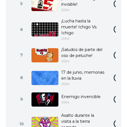
5
invisible!
2004
¡Lucha hasta la
muerte! Ichigo Vs.
6
Ichigo
2004
¡Saludos de parte del
7
oso de peluche!
2004
17 de junio, memorias
8
en la lluvia
2004
Enemigo invencible
9
2004
Asalto durante la
visita a la tierra
10