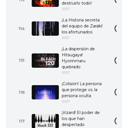
destruirlo todo!
2007
¡La Historia secreta
del equipo de Zaraki!
114
los afortunados
2007
¡La dispersión de
Hitsugaya!
115
Hyorinmaru
quebrado
2007
¡Colisión! La persona
que protege vs. la
116
persona oculta
2007
¡Vizard! El poder de
los que han
117
despertado