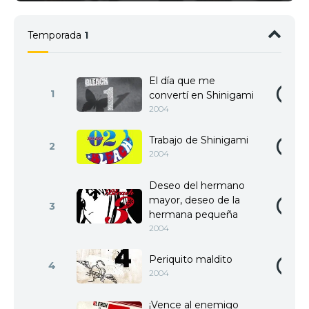
Temporada
1
El día que me
1
convertí en Shinigami
2004
Trabajo de Shinigami
2
2004
Deseo del hermano
mayor, deseo de la
3
hermana pequeña
2004
Periquito maldito
4
2004
¡Vence al enemigo