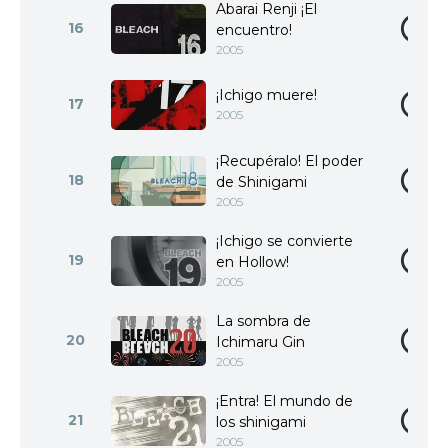
Abarai Renji ¡El
16
encuentro!
2005
¡Ichigo muere!
17
2005
¡Recupéralo! El poder
18
de Shinigami
2005
¡Ichigo se convierte
19
en Hollow!
2005
La sombra de
20
Ichimaru Gin
2005
¡Entra! El mundo de
21
los shinigami
2005