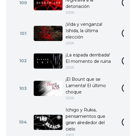
regresiva a la
100
detonación
2006
¡Vida y venganza!
Ishida, la última
101
elección
2006
¡La espada derribada!
102
El momento de ruina
2006
¡El Bount que se
Lamenta! El último
103
choque
2006
Ichigo y Rukia,
pensamientos que
104
giran alrededor del
cielo
2007