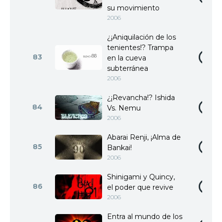
su movimiento
2006
¿¡Aniquilación de los
tenientes!? Trampa
83
en la cueva
subterránea
2006
¿¡Revancha!? Ishida
84
Vs. Nemu
2006
Abarai Renji, ¡Alma de
85
Bankai!
2006
Shinigami y Quincy,
86
el poder que revive
2006
Entra al mundo de los