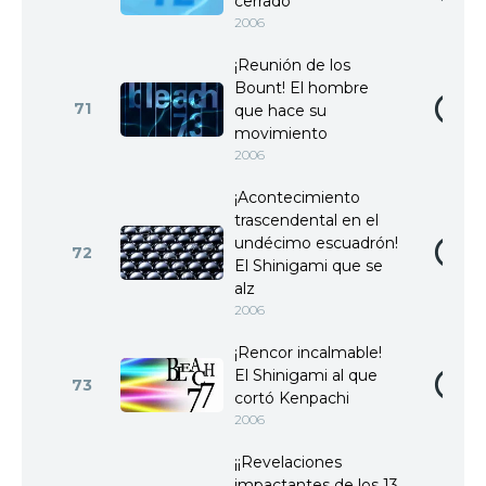
cerrado
2006
¡Reunión de los
Bount! El hombre
71
que hace su
movimiento
2006
¡Acontecimiento
trascendental en el
undécimo escuadrón!
72
El Shinigami que se
alz
2006
¡Rencor incalmable!
El Shinigami al que
73
cortó Kenpachi
2006
¡¡Revelaciones
impactantes de los 13