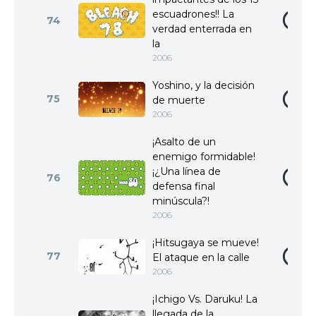
escuadrones!! La
74
verdad enterrada en
la
2006
Yoshino, y la decisión
75
de muerte
2006
¡Asalto de un
enemigo formidable!
¡¿Una línea de
76
defensa final
minúscula?!
2006
¡Hitsugaya se mueve!
77
El ataque en la calle
2006
¡Ichigo Vs. Daruku! La
llegada de la