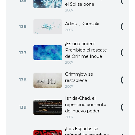
135
el Sol se pone
2007
Adiós..., Kurosaki
136
2007
¡Es una orden!
Prohibido el rescate
137
de Orihime Inoue
2007
Grimmjow se
138
restablece
2007
Ishida-Chad, el
repentino aumento
139
del nuevo poder
2007
¡Los Espadas se