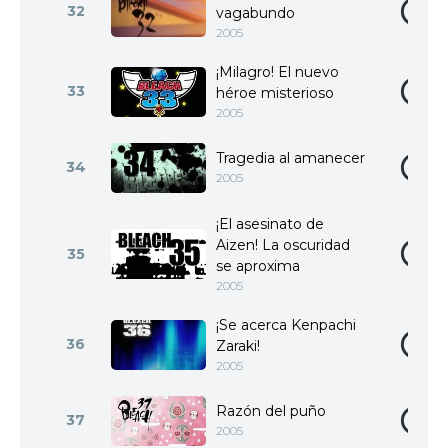
32
vagabundo
2005
¡Milagro! El nuevo
33
héroe misterioso
2005
Tragedia al amanecer
34
2005
¡El asesinato de
Aizen! La oscuridad
35
se aproxima
2005
¡Se acerca Kenpachi
36
Zaraki!
2005
Razón del puño
37
2005