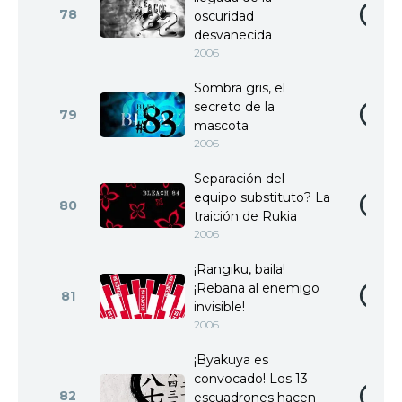
78
oscuridad
desvanecida
2006
Sombra gris, el
secreto de la
79
mascota
2006
Separación del
equipo substituto? La
80
traición de Rukia
2006
¡Rangiku, baila!
¡Rebana al enemigo
81
invisible!
2006
¡Byakuya es
convocado! Los 13
82
escuadrones hacen