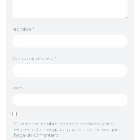
8
<img src="//image.tmdb.org/t/p/w92/k1S313Bfnm
7
<img src="//image.tmdb.org/t/p/w92/hWD74e1m0
Nombre
*
9
<img src="//image.tmdb.org/t/p/w92/3yUdNcLik
8
<img src="//image.tmdb.org/t/p/w92/6lrh6rE0e0v
Correo electrónico
*
10
<img src="//image.tmdb.org/t/p/w92/5stHAqXhAOk
9
<img src="//image.tmdb.org/t/p/w92/hnZirHqbMbj6
Web
11
<img src="//image.tmdb.org/t/p/w92/dE6rTMygL7t
10
<img src="//image.tmdb.org/t/p/w92/9itkDVYU23
Guardar mi nombre, correo electrónico y sitio
11
<img src="//image.tmdb.org/t/p/w92/sAFKvpFJ4
12
<img src="//image.tmdb.org/t/p/w92/7MSXNc2LTQ2
web en este navegador para la próxima vez que
haga un comentario.