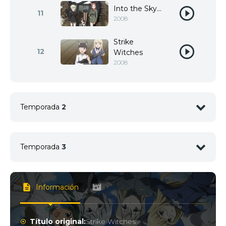
Into the Sky...
11
2008
Strike
12
Witches
2008
Temporada
2
1
<img src="//image.tmdb.org/t/p/w92/pwo5CMJhhHc
Temporada
3
1
<img src="//image.tmdb.org/t/p/w92/f3IE3wc7KZH1
Información
2
<img src="//image.tmdb.org/t/p/w92/wC92JSp7JrF
Título original:
Strike Witches