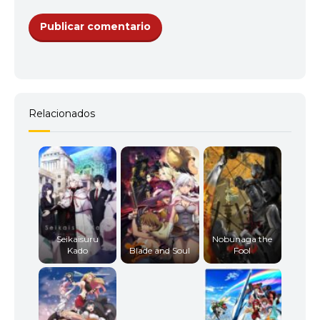
12
<img src="//image.tmdb.org/t/p/w92/hCdNxYMWp
Relacionados
Seikaisuru
Nobunaga the
Kado
Blade and Soul
Fool