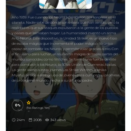
Año 1939. Fue cuando los Neuroi aparecieron por sorpresa en el
planeta. Nadie sabe de dónde son o para qué han venido, pero la
realidad es que sus ataques expulsaron a la gente de los pueblos
y países que llamaban hogar. La humanidad inventó un arma
Anti-Neuroi. Este dispositivo, la Unidad Striker, es un nuevo tipo
de escoba mágica que incrementa el poder mágico (lo único
capaz de combatir los Neuroi) y permite volar gracias a ello. Con
el fin usarlo para luchar, se reunieron magas de todas partes del
mundo, conocidas como Witches. Se formó una fuerza de élite
para combatir a los Neuroi, la 501va Unión de Guerreras Aladas.
La gente llamó a estas jóvenes Las Strike Witches Yoshika
Miyafuji se une a este grupo de jóvenes para cumplir su promesa
de proteger el mundo, hecha a su difunto padre.
0
(No Ratings Yet)
24m
2008
343 views