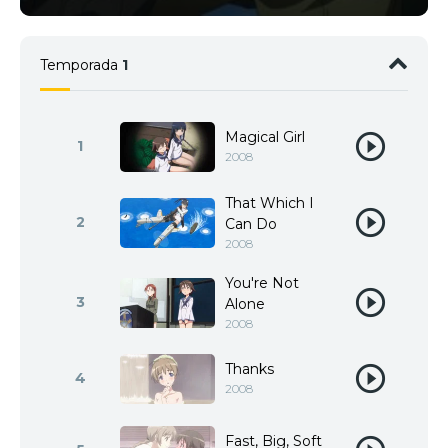
Temporada
1
Magical Girl
1
2008
That Which I
2
Can Do
2008
You're Not
3
Alone
2008
Thanks
4
2008
Fast, Big, Soft