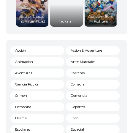
Shokei Shoujo
Gundam Build
no Virgin Road
Inukami!
Fighters
Acción
Action & Adventure
Animación
Artes Marciales
Aventuras
Carreras
Ciencia Ficción
Comedia
Crimen
Demencia
Demonios
Deportes
Drama
Ecchi
Escolares
Espacial