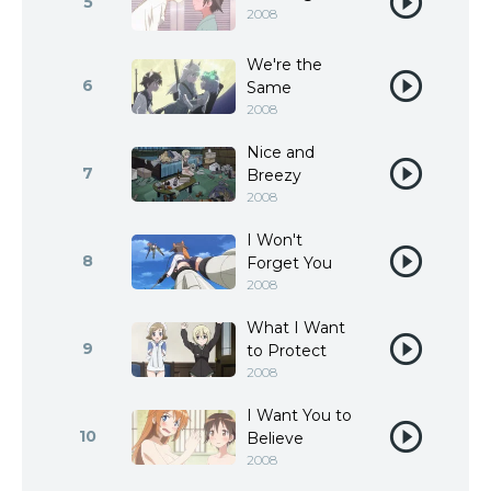
5
2008
We're the
6
Same
2008
Nice and
7
Breezy
2008
I Won't
8
Forget You
2008
What I Want
9
to Protect
2008
I Want You to
10
Believe
2008