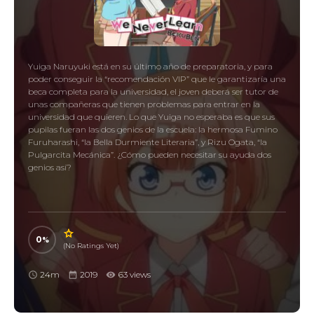
Yuiga Naruyuki está en su último año de preparatoria, y para
poder conseguir la “recomendación VIP” que le garantizaría una
beca completa para la universidad, el joven deberá ser tutor de
unas compañeras que tienen problemas para entrar en la
universidad que quieren. Lo que Yuiga no esperaba es que sus
pupilas fueran las dos genios de la escuela: la hermosa Fumino
Furuharashi, “la Bella Durmiente Literaria”, y Rizu Ogata, “la
Pulgarcita Mecánica”. ¿Cómo pueden necesitar su ayuda dos
genios así?
0
(No Ratings Yet)
24m
2019
63 views