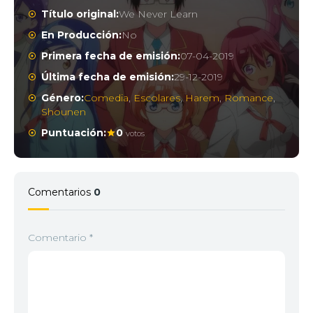
Título original:
We Never Learn
En Producción:
No
Primera fecha de emisión:
07-04-2019
Última fecha de emisión:
29-12-2019
2
<img src="//image.tmdb.org/t/p/w92/4tGjR121kibZ
Género:
Comedia
,
Escolares
,
Harem
,
Romance
,
Shounen
Puntuación:
0
votos
Comentarios
0
3
<img src="//image.tmdb.org/t/p/w92/isyIwshUUP9
Comentario
*