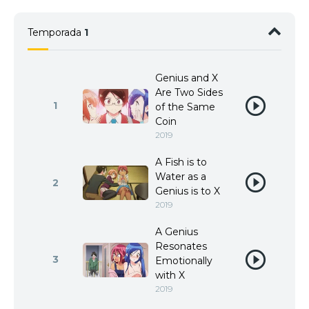
Temporada
1
Genius and X
Are Two Sides
1
of the Same
Coin
2019
A Fish is to
Water as a
2
Genius is to X
2019
A Genius
Resonates
3
Emotionally
with X
2019