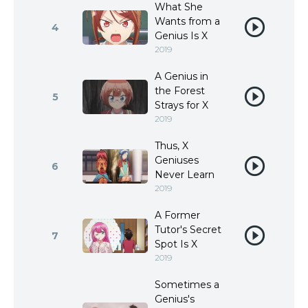
What She
Wants from a
4
Genius Is X
2019
A Genius in
the Forest
5
Strays for X
2019
Thus, X
Geniuses
6
Never Learn
2019
A Former
Tutor's Secret
7
Spot Is X
2019
Sometimes a
Genius's