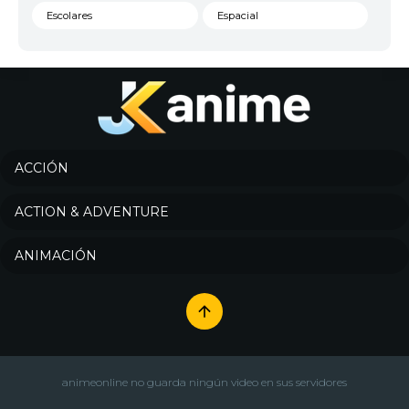
Escolares
Espacial
Familia
Fantasía
Harem
Historico
Infantil
Josei
Juegos
Kids
ACCIÓN
Magia
Mecha
ACTION & ADVENTURE
Militar
Misterio
ANIMACIÓN
Música
Parodia
Policía
Psicológico
Recuentos de la vida
Romance
Samurai
Sci-Fi & Fantasy
animeonline no guarda ningún video en sus servidores
Seinen
Shoujo