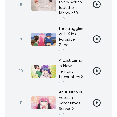
Every Action
8
Is at the
Mercy of X
2019
He Struggles
with X in a
9
Forbidden
Zone
2019
A Lost Lamb
in New
10
Territory
Encounters X
2019
An Illustrious
Veteran
11
Sometimes
Serves X
2019