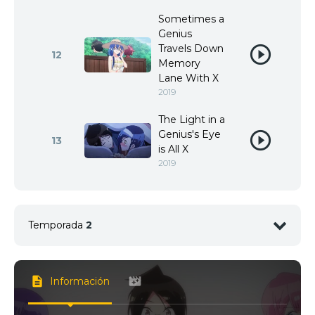
Sometimes a
Genius
Travels Down
12
Memory
Lane With X
2019
The Light in a
Genius's Eye
13
is All X
2019
Temporada
2
Información
1
<img src="//image.tmdb.org/t/p/w92/z2zwe9PTw