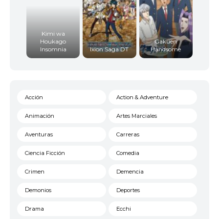
11
<img src="//image.tmdb.org/t/p/w92/fN08EnhUjGBi
Kimi wa
Houkago
Gakuen
Insomnia
Ixion Saga DT
Handsome
12
<img src="//image.tmdb.org/t/p/w92/4A2deMpDDv
Acción
Action & Adventure
Animación
Artes Marciales
Aventuras
Carreras
Ciencia Ficción
Comedia
13
<img src="//image.tmdb.org/t/p/w92/njCQaIswIsQG
Crimen
Demencia
Demonios
Deportes
Drama
Ecchi