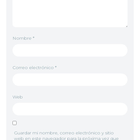
4
<img src="//image.tmdb.org/t/p/w92/eSwShvqllIB
Nombre
*
5
<img src="//image.tmdb.org/t/p/w92/mPQYsoGl09
Correo electrónico
*
Web
6
<img src="//image.tmdb.org/t/p/w92/5eNMlNL8pJS4
Guardar mi nombre, correo electrónico y sitio
web en este navegador para la próxima vez que