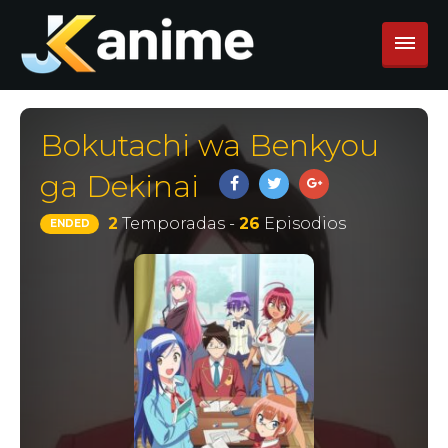
Bokutachi wa Benkyou
ga Dekinai
2
Temporadas -
26
Episodios
ENDED