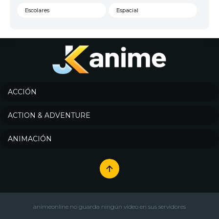
Escolares
Espacial
Familia
Fantasía
Harem
Historico
Infantil
Josei
Juegos
Kids
ACCIÓN
Magia
Mecha
ACTION & ADVENTURE
Militar
Misterio
ANIMACIÓN
Música
Parodia
Policía
Psicológico
Recuentos de la vida
Romance
Samurai
Sci-Fi & Fantasy
animeonline no guarda ningún video en sus servidores
Seinen
Shoujo