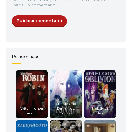
haga un comentario.
Relacionados
Shingeki no
Witch Hunter
Bahamut:
Melody of
Robin
Genesis
Oblivion