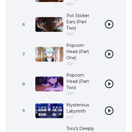
2021
Pot Sticker
Ears (Part
6
Two)
2021
Popcorn
Head (Part
7
One)
2021
Popcorn
Head (Part
8
Two)
2021
Mysterious
9
Labyrinth
2021
Toru's Deeply