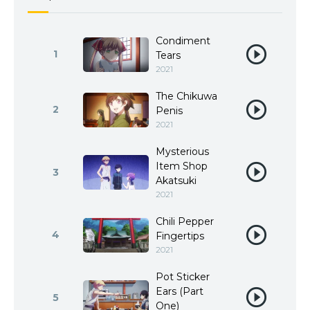
Condiment
1
Tears
2021
The Chikuwa
2
Penis
2021
Mysterious
Item Shop
3
Akatsuki
2021
Chili Pepper
4
Fingertips
2021
Pot Sticker
Ears (Part
5
One)