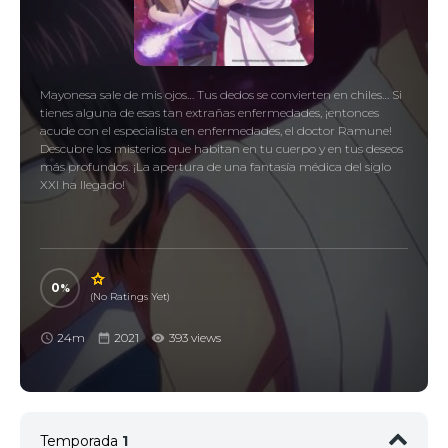
Mayonesa sale de mis ojos… Tus dedos se convierten en chiles… Si
tienes alguna de esas tan extrañas enfermedades, ¡entonces
acude con el especialista en enfermedades, el doctor Ramune!
Descubre los misterios que habitan en tu cuerpo y en tus deseos
más profundos. ¡La apertura de una fantasía médica del siglo
XXI ha llegado!
0
(No Ratings Yet)
24m
2021
393 views
Temporada
1