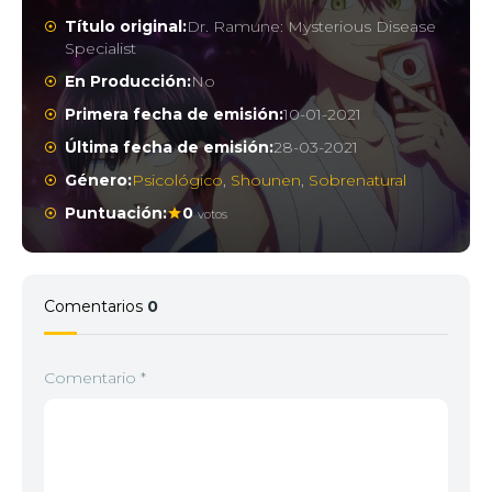
Título original:
Dr. Ramune: Mysterious Disease
Specialist
En Producción:
No
Primera fecha de emisión:
10-01-2021
Última fecha de emisión:
28-03-2021
Género:
Psicológico
,
Shounen
,
Sobrenatural
Puntuación:
0
votos
Comentarios
0
Comentario
*