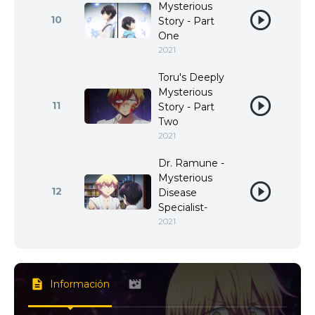
Mysterious
10
Story - Part
One
2021
Toru's Deeply
Mysterious
11
Story - Part
Two
2021
Dr. Ramune -
Mysterious
12
Disease
Specialist-
2021
Información