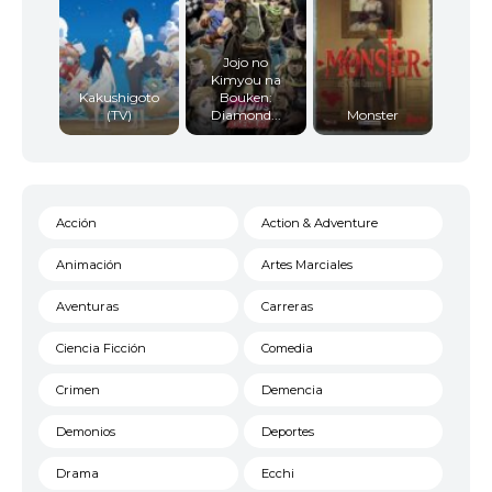
Jojo no
Kimyou na
Kakushigoto
Bouken:
(TV)
Diamond...
Monster
Acción
Action & Adventure
Animación
Artes Marciales
Aventuras
Carreras
Ciencia Ficción
Comedia
Crimen
Demencia
Demonios
Deportes
Drama
Ecchi