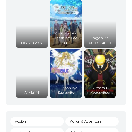
13
<img src="//image.tmdb.org/t/p/w92/iDSe16tLlAy
Koori Zokusei
Danshi to Cool
Dragon Ball
Lost Universe
na...
Super Latino
14
<img src="//image.tmdb.org/t/p/w92/iDSe16tLlAy
15
<img src="//image.tmdb.org/t/p/w92/iDSe16tLlAy
Full Moon Wo
Ansatsu
Ai Mai Mi
Sagashite
Kyoushitsu
16
<img src="//image.tmdb.org/t/p/w92/iDSe16tLlAy
Acción
Action & Adventure