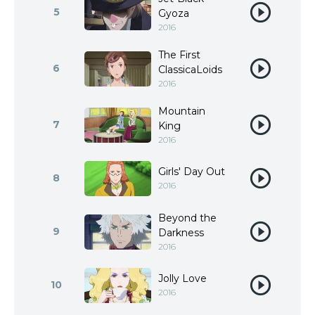
5
Gyoza
2016
The First
6
ClassicaLoids
2016
Mountain
7
King
2016
Girls' Day Out
8
2016
Beyond the
9
Darkness
2016
Jolly Love
10
2016