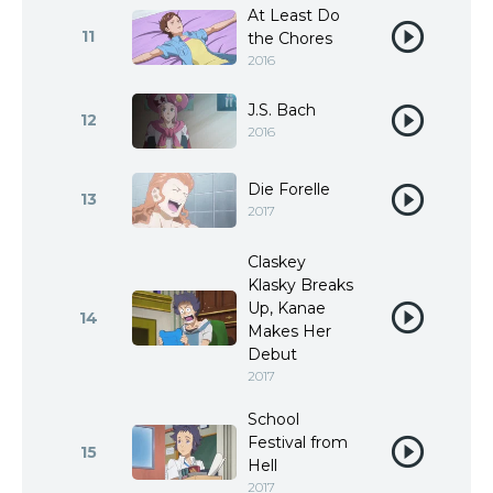
At Least Do
11
the Chores
2016
J.S. Bach
12
2016
Die Forelle
13
2017
Claskey
Klasky Breaks
Up, Kanae
14
Makes Her
Debut
2017
School
Festival from
15
Hell
2017