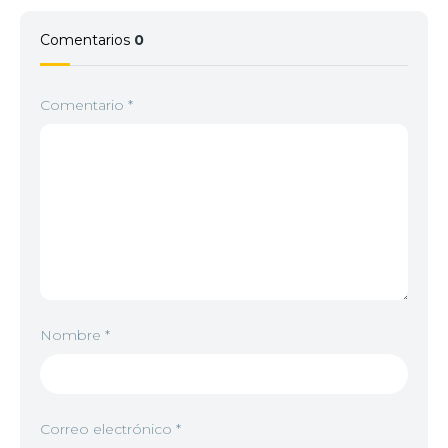
4
<img src="//image.tmdb.org/t/p/w92/iDSe16tLlAy
Comentarios
0
5
<img src="//image.tmdb.org/t/p/w92/iDSe16tLlAy
Comentario
*
6
<img src="//image.tmdb.org/t/p/w92/iDSe16tLlAy
7
<img src="//image.tmdb.org/t/p/w92/iDSe16tLlAy
Nombre
*
8
<img src="//image.tmdb.org/t/p/w92/iDSe16tLlAy
Correo electrónico
*