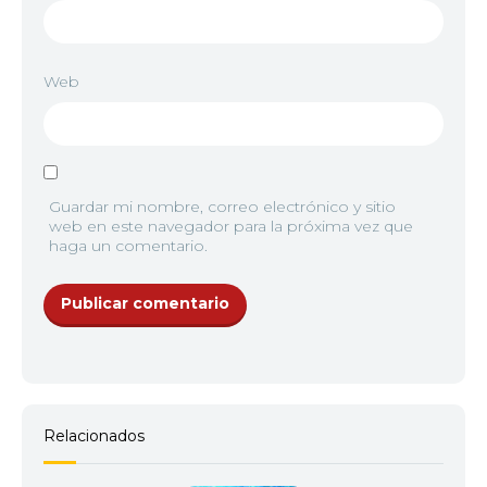
9
<img src="//image.tmdb.org/t/p/w92/iDSe16tLlAy
Web
10
<img src="//image.tmdb.org/t/p/w92/iDSe16tLlAy
Guardar mi nombre, correo electrónico y sitio
web en este navegador para la próxima vez que
haga un comentario.
11
<img src="//image.tmdb.org/t/p/w92/iDSe16tLlAy
12
<img src="//image.tmdb.org/t/p/w92/iDSe16tLlAy
Relacionados