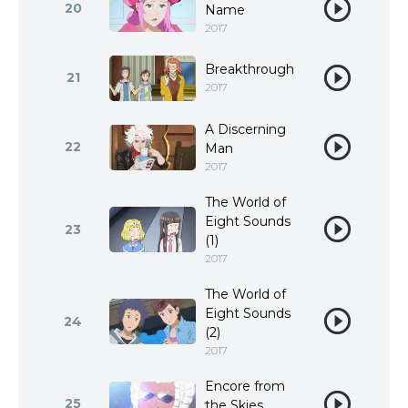
20
Name
2017
Breakthrough
21
2017
A Discerning
22
Man
2017
The World of
Eight Sounds
23
(1)
2017
The World of
Eight Sounds
24
(2)
2017
Encore from
25
the Skies