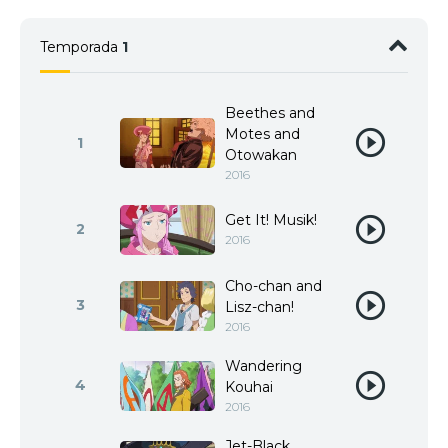
Temporada
1
Beethes and
Motes and
1
Otowakan
2016
Get It! Musik!
2
2016
Cho-chan and
3
Lisz-chan!
2016
Wandering
4
Kouhai
2016
Jet-Black