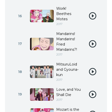
Work!
Beethes
16
Motes
2017
Mandarins!
Mandarins!
17
Fried
Mandarins?!
2017
MitsuruLoid
and Gyouna-
18
kun
2017
Love, and You
19
Shall Die
2017
Mozart is the