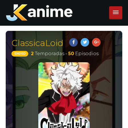
ClassicaLoid
2
Temporadas -
50
Episodios
ENDED