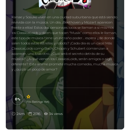
Kanae y Sosuke viven en una ciudad suburbana que está siendo
revivida con la música. Un día, ¡Beethoven y Mozart aparecen
frente a ellos! Estos dos personajes locos se llaman a sí mismos
los ClassicaLoids y dicen que tocan “Musik” como ellos le llaman,
este tipo de música tiene un extraño poder… espera ¿de donde
salen todos estas estrellas y robots? ¡Cada dia es un caos! Más
ClassicaLoids como Bach, Chopin y Schubert comienzan a
aparecer, uno tras otro. ¿Cuál será el secreto detrás de su
música? ¿A qué vienen los ClassicaLoids, serán amigos o algo
diferente? Este anime promete mucha comedia, mucha música
y ¿quizá un poco de amor?
0
(No Ratings Yet)
24m
2016
34 views