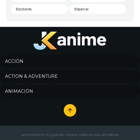
Escolares
Espacial
Familia
Fantasía
Harem
Historico
Infantil
Josei
Juegos
Kids
ACCIÓN
Magia
Mecha
ACTION & ADVENTURE
Militar
Misterio
ANIMACIÓN
Música
Parodia
Policía
Psicológico
Recuentos de la vida
Romance
Samurai
Sci-Fi & Fantasy
animeonline no guarda ningún video en sus servidores
Seinen
Shoujo