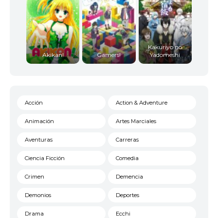
Kakuriyo no
Akikan!
Gamers!
Yadomeshi
Acción
Action & Adventure
Animación
Artes Marciales
Aventuras
Carreras
Ciencia Ficción
Comedia
Crimen
Demencia
Demonios
Deportes
Drama
Ecchi