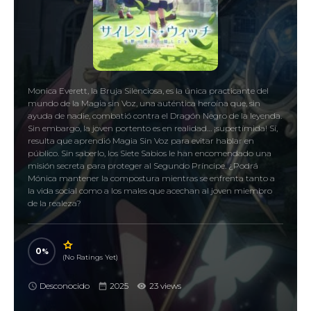
Monica Everett, la Bruja Silenciosa, es la única practicante del
mundo de la Magia sin Voz, una auténtica heroína que, sin
ayuda de nadie, combatió contra el Dragón Negro de la leyenda.
Sin embargo, la joven portento es en realidad… ¡supertímida! Sí,
resulta que aprendió Magia Sin Voz para evitar hablar en
público. Sin saberlo, los Siete Sabios le han encomendado una
misión secreta para proteger al Segundo Príncipe. ¿Podrá
Mónica mantener la compostura mientras se enfrenta tanto a
la vida social como a los males que acechan al joven miembro
de la realeza?
0
(No Ratings Yet)
Desconocido
2025
23 views