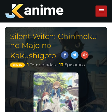
Silent Witch: Chinmoku
no Majo no
Kakushigoto
1
Temporadas -
13
Episodios
ENDED