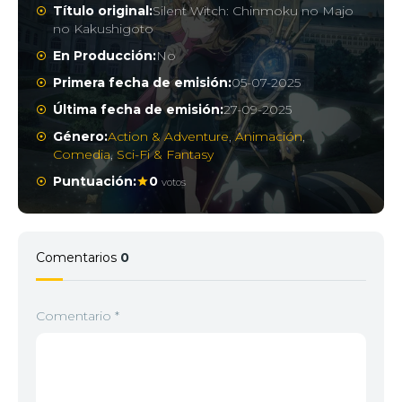
Título original:
Silent Witch: Chinmoku no Majo
no Kakushigoto
En Producción:
No
Primera fecha de emisión:
05-07-2025
Última fecha de emisión:
27-09-2025
Género:
Action & Adventure
,
Animación
,
Comedia
,
Sci-Fi & Fantasy
Puntuación:
0
votos
Comentarios
0
Comentario
*