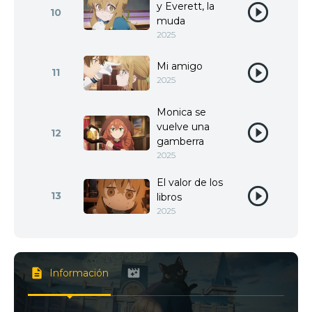
y Everett, la
10
muda
2025
Mi amigo
11
2025
Monica se
vuelve una
12
gamberra
2025
El valor de los
13
libros
2025
Información