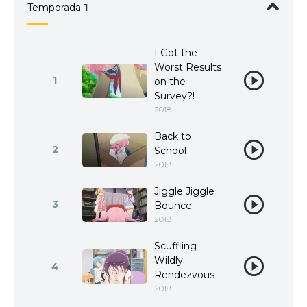
Temporada
1
I Got the
Worst Results
1
on the
Survey?!
2018
Back to
2
School
2018
Jiggle Jiggle
3
Bounce
2018
Scuffling
Wildly
4
Rendezvous
2018