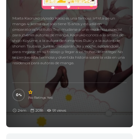
Moeta Kaoruko (Apodo: Kaos) es una famosa artista de un
manga 4-koma que solo tiene 15 años y estudia en
preparatoria/instituto. Tras mudarse a una residencia especial
para jóvenes autoras de manga, Kaoruko conoce a la artista de
shojo Koyume, a la autora de romances Ruki y a la autora de
shonen Tsubasa. Juntas trabajarán día y noche, apoyándose,
para mejorar en su trabajo ¡y llegar a las fechas de entrega! No
te pierdas esta hermosa y divertida historia sobre la vida en una
residencia para autoras de manga.
0
(No Ratings Yet)
24m
2018
91 views