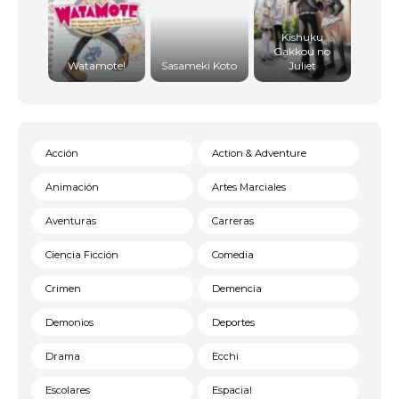
Kishuku
Gakkou no
Watamote!
Sasameki Koto
Juliet
Acción
Action & Adventure
Animación
Artes Marciales
Aventuras
Carreras
Ciencia Ficción
Comedia
Crimen
Demencia
Demonios
Deportes
Drama
Ecchi
Escolares
Espacial