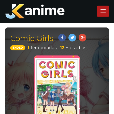
Comic Girls
1
Temporadas -
12
Episodios
ENDED