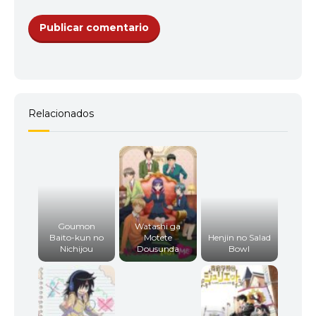
Relacionados
Goumon
Watashi ga
Baito-kun no
Motete
Henjin no Salad
Nichijou
Dousunda
Bowl