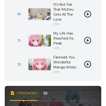
It's Not Fair
That Michiru
10
Gets All The
Love
2018
My Life Has
Reached Its
11
Peak
2018
Farewell, You
Wonderful
12
Manga Artists
2018
Información