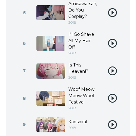
Amisawa-san,
Do You
5
Cosplay?
2018
I'll Go Shave
All My Hair
6
Off
2018
Is This
7
Heaven!?
2018
Woof Meow
Meow Woof
8
Festival
2018
Kaospiral
9
2018