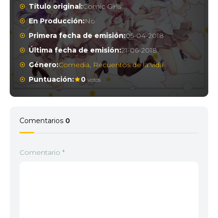
Título original:
Comic Girls
En Producción:
No
Primera fecha de emisión:
05-04-2018
Última fecha de emisión:
21-06-2018
Género:
Comedia
,
Recuentos de la vida
Puntuación:
0
votos
Comentarios
0
Comentario
*