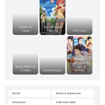
Ayashi no
Ano Natsu de
Ceres
Matteru
Puri Para
Youkai
Apartment no
Ikoku Meiro no
Yuuga na
Croisee
Sukitte Iinayo
Nichijou
Acción
Action & Adventure
Animación
Artes Marciales