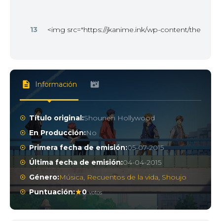
13
<img src="https://jkanime.ink/wp-content/themes/
Información
Título original:
Shounen Hollywood
En Producción:
No
Primera fecha de emisión:
05-07-2015
Última fecha de emisión:
04-04-2015
Género:
Música
,
Recuentos de la vida
,
Shoujo
Puntuación:
0
votos