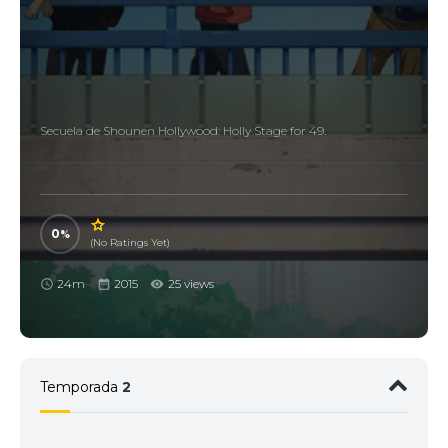
Secuela de Shounen Hollywood: Holly Stage for 49.
0
(No Ratings Yet)
24m
2015
25 views
Temporada
2