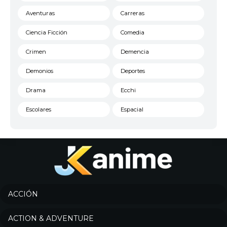
Aventuras
Carreras
Ciencia Ficción
Comedia
Crimen
Demencia
Demonios
Deportes
Drama
Ecchi
Escolares
Espacial
Familia
Fantasía
Harem
Historico
Infantil
Josei
Juegos
Kids
ACCIÓN
Magia
Mecha
ACTION & ADVENTURE
Militar
Misterio