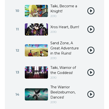
Taiki, Become a
10
Knight!
2010
Xros Heart, Burn!
11
2010
Sand Zone, A
Great Adventure
12
in the Ruins!
2010
Taiki, Warrior of
13
the Goddess!
2010
The Warrior
Beelzebumon,
14
Dances!
2010