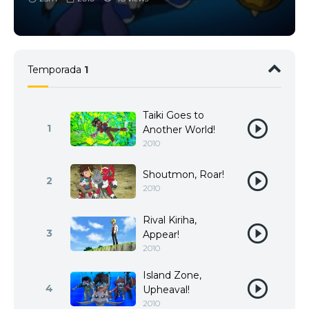
Temporada
1
Taiki Goes to
1
Another World!
2010
Shoutmon, Roar!
2
2010
Rival Kiriha,
3
Appear!
2010
Island Zone,
4
Upheaval!
2010