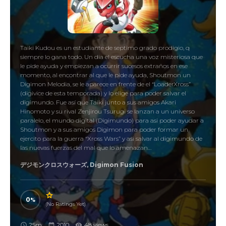
Taiki Kudou es un estudiante de septimo grado prodigio, q
siempre lo gana todo. Un dia el escucha una voz misteriosa que
le pide ayuda y empiezan a ocurrir sucesos extraños en ese
momento, al encontrar al que le pide ayuda, Shoutmon un
Digimon Melodia, se le aparece en frente de el “LoaderXross”
(digivice de esta temporada) y lo elige para poder salvar el
digimundo. Fue así que Taiki junto a sus amigos Akari
Hinomoto y su rival Zenjirou Tsurugi se lanzan a un universo
paralelo, el mundo digital (Digimundo) para asi poder ayudar a
Shoutmon y a sus amigos Digimon para poder formar un
ejercito para la guerra “Xross Wars” y asi salvar al digimundo de
las nuevas fuerzas del mal que lo amenazan…
デジモンクロスウォーズ, Digimon Fusion
0
(No Ratings Yet)
25m
2010
48 views