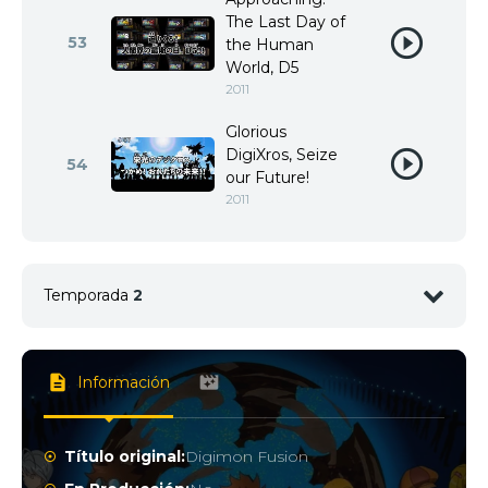
The Last Day of
53
the Human
World, D5
2011
Glorious
DigiXros, Seize
54
our Future!
2011
Temporada
2
1
<img src="//image.tmdb.org/t/p/w92/dtzyaU5BAuR
Información
Título original:
Digimon Fusion
2
<img src="//image.tmdb.org/t/p/w92/b5AbFzKlJp