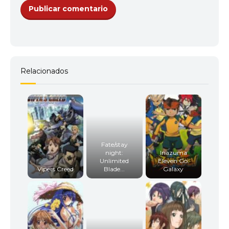
11
<img src="//image.tmdb.org/t/p/w92/r1EGT4E8by6
Relacionados
12
<img src="//image.tmdb.org/t/p/w92/yOu947ZRjjg3
13
<img src="//image.tmdb.org/t/p/w92/xZpKJWT1yGJ
Fate/stay
night:
Inazuma
Unlimited
Eleven Go:
Vipers Creed
Blade...
Galaxy
14
<img src="//image.tmdb.org/t/p/w92/zHMybGsFi