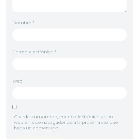
7
<img src="//image.tmdb.org/t/p/w92/zApRe8cjh9
Nombre
*
Correo electrónico
*
8
<img src="//image.tmdb.org/t/p/w92/yDrj8eLEm
Web
9
<img src="//image.tmdb.org/t/p/w92/taVmcZnoG
Guardar mi nombre, correo electrónico y sitio
10
<img src="//image.tmdb.org/t/p/w92/1a1cYm7M
web en este navegador para la próxima vez que
haga un comentario.