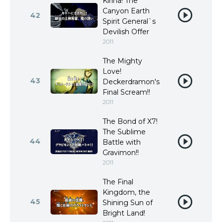
Kiriha! The
Canyon Earth
42
Spirit General`s
Devilish Offer
2011
The Mighty
Love!
43
Deckerdramon's
Final Scream!!
2011
The Bond of X7!
The Sublime
44
Battle with
Gravimon!!
2011
The Final
Kingdom, the
45
Shining Sun of
Bright Land!