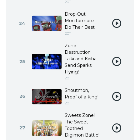
2011
Drop-Out
Monitormonz
24
Do Their Best!
2011
Zone
Destruction!
Taiki and Kiriha
25
Send Sparks
Flying!
2011
Shoutmon,
26
Proof of a King!
2011
Sweets Zone!
The Sweet-
27
Toothed
Digimon Battle!