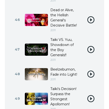
2011
Dead or Alive,
the Hellish
46
General's
Decisive Battle!
2011
Taiki VS. Yuu,
Showdown of
47
the Boy
Generals!!
2011
Beelzebumon,
48
Fade into Light!
2011
Taiki's Decision!
Surpass the
49
Strongest
Apollomon!
2011