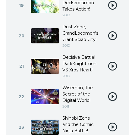
Deckerdramon
19
Takes Action!
2010
Dust Zone,
GrandLocomon's
20
Giant Scrap City!
2010
Decisive Battle!
DarkKnightmon
21
VS Xros Heart!
2010
Wisemon, The
Secret of the
22
Digital World!
2011
Shinobi Zone
and the Comic
23
Ninja Battle!