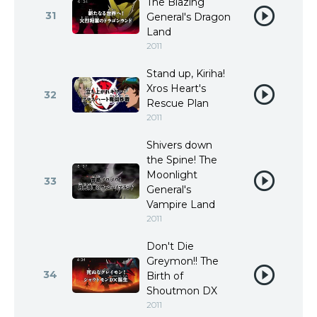
The Blazing
31
General's Dragon
Land
2011
Stand up, Kiriha!
Xros Heart's
32
Rescue Plan
2011
Shivers down
the Spine! The
Moonlight
33
General's
Vampire Land
2011
Don't Die
Greymon!! The
34
Birth of
Shoutmon DX
2011