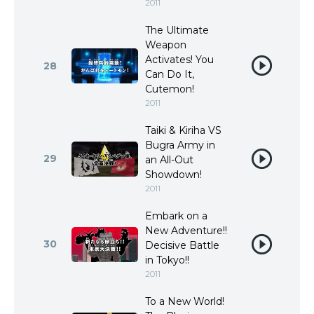
2011
The Ultimate
Weapon
Activates! You
28
Can Do It,
Cutemon!
2011
Taiki & Kiriha VS
Bugra Army in
29
an All-Out
Showdown!
2011
Embark on a
New Adventure!!
30
Decisive Battle
in Tokyo!!
2011
To a New World!