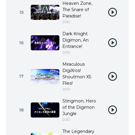
Heaven Zone,
The Snare of
15
Paradise!
2010
Dark Knight
Digimon, An
16
Entrance!
2010
Miraculous
DigiXros!
17
Shoutmon X5
Flies!
2010
Stingmon, Hero
of the Digimon
18
Jungle
2010
The Legendary