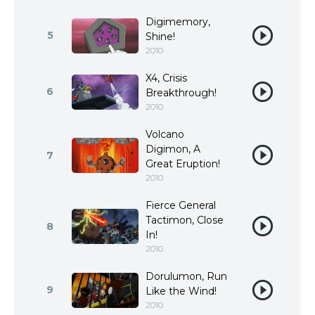
Digimemory,
5
Shine!
2010
X4, Crisis
6
Breakthrough!
2010
Volcano
Digimon, A
7
Great Eruption!
2010
Fierce General
Tactimon, Close
8
In!
2010
Dorulumon, Run
9
Like the Wind!
2010