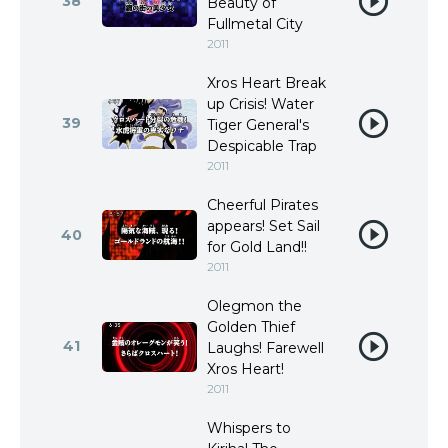
38
Beauty of
Fullmetal City
2011
Xros Heart Break
up Crisis! Water
39
Tiger General's
Despicable Trap
2011
Cheerful Pirates
appears! Set Sail
40
for Gold Land!!
2011
Olegmon the
Golden Thief
41
Laughs! Farewell
Xros Heart!
2011
Whispers to