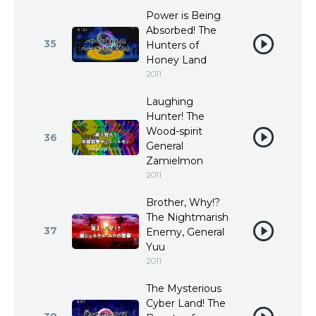
Power is Being
Absorbed! The
35
Hunters of
Honey Land
2011
Laughing
Hunter! The
Wood-spirit
36
General
Zamielmon
2011
Brother, Why!?
The Nightmarish
37
Enemy, General
Yuu
2011
The Mysterious
Cyber Land! The