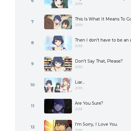
6
2019
This Is What It Means To 
7
2019
Then I don't have to be an 
8
2019
Don't Say That, Please?
9
2019
Liar...
10
2019
Are You Sure?
11
2019
I'm Sorry, I Love You.
12
2019