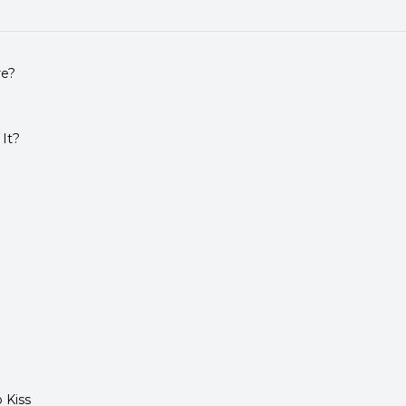
re?
It?
 Kiss