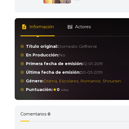
Información
Actores
Título original:
Domestic Girlfriend
En Producción:
No
Primera fecha de emisión:
12-01-2019
Última fecha de emisión:
30-03-2019
Género:
Drama
,
Escolares
,
Romance
,
Shounen
Puntuación:
0
votos
Comentarios
0