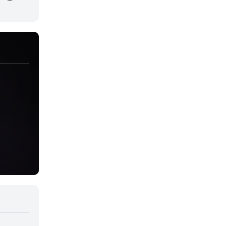
Juegos
Kids
Magia
Mecha
Militar
Misterio
Música
Parodia
Policía
Psicológico
Recuentos de la vida
Romance