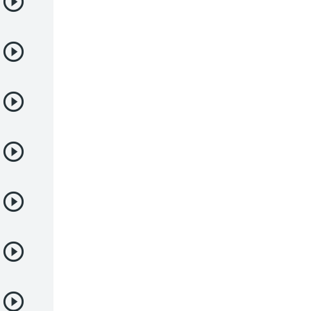
Deportes
Drama
Ecchi
Escolares
Espacial
Familia
Fantasía
Harem
Historico
Infantil
Josei