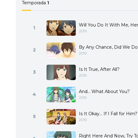
Temporada
1
Will You Do It With Me, He
1
2019
By Any Chance, Did We Do 
2
2019
Is It True, After All?
3
2019
And... What About You?
4
2019
Is It Okay... If I Fall for Him?
5
2019
Right Here And Now, Try To