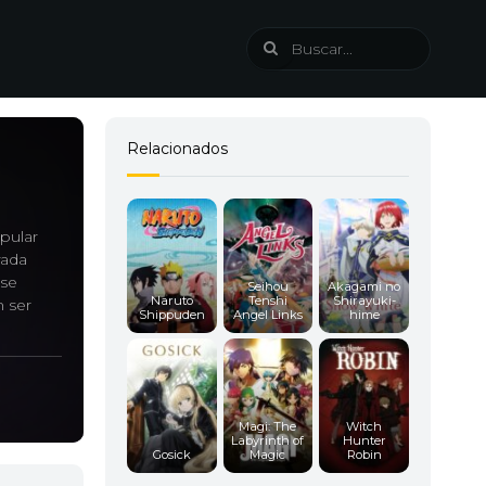
Relacionados
pular
rada
 se
Seihou
Akagami no
Naruto
Tenshi
Shirayuki-
n ser
Shippuden
Angel Links
hime
Magi: The
Witch
Labyrinth of
Hunter
Gosick
Magic
Robin