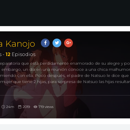
a Kanojo
 -
12
Episodios
reparatoria que está perdidamente enamorado de su alegre y po
in embargo, un día en una reunión conoce a una chica malhumo
rmiendo con ella. Poco después, el padre de Natsuo le dice que
ujer que tiene 2 hijas, para sorpresa de Natsuo las hijas resulta
, Dome x Kano, Domekano, ドメスティックな彼女
24m
2019
719 views