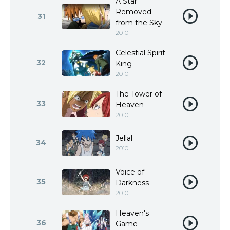
A Star
Removed
31
from the Sky
2010
Celestial Spirit
32
King
2010
The Tower of
33
Heaven
2010
Jellal
34
2010
Voice of
35
Darkness
2010
Heaven's
36
Game