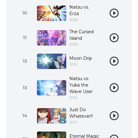
Natsu vs.
10
Erza
2009
The Cursed
11
Island
2009
Moon Drip
12
2010
Natsu vs.
Yuka the
13
Wave User
2010
Just Do
14
Whatever!!
2010
Eternal Magic