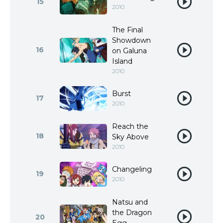
15
2010
The Final
Showdown
16
on Galuna
Island
2010
Burst
17
2010
Reach the
18
Sky Above
2010
Changeling
19
2010
Natsu and
the Dragon
20