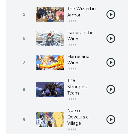
The Wizard in
5
Armor
2009
Fairies in the
6
Wind
2009
Flame and
7
Wind
2009
The
Strongest
8
Team
2009
Natsu
Devours a
9
Village
2009