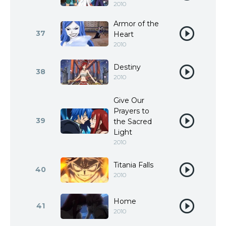
2010
Armor of the
37
Heart
2010
Destiny
38
2010
Give Our
Prayers to
39
the Sacred
Light
2010
Titania Falls
40
2010
Home
41
2010