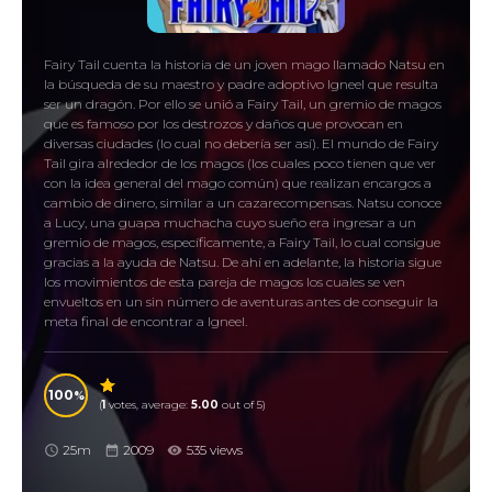
Fairy Tail cuenta la historia de un joven mago llamado Natsu en
la búsqueda de su maestro y padre adoptivo Igneel que resulta
ser un dragón. Por ello se unió a Fairy Tail, un gremio de magos
que es famoso por los destrozos y daños que provocan en
diversas ciudades (lo cual no debería ser así). El mundo de Fairy
Tail gira alrededor de los magos (los cuales poco tienen que ver
con la idea general del mago común) que realizan encargos a
cambio de dinero, similar a un cazarecompensas. Natsu conoce
a Lucy, una guapa muchacha cuyo sueño era ingresar a un
gremio de magos, específicamente, a Fairy Tail, lo cual consigue
gracias a la ayuda de Natsu. De ahí en adelante, la historia sigue
los movimientos de esta pareja de magos los cuales se ven
envueltos en un sin número de aventuras antes de conseguir la
meta final de encontrar a Igneel.
フェアリーテイル
100
(
1
votes, average:
5.00
out of 5)
25m
2009
535 views