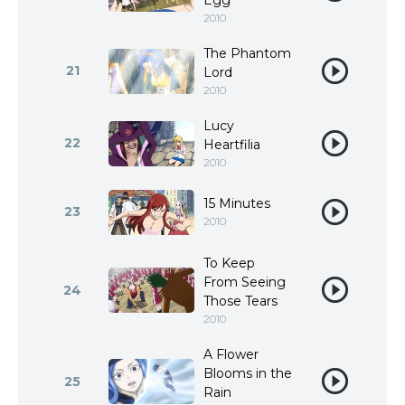
Egg
2010
The Phantom
21
Lord
2010
Lucy
22
Heartfilia
2010
15 Minutes
23
2010
To Keep
From Seeing
24
Those Tears
2010
A Flower
Blooms in the
25
Rain