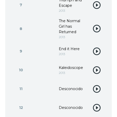
Triumph and
7
Escape
2013
The Normal
Girl has
8
Returned
2013
End it Here
9
2013
Kaleidoscope
10
2013
11
Desconocido
12
Desconocido