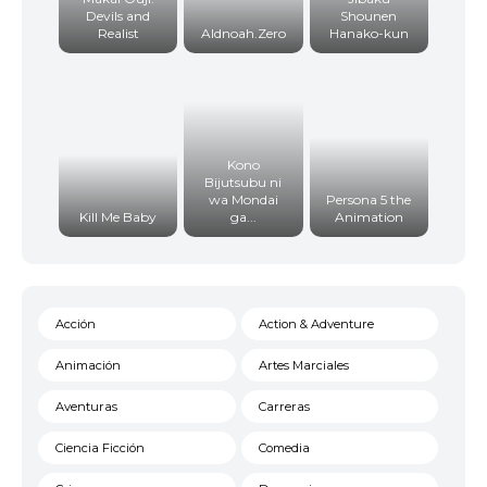
Devils and
Shounen
Realist
Aldnoah.Zero
Hanako-kun
Kono
Bijutsubu ni
wa Mondai
Persona 5 the
Kill Me Baby
ga...
Animation
Acción
Action & Adventure
Animación
Artes Marciales
Aventuras
Carreras
Ciencia Ficción
Comedia