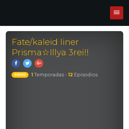
Fate/kaleid liner
Prisma☆Illya 3rei!!
1
Temporadas -
12
Episodios
ENDED