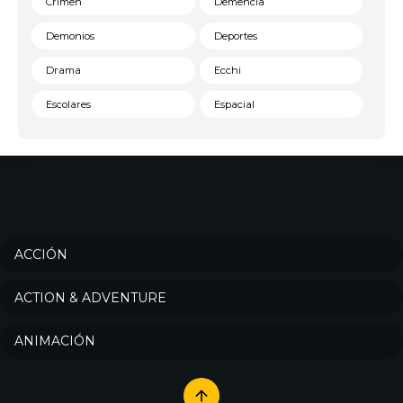
Crimen
Demencia
Demonios
Deportes
Drama
Ecchi
Escolares
Espacial
Familia
Fantasía
Harem
Historico
Infantil
Josei
Juegos
Kids
ACCIÓN
Magia
Mecha
ACTION & ADVENTURE
Militar
Misterio
ANIMACIÓN
Música
Parodia
Policía
Psicológico