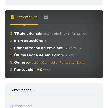
Información
Título original:
Fate/kaleid liner Prisma Illya
En Producción:
No
Primera fecha de emisión:
06-07-2016
Última fecha de emisión:
21-09-2016
Género:
Acción
,
Comedia
,
Fantasía
,
Magia
Puntuación:
0
votos
Comentarios
0
Comentario
*