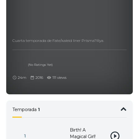
Cuarta temporada de Fate/kaleid liner Prisma?Illya.
(No Ratings Yet)
24m
2016
111 views
Temporada
1
Birth! A
1
Magical Girl!