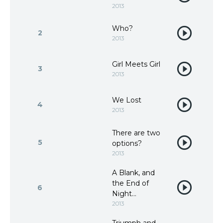
2013
Who?
2
2013
Girl Meets Girl
3
2013
We Lost
4
2013
There are two
5
options?
2013
A Blank, and
the End of
6
Night…
2013