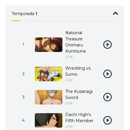
Temporada
1
National
Treasure
1
Onimaru
Kunitsuna
2018
Wrestling vs
2
Sumo
2018
The Kusanagi
3
Sword
2018
Dachi High's
4
Fifth Member
2018