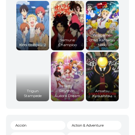
Yatogame-
Samurai
chan Kansatsu
Kimi to Boku. 2
Champloo
Nikki
Pretty
Trigun
Rhythm:
Ansatsu
Stampede
Aurora Dream
Kyoushitsu
Acción
Action & Adventure