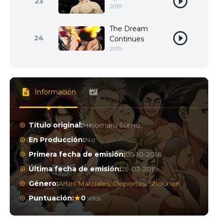
23
2019
The Dream
24
Continues
2019
Información
Título original:
Hinomaru Sumo
En Producción:
No
Primera fecha de emisión:
05-10-2018
Última fecha de emisión:
29-03-2019
Género:
Artes Marciales
,
Deportes
,
Shounen
Puntuación:
0
votos