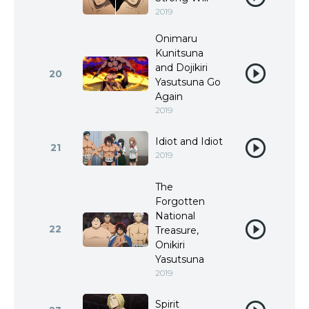
2019
Onimaru
Kunitsuna
and Dojikiri
20
Yasutsuna Go
Again
2019
Idiot and Idiot
21
2019
The
Forgotten
National
22
Treasure,
Onikiri
Yasutsuna
2019
Spirit