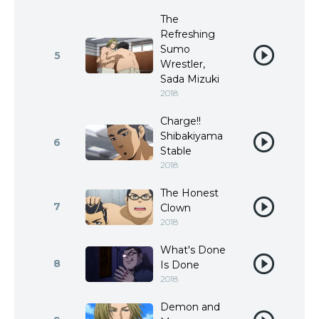
The
Refreshing
Sumo
5
Wrestler,
Sada Mizuki
2018
Charge!!
Shibakiyama
6
Stable
2018
The Honest
7
Clown
2018
What's Done
8
Is Done
2018
Demon and