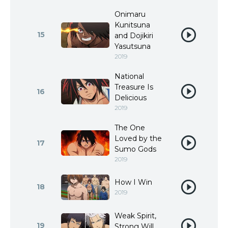
Onimaru
Kunitsuna
15
and Dojikiri
Yasutsuna
2019
National
Treasure Is
16
Delicious
2019
The One
Loved by the
17
Sumo Gods
2019
How I Win
18
2019
Weak Spirit,
19
Strong Will