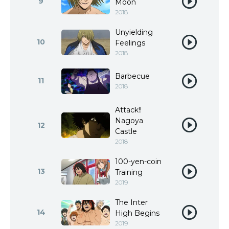
9
Moon
2018
Unyielding
10
Feelings
2018
Barbecue
11
2018
Attack!!
Nagoya
12
Castle
2018
100-yen-coin
13
Training
2019
The Inter
14
High Begins
2019