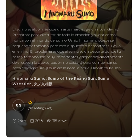
El sumo es algo más que un arte marcial, ¡es un ritual divino!
Prepárate para disfrutar de toda la emoción y sudar como
nunca con el mundo del sumo. Ushio Hinomaru puede ser
pequeño de tamaño, pero está dispuesto a demostrar su valía
en el ring. El problema es que el sumo es un deporte donde tu
peso y tamaño son muy importantes y dependes directamente
de ellos, con lo que su pasión no bastará para compensar su
poca envergadura. ¡Da inicio la batalla por el Hinoshita Kaisan!
Hinomaru Sumo, Sumo of the Rising Sun, Sumo
Wrestler , 火ノ丸相撲
0
(No Ratings Yet)
24m
2018
315 views