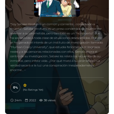
“Soy Satake Hirofumi un común y corriente… condenado a
muerte”. Satake Hirofumi es un preso condenado a muerte por
asesinar a su prometida, pero también es un “no muerto” que
ha sobrevivido a toda clase de situaciones desesperadas. Por ello
se ha ganado el interés de un instituto de investigación llamado
“Human Crazy University”, que estudia fenómenos milagrosos
reales y a las personas relacionadas con ellos. Siendo ahora el
centro de su investigación, Satake les relata los recuerdos de su
inmortal, pero infeliz vida. ¿Por qué mató a su prometida? La
verdad sacará a la luz una conspiración inesperadamente
enorme… –
0
(No Ratings Yet)
24m
2022
38 views