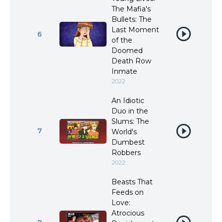
The Mafia's
Bullets: The
Last Moment
6
of the
Doomed
Death Row
Inmate
2022
An Idiotic
Duo in the
Slums: The
7
World's
Dumbest
Robbers
2022
Beasts That
Feeds on
Love:
Atrocious