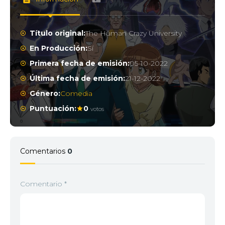
Título original:
The Human Crazy University
En Producción:
Sí
Primera fecha de emisión:
05-10-2022
Última fecha de emisión:
21-12-2022
Género:
Comedia
Puntuación:
0
votos
Comentarios
0
Comentario
*