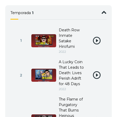
Temporada
1
Death Row
Inmate
1
Satake
Hirofumi
2022
A Lucky Coin
That Leads to
Death: Lives
2
Perish Adrift
for 48 Days
2022
The Flame of
Purgatory
That Burns
Heinous