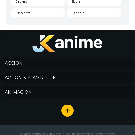
Drama
Ecchi
Escolares
Espacial
Familia
Fantasía
Harem
Historico
Infantil
Josei
Juegos
Kids
ACCIÓN
Magia
Mecha
ACTION & ADVENTURE
Militar
Misterio
ANIMACIÓN
Música
Parodia
Policía
Psicológico
Recuentos de la vida
Romance
Samurai
Sci-Fi & Fantasy
animeonline no guarda ningún video en sus servidores