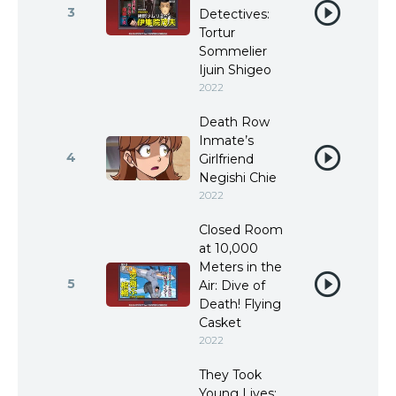
3
Detectives:
Tortur
Sommelier
Ijuin Shigeo
2022
Death Row
Inmate’s
4
Girlfriend
Negishi Chie
2022
Closed Room
at 10,000
Meters in the
5
Air: Dive of
Death! Flying
Casket
2022
They Took
Young Lives: