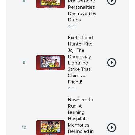
8
Punishment:
Personalities
Destroyed by
Drugs
2022
Exotic Food
Hunter Kito
Joji: The
Doomsday
9
Lightning
Strike That
Claims a
Friend!
2022
Nowhere to
Run: A
Burning
Hospital -
Memories
10
Rekindled in