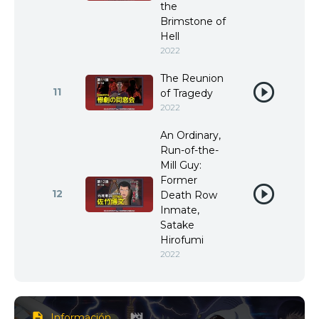
the
Brimstone of
Hell
2022
The Reunion
11
of Tragedy
2022
An Ordinary,
Run-of-the-
Mill Guy:
Former
12
Death Row
Inmate,
Satake
Hirofumi
2022
Información