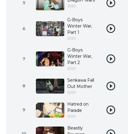
Dragon Tears
5
2020
G-Boys
Winter War,
6
Part 1
2020
G-Boys
Winter War,
7
Part 2
2020
Senkawa Fall
8
Out Mother
2020
Hatred on
9
Parade
2020
Beastly
10