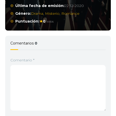
Última fecha de emisión:
22-12-2020
Género:
Drama
,
Misterio
,
Romance
Puntuación:
0
votos
Comentarios
0
Comentario
*