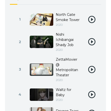
North Gate
1
Smoke Tower
2020
Nishi
Ichibangai
2
Shady Job
2020
ZettaMovier
@
3
Metropolitan
Theater
2020
Waltz for
4
Baby
2020