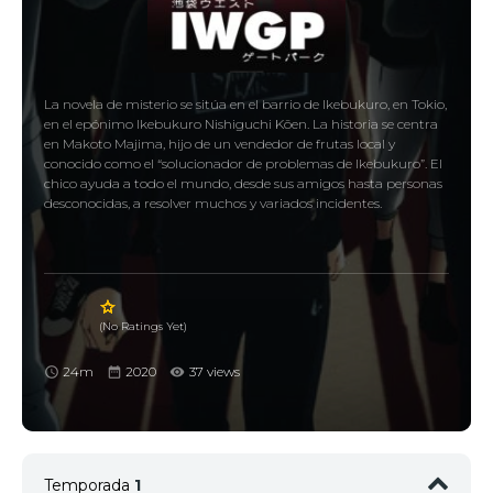
La novela de misterio se sitúa en el barrio de Ikebukuro, en Tokio,
en el epónimo Ikebukuro Nishiguchi Kōen. La historia se centra
en Makoto Majima, hijo de un vendedor de frutas local y
conocido como el “solucionador de problemas de Ikebukuro”. El
chico ayuda a todo el mundo, desde sus amigos hasta personas
desconocidas, a resolver muchos y variados incidentes.
(No Ratings Yet)
24m
2020
37 views
Temporada
1