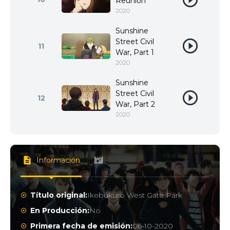
Reunion
2020
Sunshine
Street Civil
11
War, Part 1
2020
Sunshine
Street Civil
12
War, Part 2
2020
Información
Título original:
Ikebukuro West Gate Park
En Producción:
No
Primera fecha de emisión:
06-10-2020