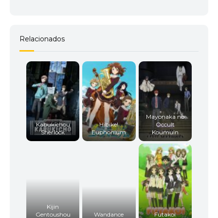
Relacionados
Mayonaka no
Kabukichou
Hibike!
Occult
Sherlock
Euphonium
Koumuin
Kijin
Gentoushou
Wandance
Futakoi