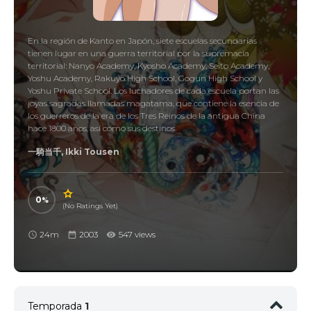
En la región de Kanto en Japón, siete escuelas secundarias
tienen lugar en una guerra territorial por la supremacía
territorial: Nanyo Academy, Kyosho Academy, Seito Academy,
Yoshu Academy, Rakuyo High School, Gogun High School y
Yoshu Private School. Los luchadores de cada escuela portan las
joyas sagradas llamadas magatama, que contiene la esencia de
los guerreros de la era de los Tres Reinos de la antigua China
hace 1800 años, así como sus destinos.
一騎当千, Ikki Tousen
0
(No Ratings Yet)
24m
2003
547 views
Temporada
1