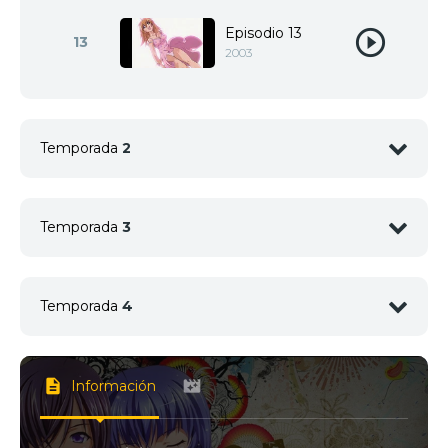
Episodio 13
13
2003
Temporada
2
Temporada
3
1
<img src="//image.tmdb.org/t/p/w92/aLl76CNWW
1
<img src="//image.tmdb.org/t/p/w92/qS3gTPdO2qS
Temporada
4
1
<img src="//image.tmdb.org/t/p/w92/yn0QfpWE1o5
2
<img src="//image.tmdb.org/t/p/w92/myHT8TNG2G
Información
2
<img src="//image.tmdb.org/t/p/w92/3uL6JYxZ05
2
<img src="//image.tmdb.org/t/p/w92/wNioQcpDoN