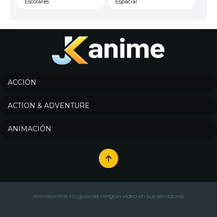
Escolares
Espacial
Familia
Fantasía
Harem
Historico
Infantil
Josei
Juegos
Kids
ACCIÓN
Magia
Mecha
ACTION & ADVENTURE
Militar
Misterio
ANIMACIÓN
Música
Parodia
Policía
Psicológico
Recuentos de la vida
Romance
Samurai
Sci-Fi & Fantasy
animeonline no guarda ningún video en sus servidores
Seinen
Shoujo