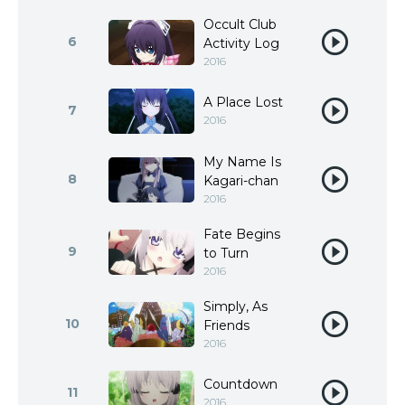
Occult Club
6
Activity Log
2016
A Place Lost
7
2016
My Name Is
8
Kagari-chan
2016
Fate Begins
9
to Turn
2016
Simply, As
10
Friends
2016
Countdown
11
2016