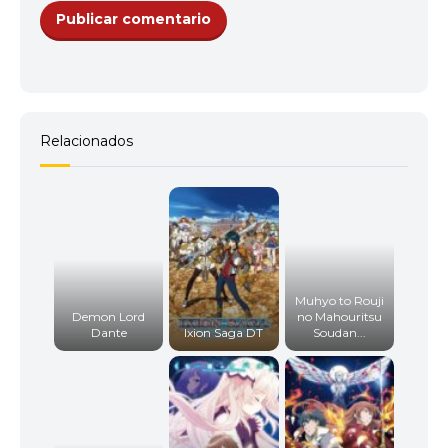
Relacionados
Muhyo to Rouji
Demon Lord
no Mahouritsu
Dante
Ixion Saga DT
Soudan...