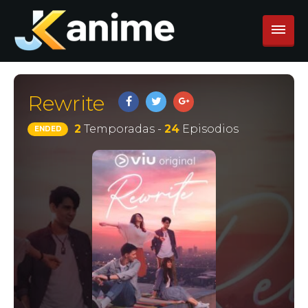
Rewrite
2
Temporadas -
24
Episodios
ENDED