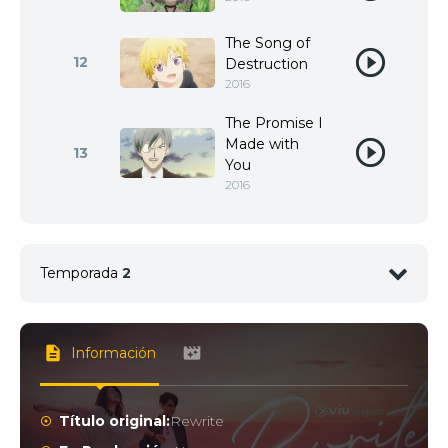
The Song of
12
Destruction
2016
The Promise I
Made with
13
You
2016
Temporada
2
1
<img src="https://jkanime.ink/wp-content/themes/
Información
2
<img src="https://jkanime.ink/wp-content/themes/
Título original:
Rewrite