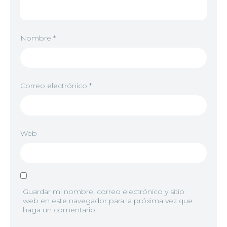
10
<img src="https://jkanime.ink/wp-content/themes/
Nombre
*
11
<img src="https://jkanime.ink/wp-content/themes/
Correo electrónico
*
Web
Guardar mi nombre, correo electrónico y sitio
web en este navegador para la próxima vez que
haga un comentario.