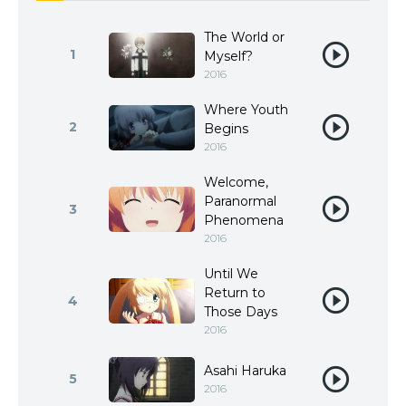
The World or
1
Myself?
2016
Where Youth
2
Begins
2016
Welcome,
Paranormal
3
Phenomena
2016
Until We
Return to
4
Those Days
2016
Asahi Haruka
5
2016