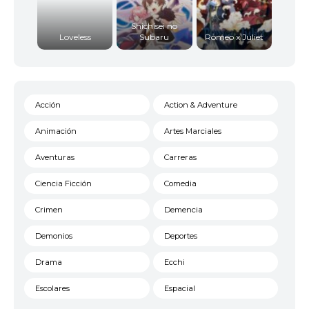
Shichisei no
Loveless
Subaru
Romeo x Juliet
Acción
Action & Adventure
Animación
Artes Marciales
Aventuras
Carreras
Ciencia Ficción
Comedia
Crimen
Demencia
Demonios
Deportes
Drama
Ecchi
Escolares
Espacial