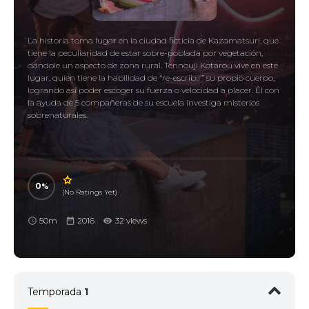
La historia toma lugar en la ciudad ficticia de Kazamatsuri, que
tiene la peculiaridad de estar sobre-poblada por vegetación,
dándole un aspecto de zona rural. Tennouji Kotarou vive en este
lugar, quien tiene la habilidad de “re-escribir” su propio cuerpo,
logrando así poder escoger su fuerza o velocidad a placer. Él con
la ayuda de 5 compañeras de su escuela investiga misterios
sobrenaturales.
0
(No Ratings Yet)
50m
2016
32 views
Temporada
1