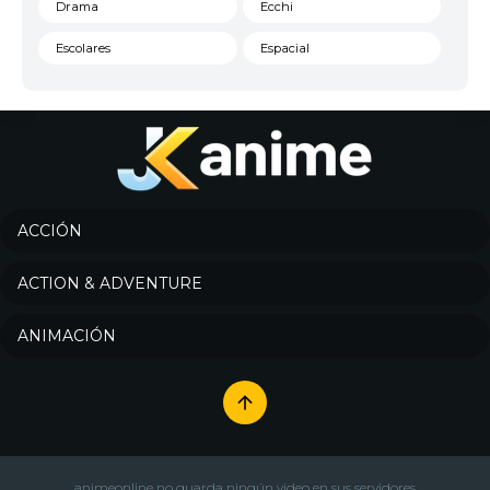
Drama
Ecchi
Escolares
Espacial
Familia
Fantasía
Harem
Historico
Infantil
Josei
Juegos
Kids
ACCIÓN
Magia
Mecha
ACTION & ADVENTURE
Militar
Misterio
ANIMACIÓN
Música
Parodia
Policía
Psicológico
Recuentos de la vida
Romance
Samurai
Sci-Fi & Fantasy
animeonline no guarda ningún video en sus servidores