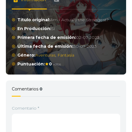
Título original:
Am I Actually the Strongest?
En Producción:
Sí
Primera fecha de emisión:
02-07-2023
Última fecha de emisión:
30-07-2023
Género:
Aventuras
,
Fantasía
Puntuación:
0
votos
Comentarios
0
Comentario
*