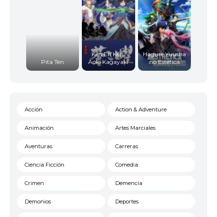
Ken En Ken:
Hagure Yuusha
Pita Ten
Aoki Kagayaki
no Estetica
Acción
Action & Adventure
Animación
Artes Marciales
Aventuras
Carreras
Ciencia Ficción
Comedia
Crimen
Demencia
Demonios
Deportes