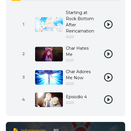
Starting at
Rock Bottom
1
After
Reincarnation
2023
Char Hates
2
Me
2023
Char Adores
3
Me Now
2023
Episodio 4
4
2023
Información