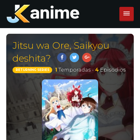
Jitsu wa Ore, Saikyou
deshita?
1
Temporadas -
4
Episodios
RETURNING SERIES