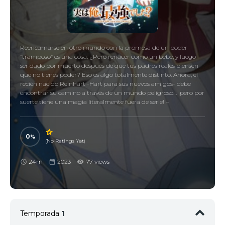
Reencarnarse en otro mundo con la promesa de un poder
“tramposo” es una cosa. ¿Pero renacer como un bebé, y luego
ser dado por muerto después de que tus padres reales piensen
que no tienes poder? Eso es algo totalmente distinto. Ahora, el
recién nacido Reinhart -Hart para sus nuevos amigos- debe
encontrar su camino a través de un mundo peligroso… ¡pero por
suerte tiene una magia literalmente fuera de serie! –
0
(No Ratings Yet)
24m
2023
77 views
Temporada
1