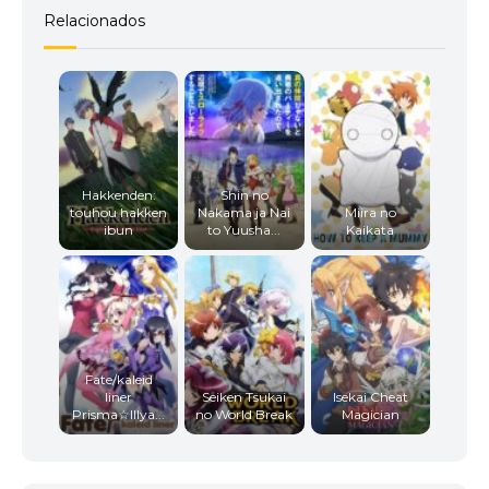
Relacionados
Hakkenden:
Shin no
touhou hakken
Nakama ja Nai
Miira no
ibun
to Yuusha...
Kaikata
Fate/kaleid
liner
Seiken Tsukai
Isekai Cheat
Prisma☆Illya...
no World Break
Magician