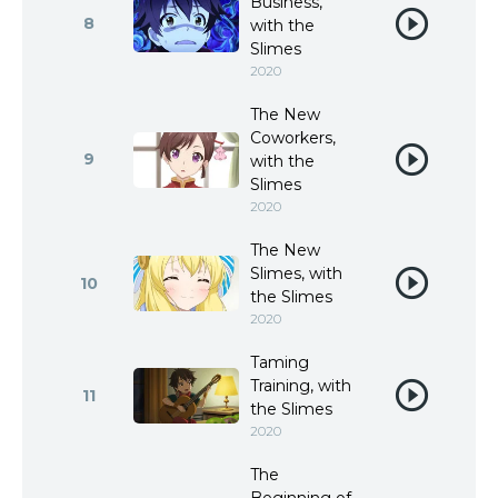
Business,
8
with the
Slimes
2020
The New
Coworkers,
9
with the
Slimes
2020
The New
Slimes, with
10
the Slimes
2020
Taming
Training, with
11
the Slimes
2020
The