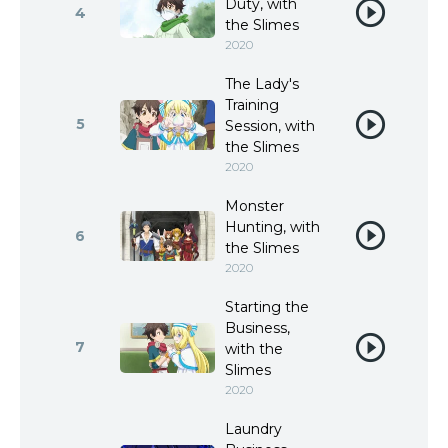
Duty, with
4
the Slimes
2020
The Lady's
Training
5
Session, with
the Slimes
2020
Monster
Hunting, with
6
the Slimes
2020
Starting the
Business,
7
with the
Slimes
2020
Laundry