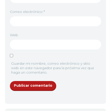
8
<img src="//image.tmdb.org/t/p/w92/nL85T3t1L9Q
Correo electrónico
*
Web
9
<img src="//image.tmdb.org/t/p/w92/nRr49W8k4xC
10
<img src="//image.tmdb.org/t/p/w92/e9nVUhLnV
Guardar mi nombre, correo electrónico y sitio
web en este navegador para la próxima vez que
haga un comentario.
11
<img src="//image.tmdb.org/t/p/w92/mRQOjolV2na
12
<img src="//image.tmdb.org/t/p/w92/xQVYVAajOEOB