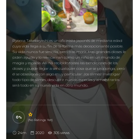
Ryoma Takebayashi es un oficinista japonés de mediana edad
cuya vida llega a su fin de la forma más decepcionante posible.
Su vida nunca fue sencilla, pero tras morir, tras grandes dioses le
piden ayuda y lo reencarnan como un niño en un mundo de
magia y espada. Allí ha recibido todas las bendiciones de los
dioses y puede llegar a ser cualquier cosa que se proponga, pero
él se obsesiona con algo muy particular: ¡los slimes! Investigar
todo tipo de slimes, descubrir nuevas especies y amaestrarlos
será todo en su nueva vida en otro mundo.
0
(No Ratings Yet)
24m
2020
305 views