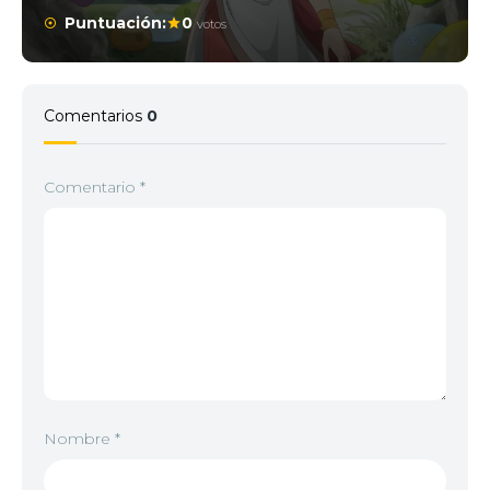
Puntuación:
0
votos
4
<img src="//image.tmdb.org/t/p/w92/Flee0N2zCv4
Comentarios
0
Comentario
*
5
<img src="//image.tmdb.org/t/p/w92/7Xwknp6RFW
6
<img src="//image.tmdb.org/t/p/w92/8ZeckcpaZp
7
<img src="//image.tmdb.org/t/p/w92/1aHzAfsxvTY
Nombre
*