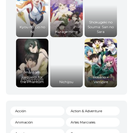
Shokugeki no
Kyou no Go no
Souma: San no
Ni
Kurage Hime
Sara
Phantom:
Requiem for
Rosario +
the Phantom
Nichijou
Vampire
Acción
Action & Adventure
Animación
Artes Marciales