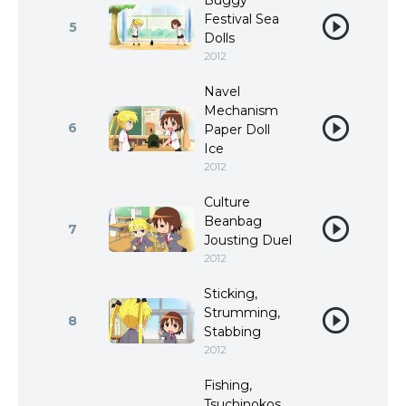
Buggy
Festival Sea
5
Dolls
2012
Navel
Mechanism
6
Paper Doll
Ice
2012
Culture
Beanbag
7
Jousting Duel
2012
Sticking,
Strumming,
8
Stabbing
2012
Fishing,
Tsuchinokos