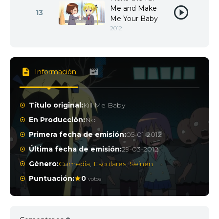
Me and Make
13
Me Your Baby
2012
Información
Título original:
Kill Me Baby
En Producción:
No
Primera fecha de emisión:
05-01-2012
Última fecha de emisión:
29-03-2012
Género:
Comedia
,
Escolares
,
Seinen
Puntuación:
0
votos