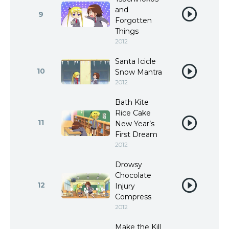
and
9
Forgotten
Things
2012
Santa Icicle
10
Snow Mantra
2012
Bath Kite
Rice Cake
11
New Year’s
First Dream
2012
Drowsy
Chocolate
12
Injury
Compress
2012
Make the Kill