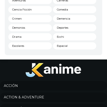
Aventuras
Carreras
Ciencia Ficción
Comedia
Crimen
Demencia
Demonios
Deportes
Drama
Ecchi
Escolares
Espacial
Familia
Fantasía
Harem
Historico
Infantil
Josei
Juegos
Kids
ACCIÓN
Magia
Mecha
ACTION & ADVENTURE
Militar
Misterio