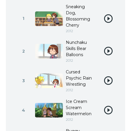
Sneaking
Dog,
1
Blossoming
Cherry
2012
Nunchaku
Skills Bear
2
Balloons
2012
Cursed
Psychic Rain
3
Wrestling
2012
Ice Cream
Scream
4
Watermelon
2012