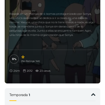
Basada en un manga de 4-komas protagonizado por Sonya,
una chica asesina que se dedica a ir a clases en una escuela
normal. Yasuna, una chica que no le tiene miedo a nada, es algo
torpe, se mantiene junto a Sonya sin darse cuenta de lo
peligrosa que es ella. Junto a ellas se encuentra también Agiri,
una ninja de la misma organización que Sonya.
0
(No Ratings Yet)
24m
2012
23 views
Temporada
1