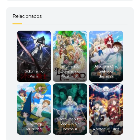
Relacionados
Last Period:
Jitsu wa Ore,
Sidonia no
Owarinaki
Saikyou
Kishi
Rasen no...
deshita?
Hachi-nan tte,
Majimoji
Sore wa Nai
Rurumo
deshou!
Romeo x Juliet