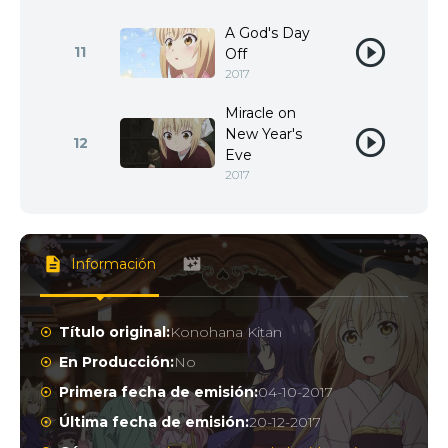
A God's Day
11
Off
2017
Miracle on
New Year's
12
Eve
2017
Información
Título original:
Konohana Kitan
En Producción:
No
Primera fecha de emisión:
04-10-2017
Última fecha de emisión:
20-12-2017