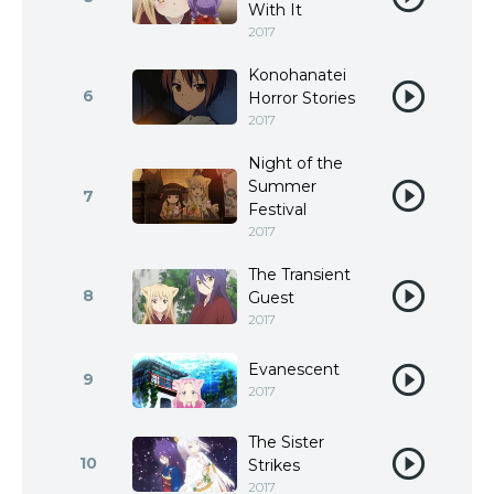
With It
2017
Konohanatei
6
Horror Stories
2017
Night of the
Summer
7
Festival
2017
The Transient
8
Guest
2017
Evanescent
9
2017
The Sister
10
Strikes
2017