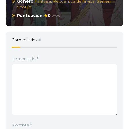
Género:
Fantasía
,
Recuentos de la vida
,
Seinen
,
Shoujo
Puntuación:
0
votos
Comentarios
0
Comentario
*
Nombre
*