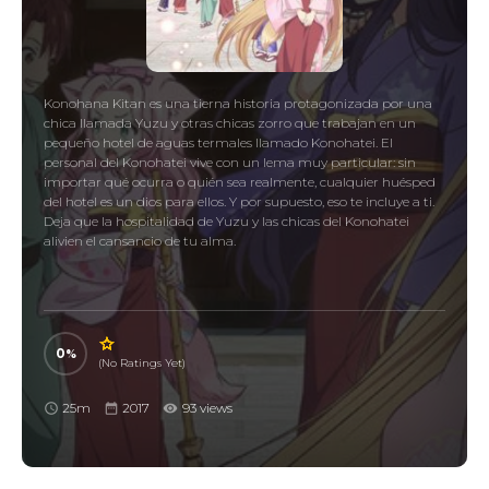
Konohana Kitan es una tierna historia protagonizada por una
chica llamada Yuzu y otras chicas zorro que trabajan en un
pequeño hotel de aguas termales llamado Konohatei. El
personal del Konohatei vive con un lema muy particular: sin
importar qué ocurra o quién sea realmente, cualquier huésped
del hotel es un dios para ellos. Y por supuesto, eso te incluye a ti.
Deja que la hospitalidad de Yuzu y las chicas del Konohatei
alivien el cansancio de tu alma.
0
(No Ratings Yet)
25m
2017
93 views