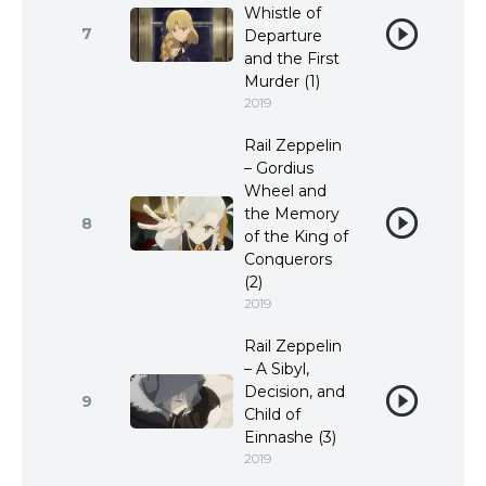
Whistle of
7
Departure
and the First
Murder (1)
2019
Rail Zeppelin
– Gordius
Wheel and
the Memory
8
of the King of
Conquerors
(2)
2019
Rail Zeppelin
– A Sibyl,
Decision, and
9
Child of
Einnashe (3)
2019