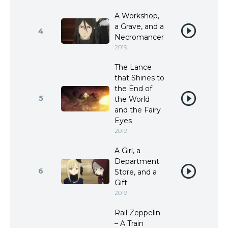
A Workshop,
a Grave, and a
4
Necromancer
2019
The Lance
that Shines to
the End of
5
the World
and the Fairy
Eyes
2019
A Girl, a
Department
6
Store, and a
Gift
2019
Rail Zeppelin
– A Train