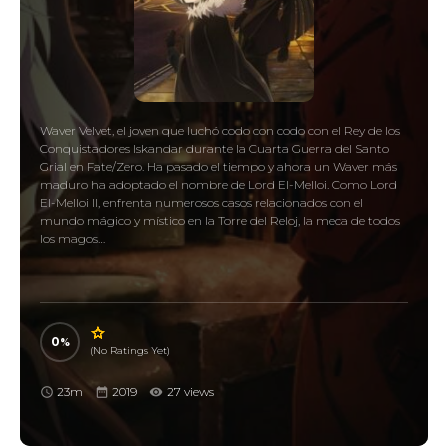
Waver Velvet, el joven que luchó codo con codo con el Rey de los
Conquistadores Iskandar durante la Cuarta Guerra del Santo
Grial en Fate/Zero. Ha pasado el tiempo y ahora un Waver más
maduro ha adoptado el nombre de Lord El-Melloi. Como Lord
El-Melloi II, enfrenta numerosos casos relacionados con el
mundo mágico y místico en la Torre del Reloj, la meca de todos
los magos…
0
(No Ratings Yet)
23m
2019
27 views