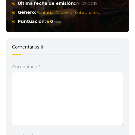
Última fecha de emisión:
29-09-2019
Género:
Fantasía
,
Misterio
,
Sobrenatural
Puntuación:
0
votos
Comentarios
0
Comentario
*