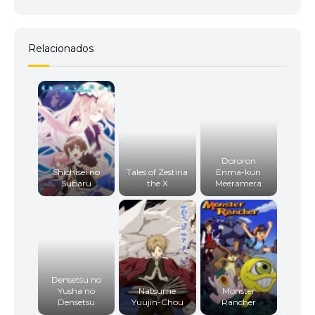
Relacionados
Dororon
Shichisei no
Tales of Zestiria
Enma-kun
Subaru
the X
Meeramera
Densetsu no
Yusha no
Natsume
Monster
Densetsu
Yuujin-Chou
Rancher