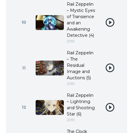
Rail Zeppelin
– Mystic Eyes
of Transience
10
and an
Awakening
Detective (4)
2019
Rail Zeppelin
– The
Residual
11
Image and
Auctions (5)
2019
Rail Zeppelin
– Lightning
12
and Shooting
Star (6)
2019
The Clock