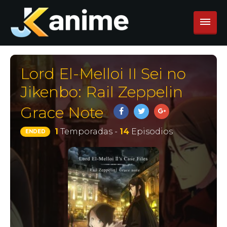
Lord El-Melloi II Sei no
Jikenbo: Rail Zeppelin
Grace Note
1
Temporadas -
14
Episodios
ENDED