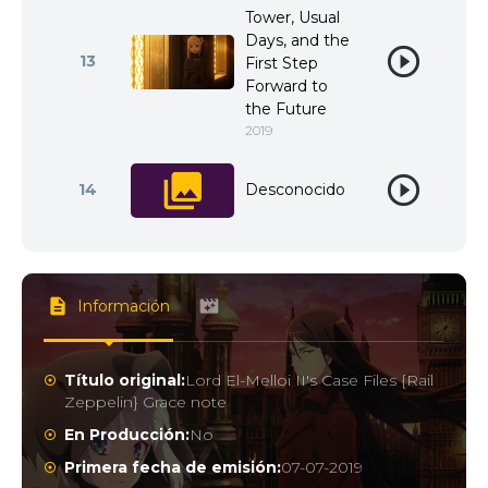
Tower, Usual
Days, and the
13
First Step
Forward to
the Future
2019
14
Desconocido
Información
Título original:
Lord El-Melloi II's Case Files {Rail
Zeppelin} Grace note
En Producción:
No
Primera fecha de emisión:
07-07-2019