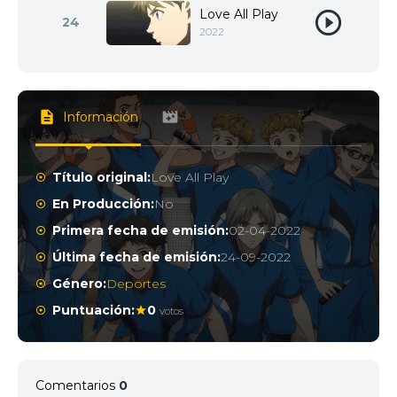
Love All Play
24
2022
Información
Título original:
Love All Play
En Producción:
No
Primera fecha de emisión:
02-04-2022
Última fecha de emisión:
24-09-2022
Género:
Deportes
Puntuación:
0
votos
Comentarios
0