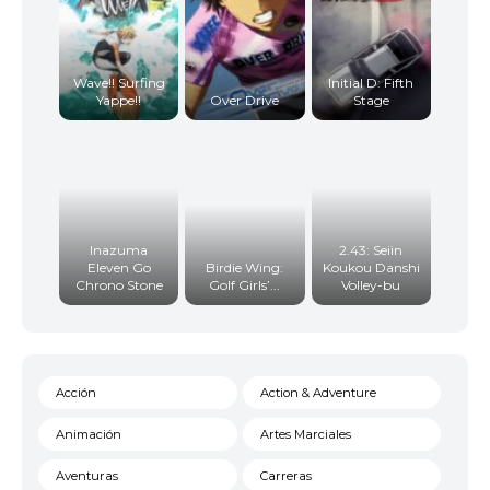
Wave!! Surfing
Initial D: Fifth
Yappe!!
Over Drive
Stage
Inazuma
2.43: Seiin
Eleven Go
Birdie Wing:
Koukou Danshi
Chrono Stone
Golf Girls’...
Volley-bu
Acción
Action & Adventure
Animación
Artes Marciales
Aventuras
Carreras