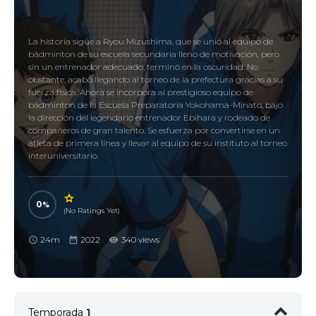
La historia sigue a Ryou Mizushima, que se unió al equipo de
bádminton de su escuela secundaria lleno de motivación, pero
sin un entrenador adecuado, terminó en la oscuridad. No
obstante, acabó llegando al torneo de la prefectura gracias a su
fuerza física. Ahora se incorpora al prestigioso equipo de
bádminton de la Escuela Preparatoria Yokohama-Minato, bajo
la dirección del legendario entrenador Ebihara y rodeado de
compañeros de gran talento. Se esfuerza por convertirse en un
atleta de primera línea y llevar al equipo de su instituto al torneo
interuniversitario.
0
(No Ratings Yet)
24m
2022
340 views
Temporada
1