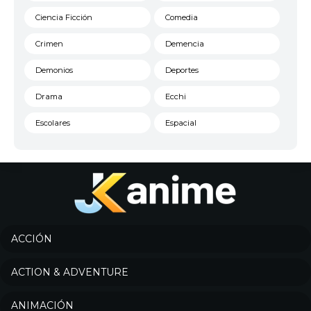
Ciencia Ficción
Comedia
Crimen
Demencia
Demonios
Deportes
Drama
Ecchi
Escolares
Espacial
Familia
Fantasía
Harem
Historico
Infantil
Josei
Juegos
Kids
ACCIÓN
Magia
Mecha
ACTION & ADVENTURE
Militar
Misterio
ANIMACIÓN
Música
Parodia