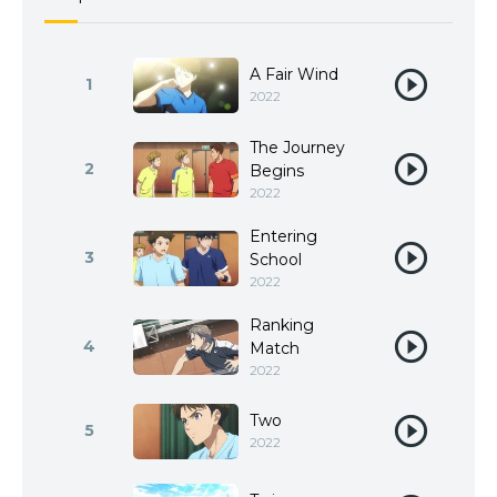
A Fair Wind
1
2022
The Journey
2
Begins
2022
Entering
3
School
2022
Ranking
4
Match
2022
Two
5
2022