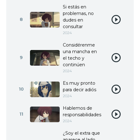
Si estás en
problemas, no
8
dudes en
consultar
2024
Considérenme
una mancha en
9
el techo y
continúen
2024
Es muy pronto
10
para decir adiós
2024
Hablemos de
11
responsabilidades
2024
¿Soy el extra que
aparece al lado