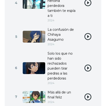
heroína
4
perdedora
también te espía
a ti
2024
La confusión de
Chihaya
5
Asagumo
2024
Solo los que no
han sido
rechazados
6
pueden tirar
piedras a las
perdedoras
2024
Más allá de un
7
final feliz
2024