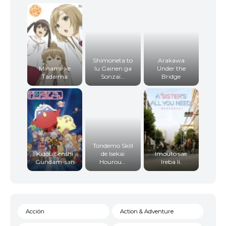
Shimoneta to
Arakawa
Minami-ke
Iu Gainen ga
Under the
Tadaima
Sonzai...
Bridge
Tondemo Skill
Kidou Senshi
de Isekai
Imouto sae
Gundam-san
Hourou...
Ireba Ii.
Acción
Action & Adventure