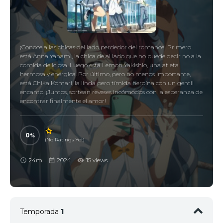
¡Conoce a las chicas del lado perdedor del romance! Primero
está Anna Yanami, la chica de al lado que no puede decir no a la
comida deliciosa. Luego está Lemon Yakishio, una atleta
hermosa y enérgica. Por último, pero no menos importante,
está Chika Komari, la linda pero tímida heroína con un gentil
encanto. ¡Juntos, sortean reveses incómodos con la esperanza de
encontrar finalmente el amor!
0
(No Ratings Yet)
24m
2024
15 views
Temporada
1