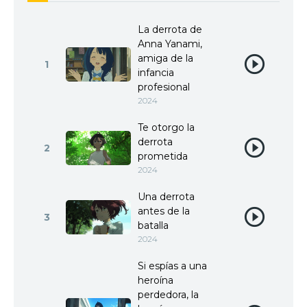
La derrota de
Anna Yanami,
amiga de la
1
infancia
profesional
2024
Te otorgo la
derrota
2
prometida
2024
Una derrota
antes de la
3
batalla
2024
Si espías a una
heroína
perdedora, la