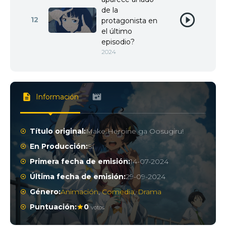
de la
12
protagonista en
el último
episodio?
2024
Información
Título original:
Make Heroine ga Oosugiru!
En Producción:
Sí
Primera fecha de emisión:
14-07-2024
Última fecha de emisión:
29-09-2024
Género:
Animación
,
Comedia
,
Drama
Puntuación:
0
votos