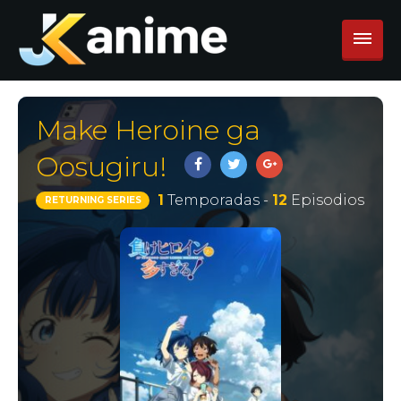
Make Heroine ga
Oosugiru!
1
Temporadas -
12
Episodios
RETURNING SERIES