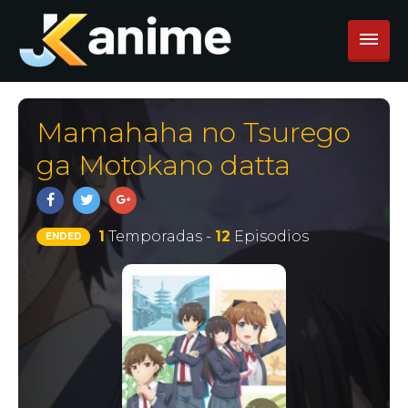
Mamahaha no Tsurego
ga Motokano datta
1
Temporadas -
12
Episodios
ENDED