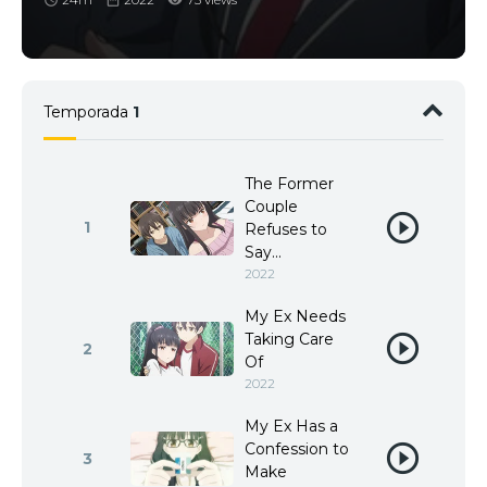
Temporada
1
The Former
Couple
1
Refuses to
Say...
2022
My Ex Needs
Taking Care
2
Of
2022
My Ex Has a
Confession to
3
Make