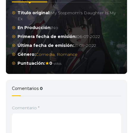
Título original:
My Stepmom's Daughter Is My
Ex
En Producción:
No
Primera fecha de emisión:
06-07-2022
Última fecha de emisión:
21-09-2022
Género:
Comedia
,
Romance
Puntuación:
0
votos
Comentarios
0
Comentario
*