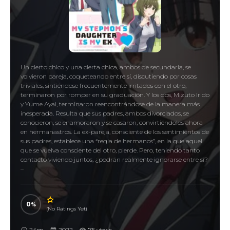
Un cierto chico y una cierta chica, ambos de secundaria, se
volvieron pareja, coqueteando entre sí, discutiendo por cosas
triviales, sintiéndose frecuentemente irritados con el otro,
terminaron por romper en su graduación. Y los dos, Mizuto Irido
y Yume Ayai, terminaron reencontrándose de la manera más
inesperada. Resulta que sus padres, ambos divorciados, se
conocieron, se enamoraron y se casaron, convirtiéndolos ahora
en hermanastros. La ex-pareja, consciente de los sentimientos de
sus padres, establece una “regla de hermanos”, en la que aquel
que se vuelva consciente del otro, pierde. Pero, teniendo tanto
contacto viviendo juntos, ¿podrán realmente ignorarse entre sí?
–
0
(No Ratings Yet)
24m
2022
75 views