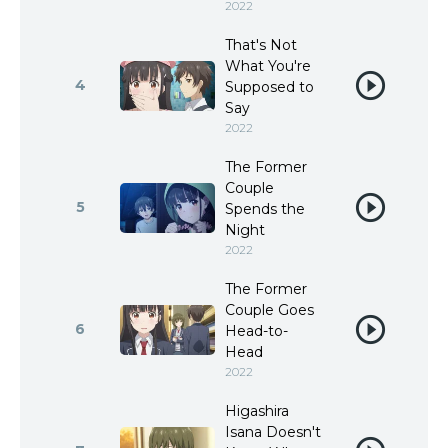
2022
That's Not
What You're
4
Supposed to
Say
2022
The Former
Couple
5
Spends the
Night
2022
The Former
Couple Goes
6
Head-to-
Head
2022
Higashira
Isana Doesn't