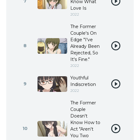
7
Know What
Love Is
2022
The Former
Couple's On
Edge "I've
8
Already Been
Rejected, So
It's Fine."
2022
Youthful
9
Indiscretion
2022
The Former
Couple
Doesn't
Know How to
10
Act "Aren't
You Two