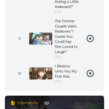
Acting a Little
Awkward?"
2022
The Former
Couple Visits
Relatives "I
Guess You
11
Could Say
She Loved to
Laugh"
2022
I Bestow
Unto You My
12
First Kiss
2022
Información