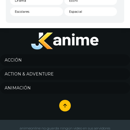
Drama
Ecchi
Escolares
Espacial
Familia
Fantasía
Harem
Historico
Infantil
Josei
Juegos
Kids
ACCIÓN
Magia
Mecha
ACTION & ADVENTURE
Militar
Misterio
ANIMACIÓN
Música
Parodia
Policía
Psicológico
Recuentos de la vida
Romance
Samurai
Sci-Fi & Fantasy
animeonline no guarda ningún video en sus servidores