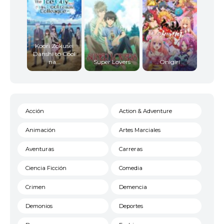
Koori Zokusei
Danshi to Cool
na...
Super Lovers
Onigiri
Acción
Action & Adventure
Animación
Artes Marciales
Aventuras
Carreras
Ciencia Ficción
Comedia
Crimen
Demencia
Demonios
Deportes