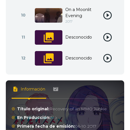
On a Moonlit
10
Evening
2017
11
Desconocido
12
Desconocido
Información
Título original:
Recovery of an MMO Junkie
En Producción:
No
Primera fecha de emisión:
06-10-2017