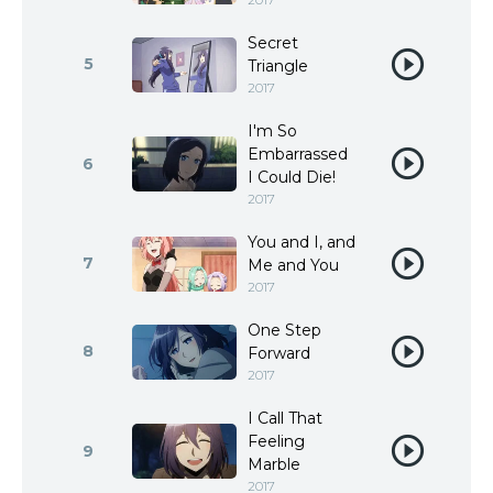
Secret
5
Triangle
2017
I'm So
Embarrassed
6
I Could Die!
2017
You and I, and
7
Me and You
2017
One Step
8
Forward
2017
I Call That
Feeling
9
Marble
2017