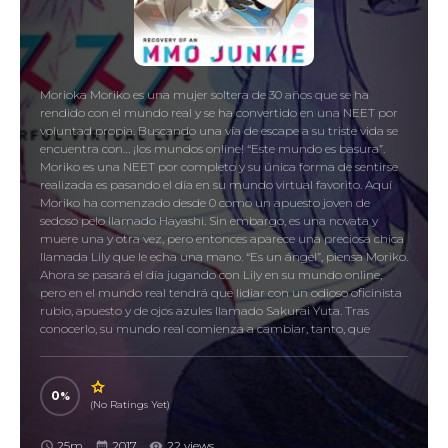
Morioka Moriko es una mujer soltera de 30 años que se ha
rendido con el mundo real y se ha convertido en una NEET por
voluntad propia. Buscando una vía de escape a su triste vida se
encuentra con… ¡los mundos online! “Este mundo es basura”.
Moriko es una NEET por completo y su única forma de sentirse
realizada es pasando el día en su mundo virtual favorito. Aquí
Moriko ha comenzado desde 0 como un apuesto joven de
sedoso pelo llamado Hayashi. Sin embargo, es una novata y
muere una y otra vez, pero entonces aparece una preciosa chica
llamada Lily que le echa una mano. “Es un ángel”, piensa Moriko.
Ahora se pasará el día jugando con Lily en su mundo online,
pero en el mundo real tendrá que lidiar con un odioso oficinista
rubio, apuesto y de ojos azules llamado Sakurai Yuta. Tras
conocerlo, su mundo real comienza a cambiar, tanto, que
incluso afecta a su vida online. ¡¿Perderá Moriko su preciada
vida online por culpa de este encuentro?!
0
Recovery of an MMO Junkie, ネト充のススメ
(No Ratings Yet)
25m
2017
22 views