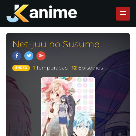
Net-juu no Susume
1
Temporadas -
12
Episodios
ENDED