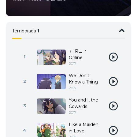
Temporada
1
♀ IRL, ♂
1
Online
2017
We Don't
2
Know a Thing
2017
You and I, the
3
Cowards
2017
Like a Maiden
4
in Love
2017