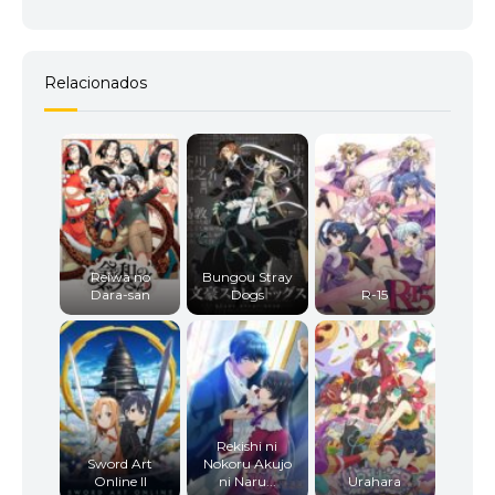
Relacionados
Reiwa no
Bungou Stray
Dara-san
Dogs
R-15
Rekishi ni
Sword Art
Nokoru Akujo
Online II
ni Naru...
Urahara