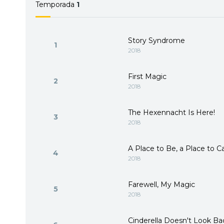
Temporada
1
Story Syndrome
1
2018
First Magic
2
2018
The Hexennacht Is Here!
3
2018
A Place to Be, a Place to 
4
2018
Farewell, My Magic
5
2018
Cinderella Doesn't Look Ba