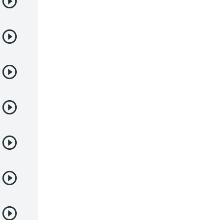
Deportes
Drama
Ecchi
Escolares
Espacial
Familia
Fantasía
Harem
Historico
Infantil
Josei