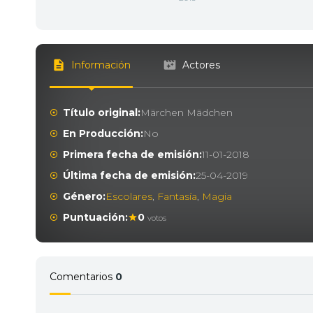
Información
Actores
Título original:
Märchen Mädchen
En Producción:
No
Primera fecha de emisión:
11-01-2018
Última fecha de emisión:
25-04-2019
Género:
Escolares
,
Fantasía
,
Magia
Puntuación:
0
votos
Comentarios
0