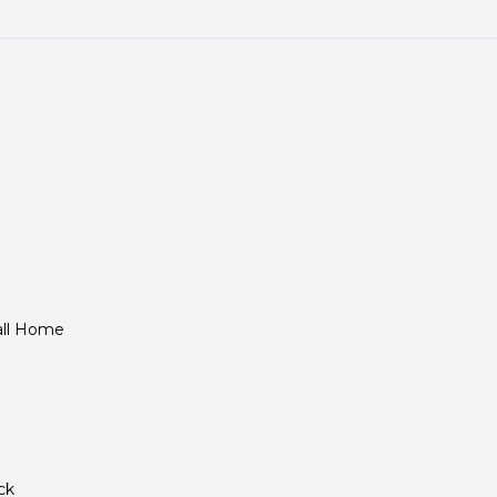
Call Home
ck