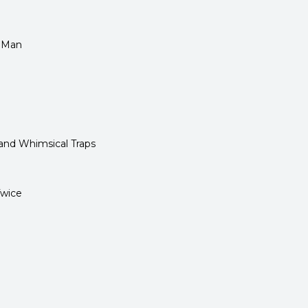
t Man
and Whimsical Traps
wice