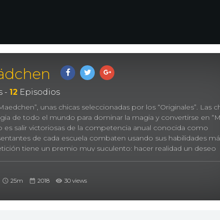
ädchen
 -
12
Episodios
 “Maedchen”, unas chicas seleccionadas por los “Originales”. Las c
ia de todo el mundo para dominar la magia y convertirse en “M
vo es salir victoriosas de la competencia anual conocida como
entantes de cada escuela combaten usando sus habilidades má
ición tiene un premio muy suculento: hacer realidad un deseo
ルヘン・メドヘン
25m
2018
30 views