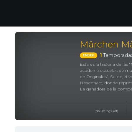
Märchen M
1
Temporadas
ENDED
Esta es la historia de las
acuden a escuelas de mag
de Originales”. Su objeti
Hexennact, donde repres
La ganadora de la compet
cualquiera
Fairy Tale Girls, メ
(No Ratings Yet)