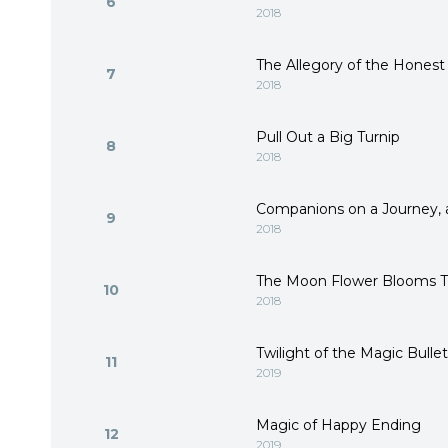
6
2018
The Allegory of the Hones
7
2018
Pull Out a Big Turnip
8
2018
Companions on a Journey, 
9
2018
The Moon Flower Blooms T
10
2018
Twilight of the Magic Bullet
11
2019
Magic of Happy Ending
12
2019