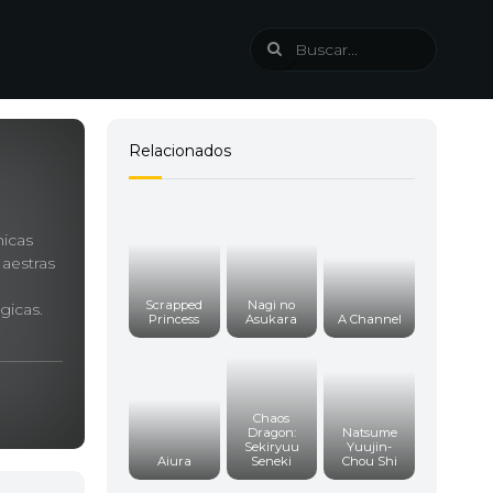
Relacionados
hicas
aestras
Scrapped
Nagi no
gicas.
Princess
Asukara
A Channel
Chaos
Dragon:
Natsume
Sekiryuu
Yuujin-
Aiura
Seneki
Chou Shi