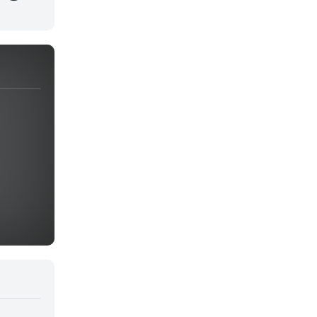
Juegos
Kids
Magia
Mecha
Militar
Misterio
Música
Parodia
Policía
Psicológico
Recuentos de la vida
Romance