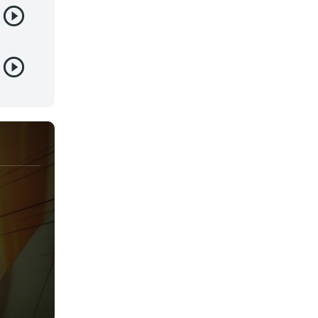
Juegos
Kids
Magia
Mecha
Militar
Misterio
Música
Parodia
Policía
Psicológico
Recuentos de la vida
Romance