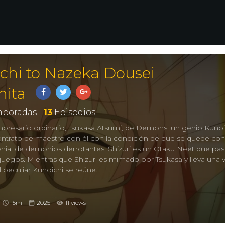
chi to Nazeka Dousei
ita
poradas -
13
Episodios
presario ordinario, Tsukasa Atsumi, de Demons, un genio Kunoi
contrato de maestro con él con la condición de que se quede con 
enial de demonios derrotantes, Shizuri es un Otaku Neet que pa
uegos. Mientras que Shizuri es mimado por Tsukasa y lleva una v
 peculiar Kunoichi se reúne.
15m
2025
11 views