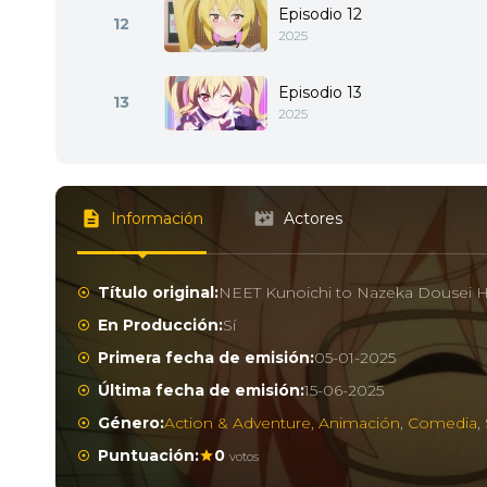
Episodio 12
12
2025
Episodio 13
13
2025
Información
Actores
Título original:
NEET Kunoichi to Nazeka Dousei 
En Producción:
Sí
Primera fecha de emisión:
05-01-2025
Última fecha de emisión:
15-06-2025
Género:
Action & Adventure
,
Animación
,
Comedia
,
Puntuación:
0
votos