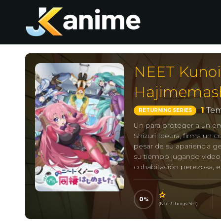
NEET Kunoi
Hajimemash
1
Tem
RETURNING SERIES
Un para proteger a un em
Shizuri Ideura, firma un 
pesar de su apariencia g
su tiempo jugando videoj
cohabitación perezosa, el
0
(No Ratings Yet)