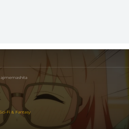
Hajimemashita
Sci-Fi & Fantasy