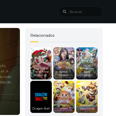
Relacionados
chi,
Lupin the
Pokemon:
él. A
Third: Mine
Isekai
Best
Fujiko to...
Ojisan
Wishes!
sa todo
ida de
Himouto!
Umaru-
Nekogami
Dragon Ball
chan
Yaoyorozu