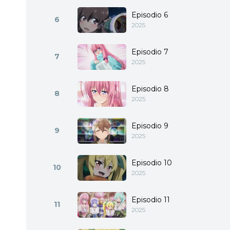
Episodio 6
6
2025
Episodio 7
7
2025
Episodio 8
8
2025
Episodio 9
9
2025
Episodio 10
10
2025
Episodio 11
11
2025