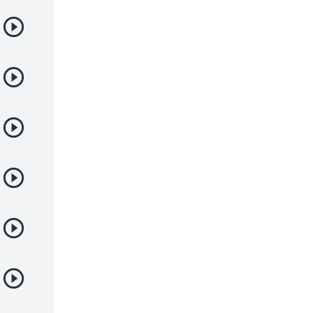
Deportes
Drama
Ecchi
Escolares
Espacial
Familia
Fantasía
Harem
Historico
Infantil
Josei