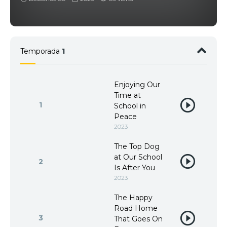
Himawari, la más fuerte de todas. –
Temporada
1
Enjoying Our
Time at
1
School in
Peace
2023
The Top Dog
at Our School
2
Is After You
2023
The Happy
Road Home
3
That Goes On