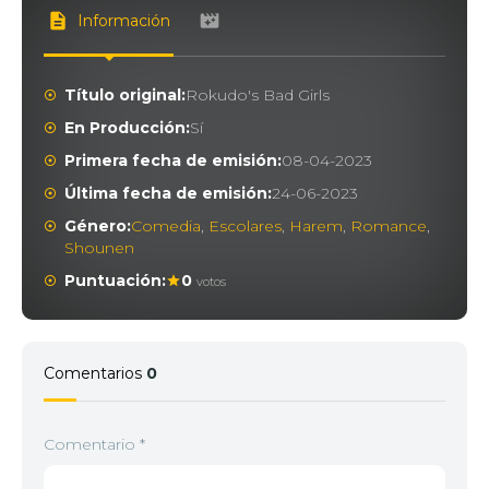
Información
Título original:
Rokudo's Bad Girls
En Producción:
Sí
Primera fecha de emisión:
08-04-2023
Última fecha de emisión:
24-06-2023
Género:
Comedia
,
Escolares
,
Harem
,
Romance
,
Shounen
Puntuación:
0
votos
Comentarios
0
Comentario
*