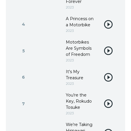
Forever
2023
A Princess on
4
a Motorbike
2023
Motorbikes
Are Symbols
5
of Freedom
2023
It's My
6
Treasure
2023
You're the
Key, Rokudo
7
Tosuke
2023
We're Taking
Himawari