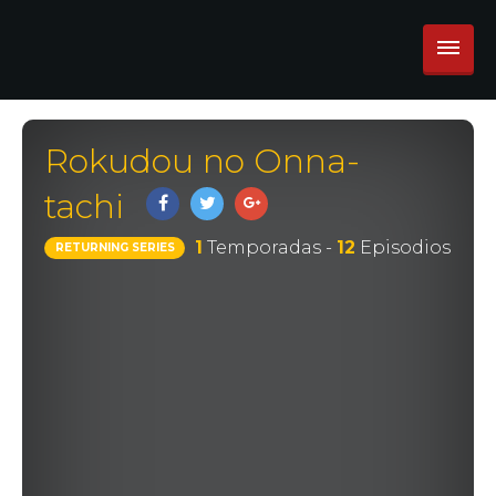
Rokudou no Onna-
tachi
1
Temporadas -
12
Episodios
RETURNING SERIES