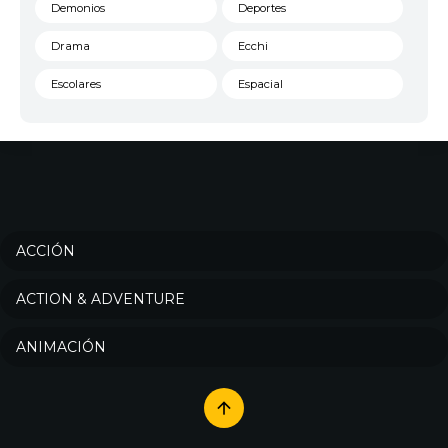
Demonios
Deportes
Drama
Ecchi
Escolares
Espacial
Familia
Fantasía
Harem
Historico
Infantil
Josei
Juegos
Kids
ACCIÓN
Magia
Mecha
ACTION & ADVENTURE
Militar
Misterio
ANIMACIÓN
Música
Parodia
Policía
Psicológico
Recuentos de la vida
Romance