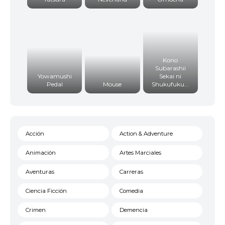
Kono
Subarashii
Yowamushi
Sekai ni
Pedal
Mouse
Shukufuku...
Acción
Action & Adventure
Animación
Artes Marciales
Aventuras
Carreras
Ciencia Ficción
Comedia
Crimen
Demencia