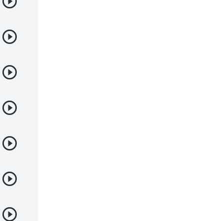
Deportes
Drama
Ecchi
Escolares
Espacial
Familia
Fantasía
Harem
Historico
Infantil
Josei