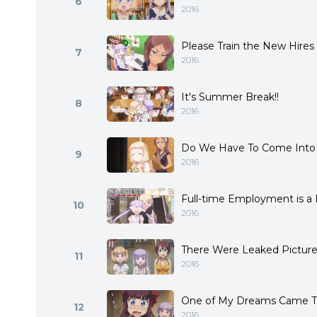
6
2016
Please Train the New Hires
7
2016
It's Summer Break!!
8
2016
Do We Have To Come Into
9
2016
Full-time Employment is a
10
2016
There Were Leaked Picture
11
2016
One of My Dreams Came T
12
2016