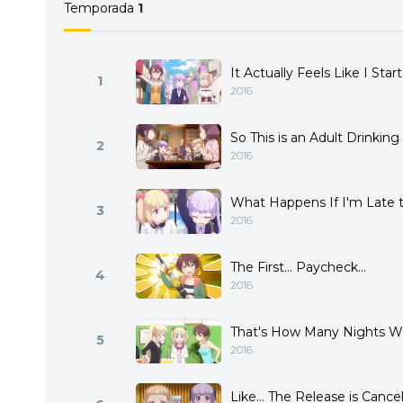
Temporada
1
It Actually Feels Like I Sta
1
2016
So This is an Adult Drinking 
2
2016
What Happens If I'm Late 
3
2016
The First... Paycheck...
4
2016
That's How Many Nights W
5
2016
Like... The Release is Cance