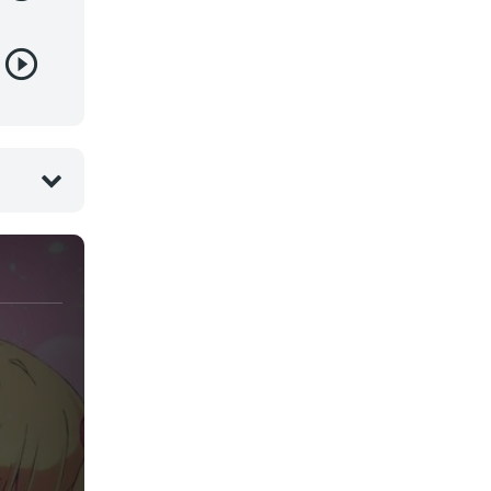
Juegos
Kids
Magia
Mecha
Militar
Misterio
Música
Parodia
Policía
Psicológico
Recuentos de la vida
Romance