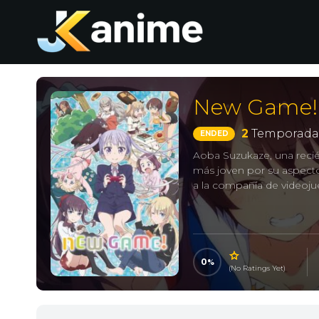
New Game!
2
Temporada
ENDED
Aoba Suzukaze, una recié
más joven por su aspecto
a la compañía de videojue
0
(No Ratings Yet)