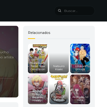
Relacionados
 mucho
 artista
Yowamushi
Pedal: New
Natsuiro
Undead
Generation
Kiseki
Unluck
Binan
Koukou
Chikyuu
Kemeko
Akatsuki no
Boueibu
Deluxe!
Yona
Happy...