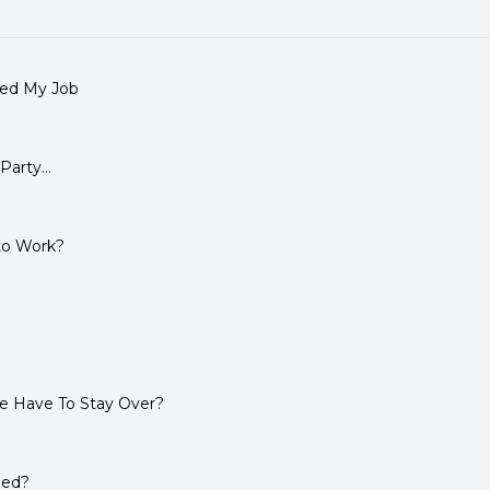
rted My Job
Party...
to Work?
e Have To Stay Over?
led?