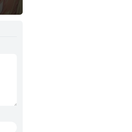
Samurai
Sci-Fi & Fantasy
Seinen
Shoujo
Shounen
Sobrenatural
Superpoderes
Suspense
Suspenso
Terror
Uncategorized
Vampiros