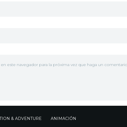
You, I Want a
rpWy3Wa2OK7sYQ6RlauGEO.jpg" alt="Imagen ">
Maid Café
2017
At Least Put
3B6VEV5qnEJlNnieTCw.jpg" alt="Imagen ">
a Shirt on!
2017
It's Gonna
Really Break
w4S3KtgDLyUouGJ6sPla.jpg" alt="Imagen ">
the
b en este navegador para la próxima vez que haga un comentario
Immersion
2017
What's
Hidden in
NDwQiXc1GsUtpLfEnFncx.jpg" alt="Imagen ">
Your Heart
2017
Make Sure
RBKvoz7DvpEwVWYxI8XNh.jpg" alt="Imagen ">
You Buy It
TION & ADVENTURE
ANIMACIÓN
2017