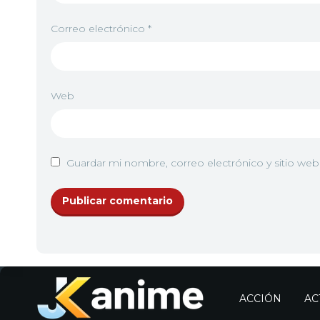
8
<img src="//image.tmdb.org/t/p/w92/wpMHp
Correo electrónico
*
9
<img src="//image.tmdb.org/t/p/w92/nBpj812l
Web
10
<img src="//image.tmdb.org/t/p/w92/xPR2VG
Guardar mi nombre, correo electrónico y sitio we
11
<img src="//image.tmdb.org/t/p/w92/57gmwn
12
<img src="//image.tmdb.org/t/p/w92/5ez3Pt
ACCIÓN
AC