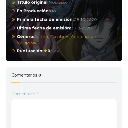
Título original:
Noblesse
En Producción:
No
Primera fecha de emisión:
08-10-2020
Última fecha de emisión:
31-12-2020
Género:
Acción
,
Escolares
,
Sobrenatural
,
Vampiros
Puntuación:
0
votos
Comentarios
0
Comentario
*