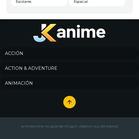
Escolares
Espacial
Familia
Fantasía
Harem
Historico
Infantil
Josei
Juegos
Kids
ACCIÓN
Magia
Mecha
ACTION & ADVENTURE
Militar
Misterio
ANIMACIÓN
Música
Parodia
Policía
Psicológico
Recuentos de la vida
Romance
Samurai
Sci-Fi & Fantasy
animeonline no guarda ningún video en sus servidores
Seinen
Shoujo