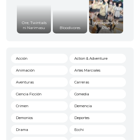
Ore, Twintails
Amagami SS
ni Narimasu
Bloodivores
Plus
Acción
Action & Adventure
Animación
Artes Marciales
Aventuras
Carreras
Ciencia Ficción
Comedia
Crimen
Demencia
Demonios
Deportes
Drama
Ecchi