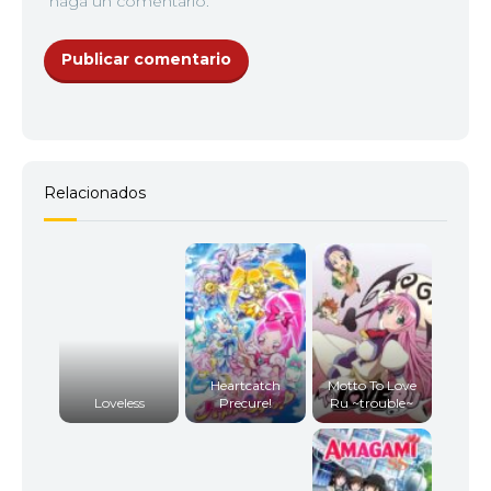
haga un comentario.
Relacionados
Heartcatch
Motto To Love
Loveless
Precure!
Ru ~trouble~