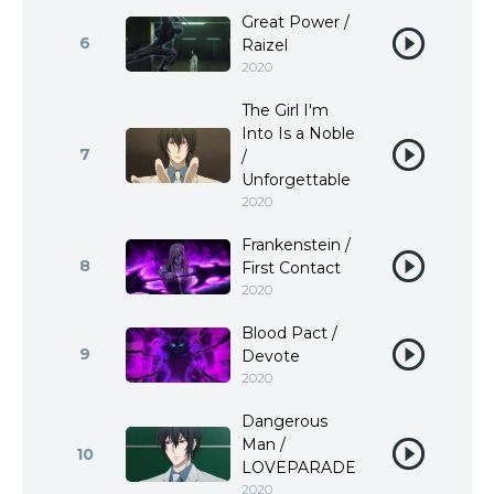
Great Power /
6
Raizel
2020
The Girl I'm
Into Is a Noble
7
/
Unforgettable
2020
Frankenstein /
8
First Contact
2020
Blood Pact /
9
Devote
2020
Dangerous
Man /
10
LOVEPARADE
2020