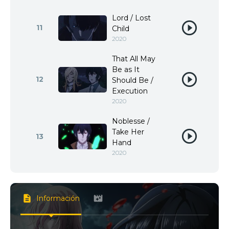
Lord / Lost
11
Child
2020
That All May
Be as It
12
Should Be /
Execution
2020
Noblesse /
Take Her
13
Hand
2020
Información