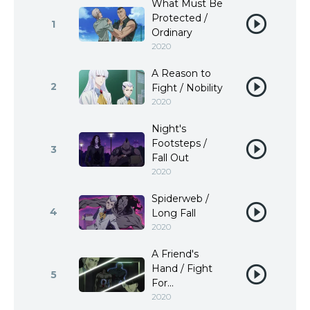
What Must Be
Protected /
1
Ordinary
2020
A Reason to
2
Fight / Nobility
2020
Night's
Footsteps /
3
Fall Out
2020
Spiderweb /
4
Long Fall
2020
A Friend's
Hand / Fight
5
For...
2020