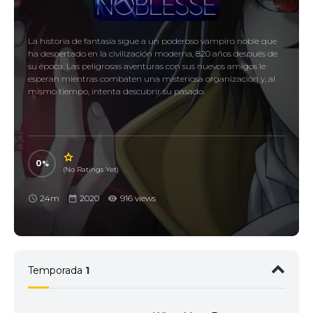
La historia de fantasía sigue a un poderoso vampiro noble que
ha despertado en la civilización moderna, 820 años después de
su época. Las peligrosas aventuras con sus nuevos amigos le
esperan mientras combaten una misteriosa organización y, al
mismo tiempo, intenta descubrir su pasado.
0
(No Ratings Yet)
24m
2020
916 views
Temporada
1