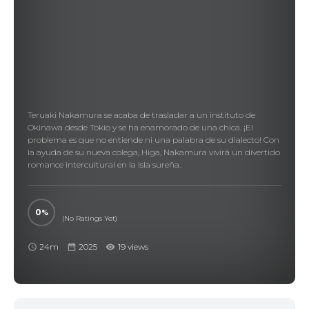
Teruaki Nakamura se acaba de trasladar a un instituto de
Okinawa desde Tokio y se ha enamorado de una chica. ¡El
problema es que no entiende ni una palabra de su dialecto! Con
la ayuda de su nueva colega, Higa, Nakamura vivirá un divertido
romance intercultural en la isla sureña.
0
(No Ratings Yet)
24m
2025
19 views