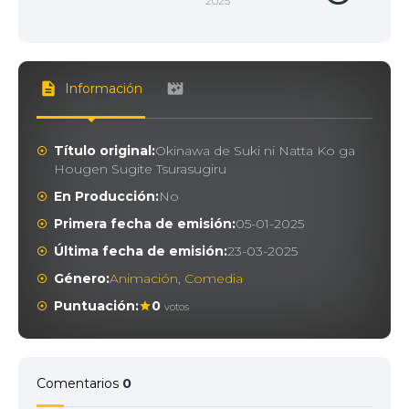
2025
Información
Título original:
Okinawa de Suki ni Natta Ko ga
Hougen Sugite Tsurasugiru
En Producción:
No
Primera fecha de emisión:
05-01-2025
Última fecha de emisión:
23-03-2025
Género:
Animación
,
Comedia
Puntuación:
0
votos
Comentarios
0