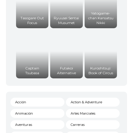
Yatogame-
Tasogare Out
Ryuusei Sentai
chan Kansatsu
Focus
Musumet
Nikki
Captain
Futakoi
Kuroshitsuji:
Tsubasa
Alternative
Book of Circus
Acción
Action & Adventure
Animación
Artes Marciales
Aventuras
Carreras