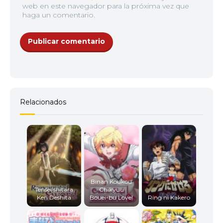
web en este navegador para la próxima vez que
haga un comentario.
12
<img src="//image.tmdb.org/t/p/w92/vcZkOnTOa
Relacionados
Binan Koukou
Tensei shitara
Chikyuu
Ken Deshita
Bouei-bu Love!
Ring ni Kakero