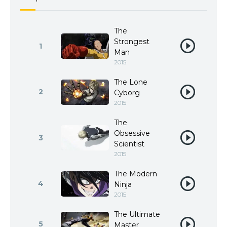
The
Strongest
1
Man
2015
The Lone
2
Cyborg
2015
The
Obsessive
3
Scientist
2015
The Modern
4
Ninja
2015
The Ultimate
5
Master