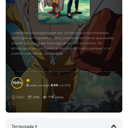
La serie está protagonizada por un héroe que ha entrenado
tanto que se ha quedado calvo, y tiene tanta fuerza que puede
acabar con cualquier enemigo de un solo puñetazo. Sin
embargo, al ser tan fuerte, se aburre y se frustra porque no le
cuesta nada vencer sus batallas.
100
(
2
votes, average:
5.00
out of 5)
24m
2015
776 views
Temporada
1