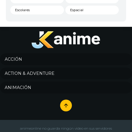
Escolares
Espacial
Familia
Fantasía
Harem
Historico
Infantil
Josei
Juegos
Kids
ACCIÓN
Magia
Mecha
ACTION & ADVENTURE
Militar
Misterio
ANIMACIÓN
Música
Parodia
Policía
Psicológico
Recuentos de la vida
Romance
Samurai
Sci-Fi & Fantasy
animeonline no guarda ningún video en sus servidores