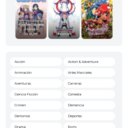
Gakuen Utopia
Manabi
Magic Knight
Straight!
Heroman
Rayearth
Acción
Action & Adventure
Animación
Artes Marciales
Aventuras
Carreras
Ciencia Ficción
Comedia
Crimen
Demencia
Demonios
Deportes
Drama
Ecchi