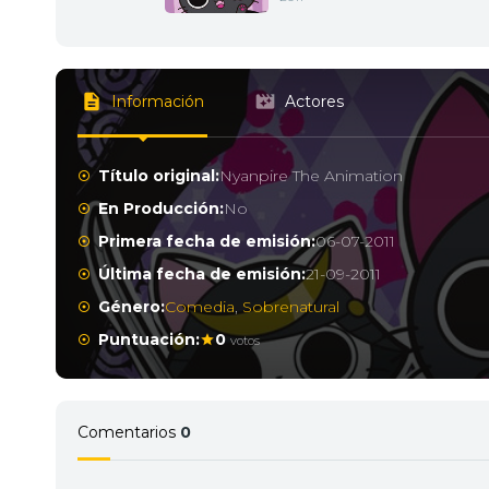
Información
Actores
Título original:
Nyanpire The Animation
En Producción:
No
Primera fecha de emisión:
06-07-2011
Última fecha de emisión:
21-09-2011
Género:
Comedia
,
Sobrenatural
Puntuación:
0
votos
Comentarios
0