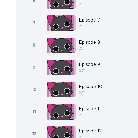
6
2011
Episode 7
7
2011
Episode 8
8
2011
Episode 9
9
2011
Episode 10
10
2011
Episode 11
11
2011
Episode 12
12
2011