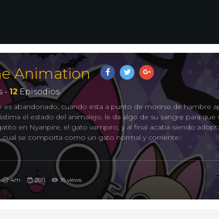
he Animation
 -
12
Episodios
o es abandonado, cuando esta a punto de morirse de hambre a
lástima el estado del animalejo, le da algo de su sangre para que 
 gatito en Nyanpire, el gato vampiro, y al final acaba siendo adop
a cual se comporta como un gato normal y corriente.
ion
4m
2011
16 views