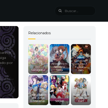
Relacionados
parece
siga
Ao no
Exorcist:
tado por
Akane Iro ni
Kyoto
Somaru
Fujouou-
Sabagebu!
Saka
hen
Osananajim
Super GALS!
i ga Zettai
Kotobuki
ni Makenai...
Sekirei
Ran