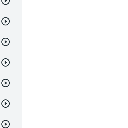
Deportes
Drama
Ecchi
Escolares
Espacial
Familia
Fantasía
Harem
Historico
Infantil
Josei