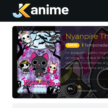
Nyanpire T
1
Temporadas
ENDED
Un pequeño gatito negr
un vampiro, al que le da 
viviendo, convirtiendo al
una chica humana ante l
にゃんぱいあ The Animat
0
(No Ratings Yet)