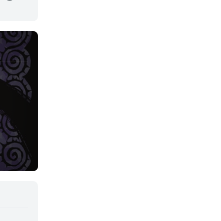
Juegos
Kids
Magia
Mecha
Militar
Misterio
Música
Parodia
Policía
Psicológico
Recuentos de la vida
Romance