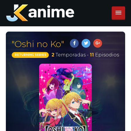
"Oshi no Ko"
2
Temporadas -
11
Episodios
RETURNING SERIES