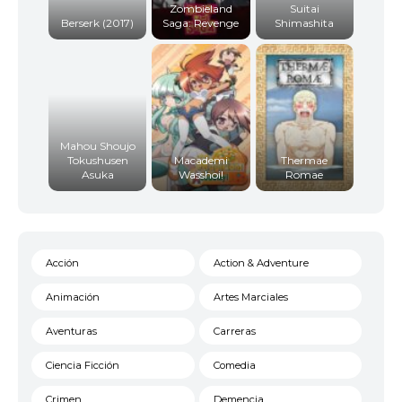
Zombieland
Suitai
Berserk (2017)
Saga: Revenge
Shimashita
Mahou Shoujo
Tokushusen
Macademi
Thermae
Asuka
Wasshoi!
Romae
Acción
Action & Adventure
Animación
Artes Marciales
Aventuras
Carreras
Ciencia Ficción
Comedia
Crimen
Demencia