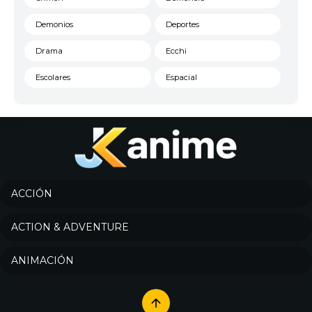
Demonios
Deportes
Drama
Ecchi
Escolares
Espacial
Familia
Fantasía
Harem
Historico
Infantil
Josei
Juegos
Kids
ACCIÓN
Magia
Mecha
ACTION & ADVENTURE
Militar
Misterio
ANIMACIÓN
Música
Parodia
Policía
Psicológico