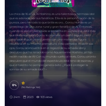
La chica de 16 años, Ai Hoshino, es una talentosa y hermosa idol
que es adorada por sus fanáticos. Ella es la personificación de la
pureza, pero no todo lo que brilla es oro… Gorou Honda es un
ginecólogo de una zona rural y gran fanático de Ai. Entonces,
cuando la idol embarazada se presenta en su hospital, está más
que desconcertado. Gorou le promete un parto seguro, pero
poco sabe él que un encuentro con una misteriosa figura
resultaría en su muerte prematura, o eso pensaba. Al abrir sus
ojos, Gorou se encuentra en el regazo de su amada idol y
descubre que ha renacido como Aquamarine Hoshino, ¡el hijo
recién nacido de Ai! Con su mundo vuelto al revés, Gorou pronto
descubre que el mundo del espectáculo está lleno de espinas, y
que el talento no siempre genera éxito. ¿Podrá proteger la
sonrisa de su amada idol? –
0
(No Ratings Yet)
24m
2023
103 views