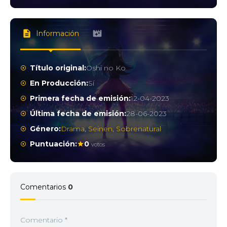
Información
Título original:
Oshi no Ko
En Producción:
Sí
Primera fecha de emisión:
12-04-2023
Última fecha de emisión:
28-06-2023
Género:
Drama
,
Seinen
,
Sobrenatural
Puntuación:
0
votos
Comentarios
0
Comentario
*