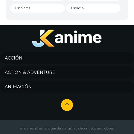
Escolares
Espacial
Familia
Fantasía
Harem
Historico
Infantil
Josei
Juegos
Kids
ACCIÓN
Magia
Mecha
ACTION & ADVENTURE
Militar
Misterio
ANIMACIÓN
Música
Parodia
Policía
Psicológico
Recuentos de la vida
Romance
Samurai
Sci-Fi & Fantasy
animeonline no guarda ningún video en sus servidores
Seinen
Shoujo