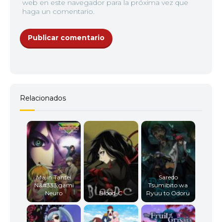
web en este navegador para la próxima vez que
haga un comentario.
Relacionados
Majin Tantei
Saredo
N&#333;gami
Tsumibito wa
Neuro
Blood-C
Ryuu to Odoru