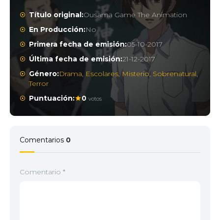
Título original:
Ousama Game The Animation
En Producción:
No
Primera fecha de emisión:
05-10-2017
Última fecha de emisión:
21-12-2017
Género:
Drama
,
Escolares
,
Misterio
,
Sobrenatural
,
Terror
Puntuación:
0
votos
Comentarios
0
Comentario
*