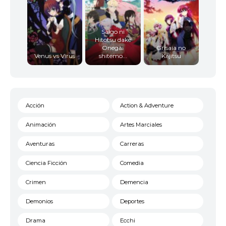
Saigo ni
Hitotsu dake
Onegai
Grisaia no
Venus vs Virus
shitemo...
Kajitsu
Acción
Action & Adventure
Animación
Artes Marciales
Aventuras
Carreras
Ciencia Ficción
Comedia
Crimen
Demencia
Demonios
Deportes
Drama
Ecchi