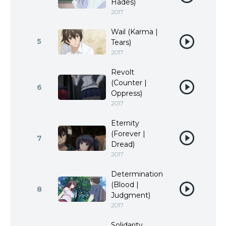
Hades)
2017
Wail (Karma |
5
Tears)
2017
Revolt
(Counter |
6
Oppress)
2017
Eternity
(Forever |
7
Dread)
2017
Determination
(Blood |
8
Judgment)
2017
Solidarity