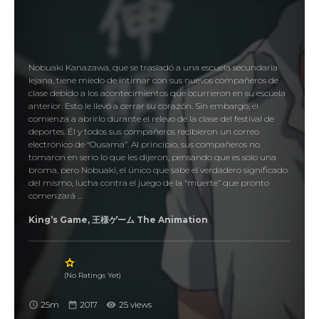
Nobuaki Kanazawa, que se trasladó a una escuela secundaria
lejana, tiene miedo de intimar con sus nuevos compañeros de
clase debido a los acontecimientos que ocurrieron en su escuela
anterior. Esto le llevó a cerrar su corazón. Sin embargo, él
comienza a abrirlo durante el relevo de la clase del festival de
deportes. Él y todos sus compañeros recibieron un correo
electrónico de “Ousama”. Al principio, sus compañeros no
tomaron en serio lo que les dijeron, pensando que es solo una
broma, pero Nobuaki, el único que sabe el verdadero significado
del mismo, lucha contra el juego de la “muerte” que pronto
comenzará …
King’s Game, 王様ゲーム The Animation
(No Ratings Yet)
25m
2017
25 views