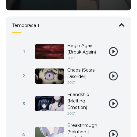
Temporada
1
Begin Again
1
(Break Again)
2017
Chaos (Scars
2
Disorder)
2017
Friendship
(Melting
3
Emotion)
2017
Breakthrough
(Solution |
4